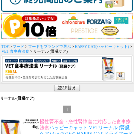
TOP
>
フード
>
フードをブランドで選ぶ
>
HAPPY CAT(ハッピーキャット)
>
VET 食事療法食
> リーナル (腎臓ケア)
並び替え
リーナル (腎臓ケア)
1
慢性腎不全・急性腎障害に対応した食事療
法食
ハッピーキャット VETリーナル (腎臓
ケア) 4kg (53163) HAPPY CAT ドライフード