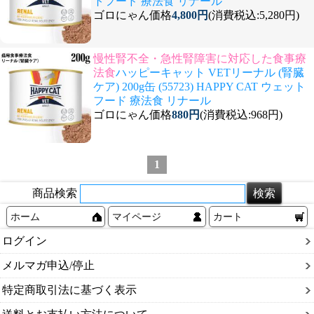
トフード 療法食 リナール
ゴロにゃん価格
4,800円
(消費税込:5,280円)
慢性腎不全・急性腎障害に対応した食事療
法食
ハッピーキャット VETリーナル (腎臓
ケア) 200g缶 (55723) HAPPY CAT ウェット
フード 療法食 リナール
ゴロにゃん価格
880円
(消費税込:968円)
1
商品検索
ホーム
マイページ
カート
ログイン
メルマガ申込/停止
特定商取引法に基づく表示