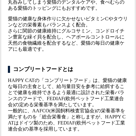
丸呑みしてしまう愛猫のデンタルケアや、食べむらの
ある愛猫のトッピングにもおすすめです。
愛猫の健康な身体作りに欠かせないビタミンCやタウリ
ンなどの栄養素もバランスよく配合。
さらに関節の健康維持にグルコサミン、コンドロイチ
ン豊富な緑イ貝を配合し、ヘアボールコントロールに
天然の食物繊維を配合するなど、愛猫の毎日の健康ケ
アにも最適です。
コンプリートフードとは
HAPPY CATの「コンプリートフード」は、愛猫の健康
な毎日の主食として、給与量目安を参考に給餌するこ
とで健康を維持できるよう最適に設計された栄養バラ
ンスのフードで、FEDIAF(欧州ペットフード工業連合
会)の定める栄養基準を満たしています。
一般的に、AAFCO(米国飼料検査官協会)の栄養基準を
満たすものを「総合栄養食」と称しますが、HAPPY C
ATはドイツ製のため、FEDIAF(欧州ペットフード工業
連合会)の基準を採用しています。