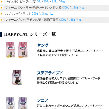
バイエルンビーフ(大粒)
50g
/
300g
/
1.3kg
/
4kg
ファームポルトリー(平飼いチキン／特大粒)
300g
/
1.3kg
/
4kg
スプリングトラウト
300g
/
1.3kg
/
4kg
ファームダック(平飼いの鴨／穀物不使用)
300g
/
1.3kg
/
4kg
HAPPYCAT シリーズ一覧