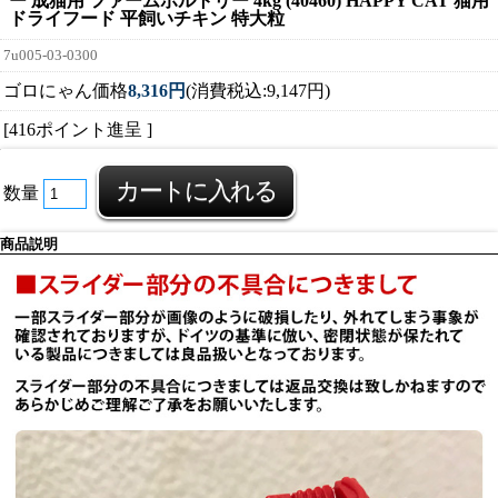
ー 成猫用 ファームポルトリー 4kg (40460) HAPPY CAT 猫用
ドライフード 平飼いチキン 特大粒
7u005-03-0300
ゴロにゃん価格
8,316円
(消費税込:9,147円)
[416ポイント進呈 ]
数量
商品説明