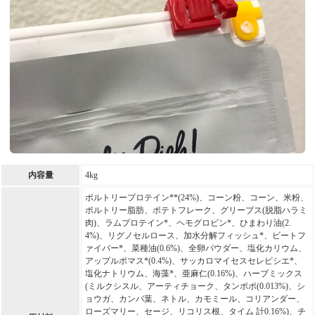
内容量
4kg
ポルトリープロテイン**(24%)、コーン粉、コーン、米粉、
ポルトリー脂肪、ポテトフレーク、グリーブス(脱脂ハラミ
肉)、ラムプロテイン*、ヘモグロビン*、ひまわり油(2.
4%)、リグノセルロース、加水分解フィッシュ*、ビートフ
ァイバー*、菜種油(0.6%)、全卵パウダー、塩化カリウム、
アップルポマス*(0.4%)、サッカロマイセスセレビシエ*、
塩化ナトリウム、海藻*、亜麻仁(0.16%)、ハーブミックス
(ミルクシスル、アーティチョーク、タンポポ(0.013%)、シ
ョウガ、カンバ葉、ネトル、カモミール、コリアンダー、
ローズマリー、セージ、リコリス根、タイム 計0.16%)、チ