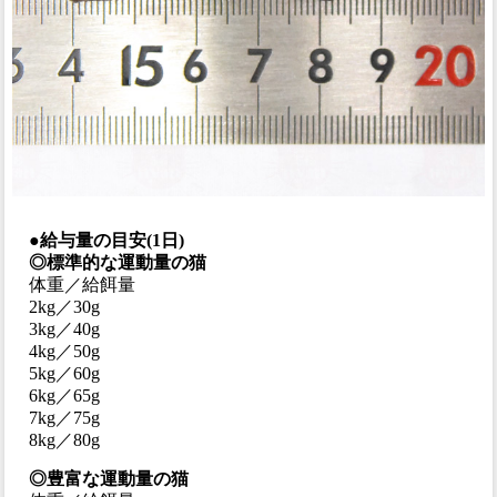
●給与量の目安(1日)
◎標準的な運動量の猫
体重／給餌量
2kg／30g
3kg／40g
4kg／50g
5kg／60g
6kg／65g
7kg／75g
8kg／80g
◎豊富な運動量の猫