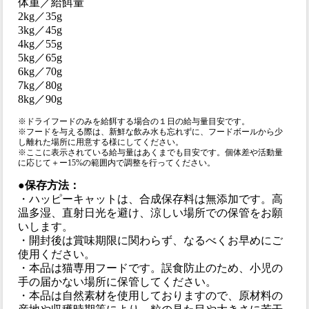
体重／給餌量
2kg／35g
3kg／45g
4kg／55g
5kg／65g
6kg／70g
7kg／80g
8kg／90g
※ドライフードのみを給餌する場合の１日の給与量目安です。
※フードを与える際は、新鮮な飲み水も忘れずに、フードボールから少
し離れた場所に用意する様にしてください。
※ここに表示されている給与量はあくまでも目安です。個体差や活動量
に応じて＋ー15%の範囲内で調整を行ってください。
●保存方法：
・ハッピーキャットは、合成保存料は無添加です。高
温多湿、直射日光を避け、涼しい場所での保管をお願
いします。
・開封後は賞味期限に関わらず、なるべくお早めにご
使用ください。
・本品は猫専用フードです。誤食防止のため、小児の
手の届かない場所に保管してください。
・本品は自然素材を使用しておりますので、原材料の