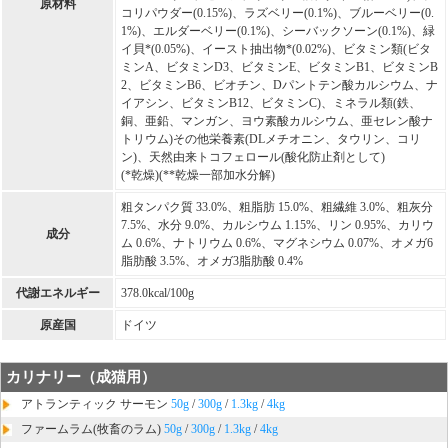
原材料
コリパウダー(0.15%)、ラズベリー(0.1%)、ブルーベリー(0.
1%)、エルダーベリー(0.1%)、シーバックソーン(0.1%)、緑
イ貝*(0.05%)、イースト抽出物*(0.02%)、ビタミン類(ビタ
ミンA、ビタミンD3、ビタミンE、ビタミンB1、ビタミンB
2、ビタミンB6、ビオチン、Dパントテン酸カルシウム、ナ
イアシン、ビタミンB12、ビタミンC)、ミネラル類(鉄、
銅、亜鉛、マンガン、ヨウ素酸カルシウム、亜セレン酸ナ
トリウム)その他栄養素(DLメチオニン、タウリン、コリ
ン)、天然由来トコフェロール(酸化防止剤として)
(*乾燥)(**乾燥一部加水分解)
粗タンパク質 33.0%、粗脂肪 15.0%、粗繊維 3.0%、粗灰分
7.5%、水分 9.0%、カルシウム 1.15%、リン 0.95%、カリウ
成分
ム 0.6%、ナトリウム 0.6%、マグネシウム 0.07%、オメガ6
脂肪酸 3.5%、オメガ3脂肪酸 0.4%
代謝エネルギー
378.0kcal/100g
原産国
ドイツ
カリナリー（成猫用）
アトランティック サーモン
50g
/
300g
/
1.3kg
/
4kg
ファームラム(牧畜のラム)
50g
/
300g
/
1.3kg
/
4kg