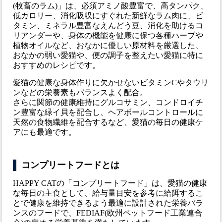
(牧畜のラム)」は、必須アミノ酸豊富で、高タンパク、
低カロリー、消化吸収にすぐれた新鮮なラム肉に、ビ
タミン、ミネラル豊富なえんどう豆、消化を助けるコ
リアンダーや、身体の機能を健康に保つ各種ハーブや
植物オイルなど、おなかに優しい原材料を厳選した、
おなかの弱い愛猫や、便の調子を整えたい愛猫に特に
おすすめのレシピです。
愛猫の健康な身体作りに欠かせないビタミンCやタウリ
ンなどの栄養素もバランスよく配合。
さらに関節の健康維持にグルコサミン、コンドロイチ
ン豊富な緑イ貝を配合し、ヘアボールコントロールに
天然の食物繊維を配合するなど、愛猫の毎日の健康ケ
アにも最適です。
コンプリートフードとは
HAPPY CATの「コンプリートフード」は、愛猫の健康
な毎日の主食として、給与量目安を参考に給餌するこ
とで健康を維持できるよう最適に設計された栄養バラ
ンスのフードで、FEDIAF(欧州ペットフード工業連合