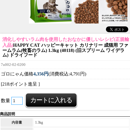
消化しやすいラム肉を使用したおなかに優しいレシピ(正規輸
入品)
HAPPY CAT ハッピーキャット カリナリー 成猫用 ファ
ームラム(牧畜のラム) 1.3kg (40118) (旧スプリーム ワイデラ
ム) ドライフード
7u002-02-0200
ゴロにゃん価格
4,356円
(消費税込:4,791円)
[218ポイント進呈 ]
数量
商品説明
内容量
1.3kg