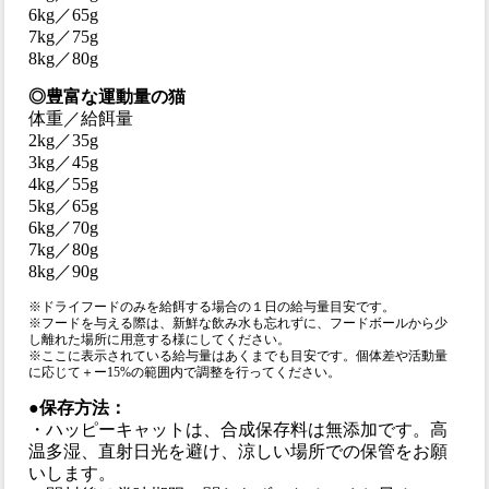
6kg／65g
7kg／75g
8kg／80g
◎豊富な運動量の猫
体重／給餌量
2kg／35g
3kg／45g
4kg／55g
5kg／65g
6kg／70g
7kg／80g
8kg／90g
※ドライフードのみを給餌する場合の１日の給与量目安です。
※フードを与える際は、新鮮な飲み水も忘れずに、フードボールから少
し離れた場所に用意する様にしてください。
※ここに表示されている給与量はあくまでも目安です。個体差や活動量
に応じて＋ー15%の範囲内で調整を行ってください。
●保存方法：
・ハッピーキャットは、合成保存料は無添加です。高
温多湿、直射日光を避け、涼しい場所での保管をお願
いします。