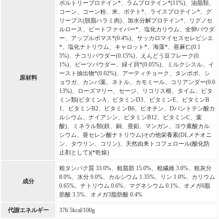
ポルトリープロテイン*、ラムプロテイン*(11%)、油脂類、
コーン、コーン粉、米、ポテト*、ライスプロテイン*、グ
リーブス(脱脂ハラミ肉)、加水分解プロテイン*、リグノセ
ルロース、ビートファイバー*、塩化カリウム、全卵パウダ
ー、アップルポマス*(0.4%)、サッカロマイセスセレビシエ
*、塩化ナトリウム、キャロット*、海藻*、亜麻仁(0.1
5%)、チコリパウダー(0.15%)、えんどう豆フレーク(0.
1%)、ビーツパウダー、緑イ貝*(0.05%)、ミルクシスル、イ
ースト抽出物*(0.02%)、アーティチョーク、タンポポ、シ
原材料
ョウガ、カンバ葉、ネトル、カモミール、コリアンダー(0.0
13%)、ローズマリー、セージ、リコリス根、タイム、ビタ
ミン類(ビタミンA、ビタミンD3、ビタミンE、ビタミンB
1、ビタミンB2、ビタミンB6、ビオチン、Dパントテン酸カ
ルシウム、ナイアシン、ビタミンB12、ビタミンC、葉
酸)、ミネラル類(鉄、銅、亜鉛、マンガン、ヨウ素酸カル
シウム、亜セレン酸ナトリウム)その他栄養素(DLメチオニ
ン、タウリン、コリン)、天然由来トコフェロール(酸化防
止剤として)(*乾燥)
粗タンパク質 33.0%、粗脂肪 15.0%、粗繊維 3.0%、粗灰分
8.0%、水分 9.0%、カルシウム 1.35%、リン 1.0%、カリウム
成分
0.65%、ナトリウム 0.6%、マグネシウム 0.1%、オメガ6脂
肪酸 3.5%、オメガ3脂肪酸 0.4%
代謝エネルギー
376.5kcal/100g