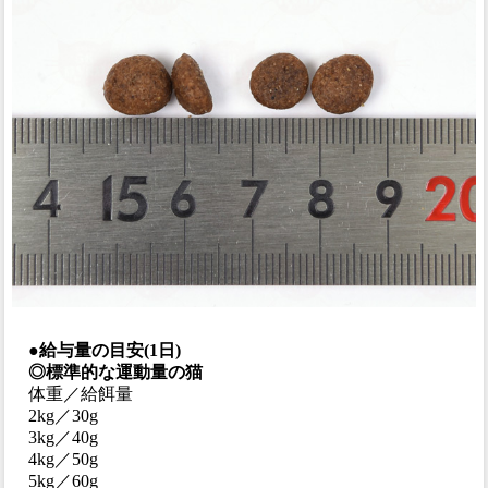
●給与量の目安(1日)
◎標準的な運動量の猫
体重／給餌量
2kg／30g
3kg／40g
4kg／50g
5kg／60g