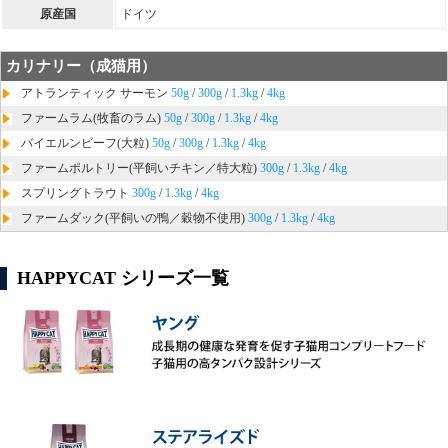
原産国
ドイツ
カリナリー（成猫用）
アトランティック サーモン
50g
/
300g
/
1.3kg
/
4kg
ファームラム(牧畜のラム)
50g
/
300g
/
1.3kg
/
4kg
バイエルンビーフ(大粒)
50g
/
300g
/
1.3kg
/
4kg
ファームポルトリー(平飼いチキン／特大粒)
300g
/
1.3kg
/
4kg
スプリングトラウト
300g
/
1.3kg
/
4kg
ファームダック(平飼いの鴨／穀物不使用)
300g
/
1.3kg
/
4kg
HAPPYCAT シリーズ一覧