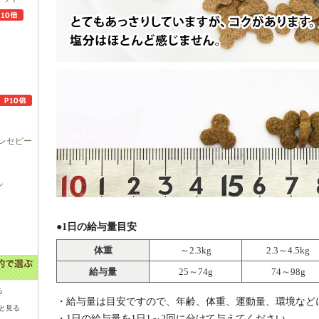
レセピー
ル
●1日の給与量目安
体重
～2.3kg
2.3～4.5kg
給与量
25～74g
74～98g
る
・給与量は目安ですので、年齢、体重、運動量、環境など
と見る
・1日の給与量を1日1～2回に分けて与えてください。