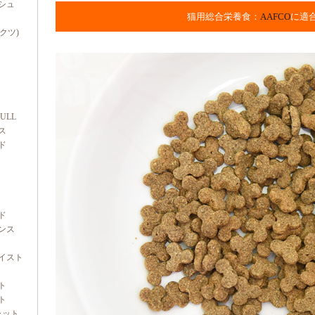
シュ
猫用総合栄養食：
AAFCO
に適
ダクツ)
FULL
ス
ド
ド
ンス
イスト
ト
ト
ャット