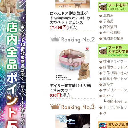
にゃんドア 脱走防止ゲー
成猫用
ト wanyanya わにゃにゃ
子猫用
大型ペットフェンス
高齢猫用
17,600円
(税込)
全世代猫用
乳幼期の猫用
猫用ドライフー
猫用ウェットフ
手作り猫ごはん
簡単手作りトッ
おかず
デイリー猫首輪10ミリ幅
くすみカラー
サプリ／ミルク
838円
(税込)
おやつ
└
機能性おやつ
トライアルセッ
水