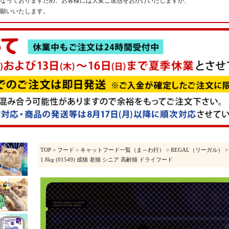
なっておりますため、お客様には大変ご迷惑をおかけいたしますが、
願いいたします。
TOP
>
フード
>
キャットフード一覧（ま～わ行）
>
REGAL（リーガル）
>
1.8kg (01549) 成猫 老猫 シニア 高齢猫 ドライフード