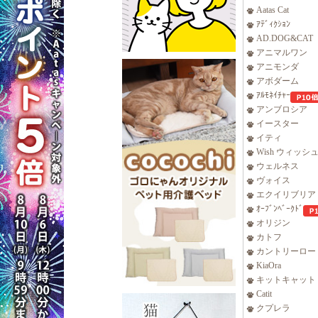
Aatas Cat
ｱﾃﾞｨｸｼｮﾝ
AD.DOG&CAT
アニマルワン
アニモンダ
アボダーム
ｱﾙﾓﾈｲﾁｬｰ
アンブロシア
イースター
イティ
Wish ウィッシ
ウェルネス
ヴォイス
エクイリブリア
ｵｰﾌﾞﾝﾍﾞｰｸﾄﾞ
オリジン
カトフ
カントリーロー
KiaOra
キットキャット
Catit
クプレラ