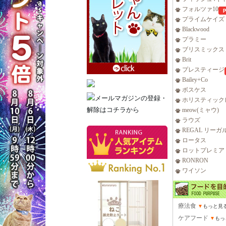
フォルツァ10
プライムケイズ
Blackwood
プラミー
ブリスミックス
Brit
プレスティージ
Bailey+Co
ボスケス
ホリスティック
meow(ミャウ)
ラウズ
REGAL リーガ
ロータス
ロットプレミア
RONRON
ワイソン
療法食
▼
もっと見
ケアフード
▼
もっ