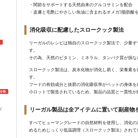
・関節をサポートする天然由来のグルコサミンを配合
・皮膚と毛艶にやさしい魚油に含まれるオメガ3脂肪酸
消化吸収に配慮したスロークック製法
リーガルのレシピは独自のスロークック製法で、少量ず
す。
その為、天然のビタミン、ミネラル、タンパク質が損な
ュ
スロークック製法は、炭水化物が消化し易く、栄養素を
す。
フードの有効成分と抜群の消化吸収率がペットの身体を
小ロットで製造されているため、製品の品質と一貫性が
リーガル製品は全アイテムに置いて副産物
ド
すべてヒューマングレードの自然材料を使用し、消化の
めるためじっくり低温調理（スロークック製法）されて