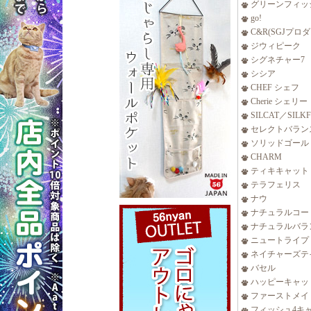
グリーンフィッ
go!
C&R(SGJプロ
ジウィピーク
シグネチャー7
シシア
CHEF シェフ
Cherie シェリー
SILCAT／SILK
セレクトバラン
ソリッドゴール
CHARM
ティキキャット
テラフェリス
ナウ
ナチュラルコー
ナチュラルバラ
ニュートライプ
ネイチャーズテ
バセル
ハッピーキャッ
ファーストメイ
フィッシュ4キ