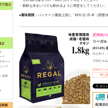
・新鮮な水をいつでも飲めるように用意をしてください。
●賞味期限：
パッケージ裏面上部に「BFB 日‐月‐年（西暦
肥満猫の
リーガル 
(0154
ド
商品番号 d70
ード
ゴロにゃ
サポート
ピング
[330ポイント
申し
／猫草
ト