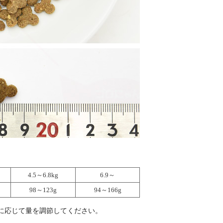
4.5～6.8kg
6.9～
98～123g
94～166g
に応じて量を調節してください。