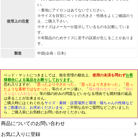
い。
・裏地にアイロンはあてないでください。
※サイズを目安にペットの大きさ・性格をよくご確認のう
使用上の注意
え、ご購入下さい。
※サイズはメーカーが提示しているものを記載していま
す。
※布製品のためサイズに若干の誤差が生じることがありま
す。
製造
中国(企画：日本)
ベッド・マットにつきましては、衛生管理の都合上、
使用の未済を問わず
お客
様都合による返品をお断りしております。
恐れ入りますが、「
思ったより小さかった
」「
思ったより大きかった
」「
思っ
たような素材ではなかった
」等のイメージ違い、「
猫が使わなかった
」「
猫が
入らない(入れない)
」等の猫の好みの問題などいかなる理由でも開封後の返品
は承ることが出来ません。
ご購入時にはくれぐれも
サイズ・素材・設置場所と環境・猫ちゃんの性格など
をご勘案の上、お求めくださいませ。
ご不明な点やご質問などございました
ら、ご購入前にお気軽にお問い合わせくださいね。
商品についてのお問い合わせ
お気に入りに登録