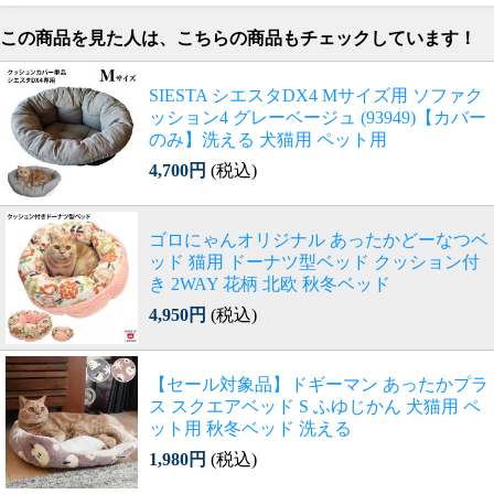
この商品を見た人は、こちらの商品もチェックしています！
SIESTA シエスタDX4 Mサイズ用 ソファク
ッション4 グレーベージュ (93949)【カバー
のみ】洗える 犬猫用 ペット用
4,700円
(税込)
ゴロにゃんオリジナル あったかどーなつベ
ッド 猫用 ドーナツ型ベッド クッション付
き 2WAY 花柄 北欧 秋冬ベッド
4,950円
(税込)
【セール対象品】ドギーマン あったかプラ
ス スクエアベッド S ふゆじかん 犬猫用 ペ
ット用 秋冬ベッド 洗える
1,980円
(税込)