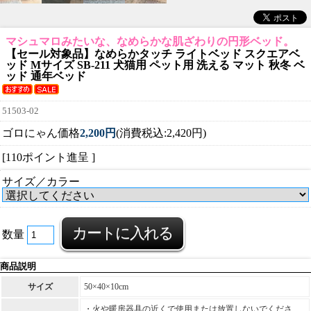
マシュマロみたいな、なめらかな肌ざわりの円形ベッド。
【セール対象品】なめらかタッチ ライトベッド スクエアベ
ッド Mサイズ SB-211 犬猫用 ペット用 洗える マット 秋冬 ベ
ッド 通年ベッド
51503-02
ゴロにゃん価格
2,200円
(消費税込:2,420円)
[110ポイント進呈 ]
サイズ／カラー
数量
商品説明
サイズ
50×40×10cm
・火や暖房器具の近くで使用または放置しないでくださ