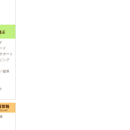
ド
ード
サポート
ピング
／猫草
ト
輪