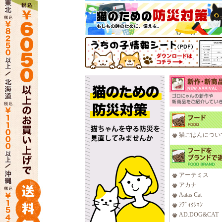
猫ごはんについ
アーテミス
アカナ
Aatas Cat
ｱﾃﾞｨｸｼｮﾝ
AD.DOG&CAT