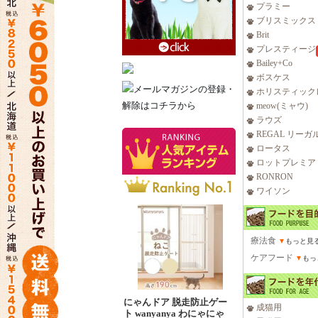
プラミー
ブリスミックス
Brit
プレスティージ
Bailey+Co
ボスケス
ホリスティック
meow(ミャウ)
ラウズ
REGAL リーガ
ロータス
ロットプレミア
RONRON
ワイソン
療法食
▼
もっと見
ケアフード
▼
もっ
にゃんドア 脱走防止ゲー
成猫用
ト wanyanya わにゃにゃ