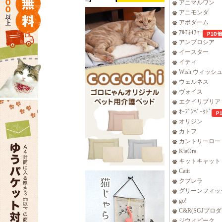
アニマルワン
アニモンダ
アボダーム
ｱﾙﾓﾈｲﾁｬｰ
アンブロシア
イースター
イティ
Wish ウィッシ
ウェルネス
ヴォイス
エクイリブリア
ｵｰﾌﾞﾝﾍﾞｰｸﾄﾞ
オリジン
カトフ
カントリーロー
KiaOra
キットキャット
Catit
クプレラ
グリーンフィッ
go!
C&R(SGJプロ
ジウィピーク