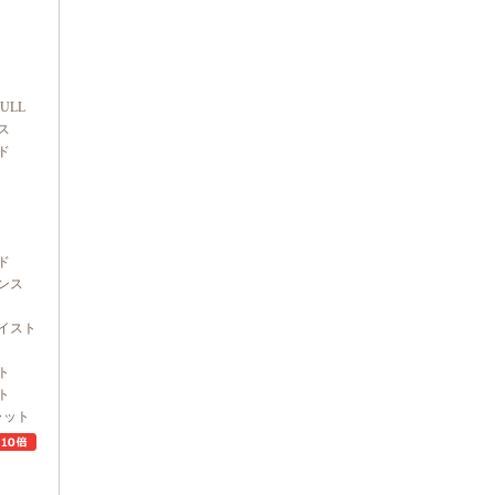
FULL
ス
ド
ド
ンス
イスト
ト
ト
ャット