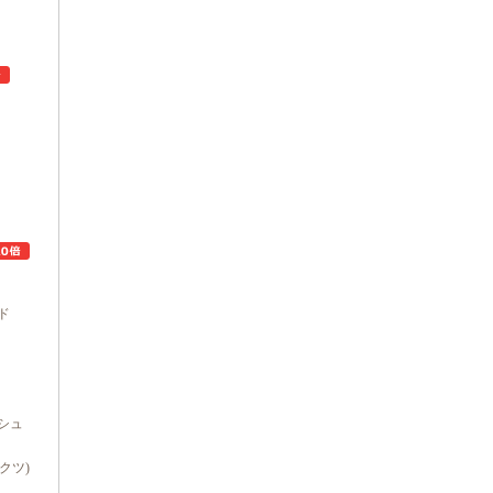
ュ
ド
シュ
ダクツ)