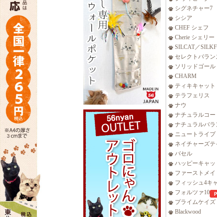
シグネチャー7
シシア
CHEF シェフ
Cherie シェリー
SILCAT／SILK
セレクトバラン
ソリッドゴール
CHARM
ティキキャット
テラフェリス
ナウ
ナチュラルコー
ナチュラルバラ
ニュートライプ
ネイチャーズテ
バセル
ハッピーキャッ
ファーストメイ
フィッシュ4キ
フォルツァ10
プライムケイズ
Blackwood