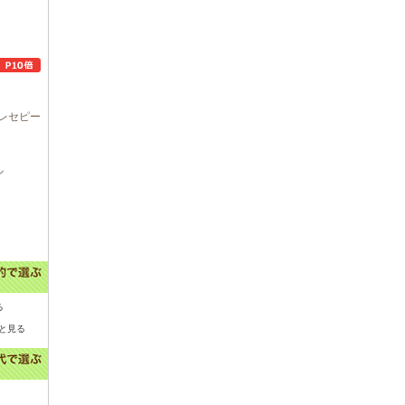
レセピー
ル
る
と見る