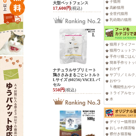
子猫用
大型ペットフェンス
高齢猫用
17,600円
(税込)
全世代猫用
乳幼期の猫用
猫用ドライフー
猫用ウェットフ
手作り猫ごはん
簡単手作りトッ
おかず
ナチュラルサプリミート
鶏ささみまるごとレトルト
サプリ／ミルク
Lサイズ (60256) VACEL バ
おやつ
セル
└
機能性おやつ
550円
(税込)
トライアルセッ
水
デイリー猫用首
おしゃれ猫首輪
襟付き猫首輪