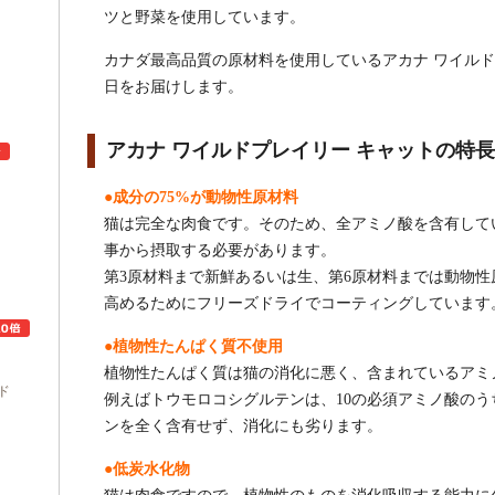
ツと野菜を使用しています。
カナダ最高品質の原材料を使用しているアカナ ワイル
日をお届けします。
アカナ ワイルドプレイリー キャットの特長
●成分の75%が動物性原材料
猫は完全な肉食です。そのため、全アミノ酸を含有して
ュ
事から摂取する必要があります。
第3原材料まで新鮮あるいは生、第6原材料までは動物
高めるためにフリーズドライでコーティングしています
●植物性たんぱく質不使用
植物性たんぱく質は猫の消化に悪く、含まれているアミ
ド
例えばトウモロコシグルテンは、10の必須アミノ酸のう
ンを全く含有せず、消化にも劣ります。
●低炭水化物