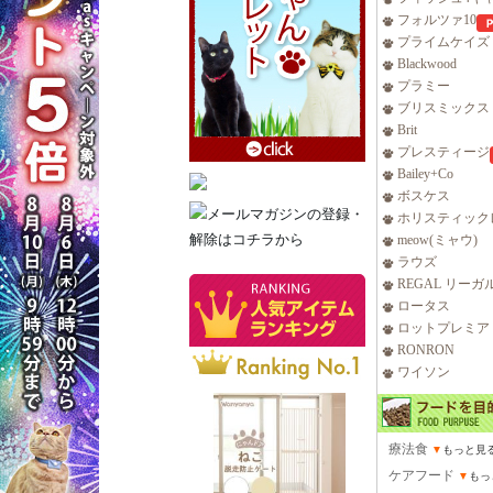
フォルツァ10
プライムケイズ
Blackwood
プラミー
ブリスミックス
Brit
プレスティージ
Bailey+Co
ボスケス
ホリスティック
meow(ミャウ)
ラウズ
REGAL リーガ
ロータス
ロットプレミア
RONRON
ワイソン
療法食
▼
もっと見
ケアフード
▼
もっ