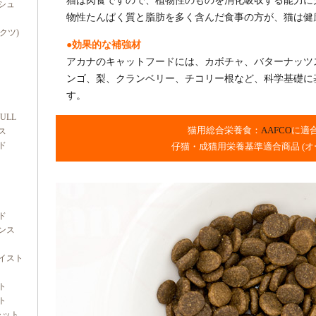
猫は肉食ですので、植物性のものを消化吸収する能力に
シュ
物性たんぱく質と脂肪を多く含んだ食事の方が、猫は健
ダクツ)
●効果的な補強材
アカナのキャットフードには、カボチャ、バターナッツ
ンゴ、梨、クランベリー、チコリー根など、科学基礎に
す。
FULL
猫用総合栄養食：
AAFCO
に適
ス
ド
仔猫・成猫用栄養基準適合商品 (オ
ド
ンス
イスト
ト
ト
ャット