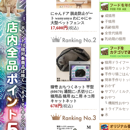
にゃんドア 脱走防止ゲー
成猫用
ト wanyanya わにゃにゃ
子猫用
大型ペットフェンス
高齢猫用
17,600円
(税込)
全世代猫用
乳幼期の猫用
猫用ドライフー
猫用ウェットフ
手作り猫ごはん
簡単手作りトッ
おかず
猫壱 おちつくネット 平型
(60670) 通院に♪爪切りに♪
サプリ／ミルク
猫用品 猫用 ねこ用 ネコ用
おやつ
キャットネット
└
機能性おやつ
678円
(税込)
トライアルセッ
水