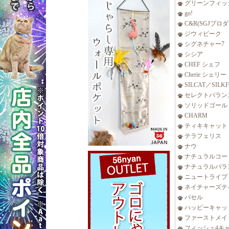
グリーンフィッ
go!
C&R(SGJプロ
ジウィピーク
シグネチャー7
シシア
CHEF シェフ
Cherie シェリー
SILCAT／SILK
セレクトバラン
ソリッドゴール
CHARM
ティキキャット
テラフェリス
ナウ
ナチュラルコー
ナチュラルバラ
ニュートライプ
ネイチャーズテ
バセル
ハッピーキャッ
ファーストメイ
フィッシュ4キ