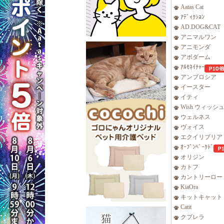
Aatas Cat
ｱﾃﾞｨｸｼｮﾝ
AD.DOG&CAT
アニマルワン
アニモンダ
アボダーム
ｱﾙﾓﾈｲﾁｬｰ
アンブロシア
イースター
イティ
Wish ウィッシ
ウェルネス
ヴォイス
エクイリブリア
ｵｰﾌﾞﾝﾍﾞｰｸﾄﾞ
オリジン
カトフ
カントリーロー
KiaOra
キットキャット
Catit
クプレラ