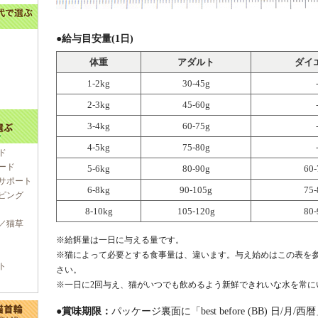
●給与目安量(1日)
体重
アダルト
ダイ
1-2kg
30-45g
2-3kg
45-60g
3-4kg
60-75g
4-5kg
75-80g
ド
ード
5-6kg
80-90g
60-
サポート
6-8kg
90-105g
75-
ピング
8-10kg
105-120g
80-
／猫草
※給餌量は一日に与える量です。
※猫によって必要とする食事量は、違います。与え始めはこの表を
ト
さい。
※一日に2回与え、猫がいつでも飲めるよう新鮮できれいな水を常に
●賞味期限：
パッケージ裏面に「best before (BB) 日/月