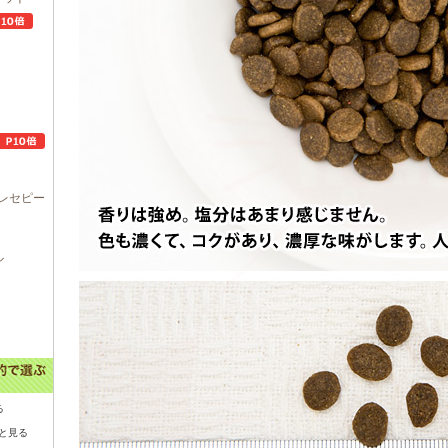
レセピー
ル
る
と見る