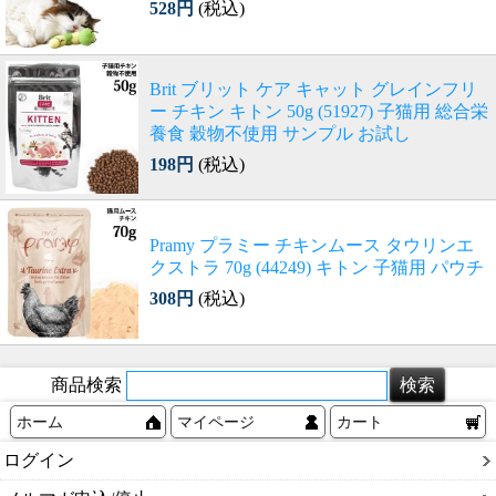
528円
(税込)
Brit ブリット ケア キャット グレインフリ
ー チキン キトン 50g (51927) 子猫用 総合栄
養食 穀物不使用 サンプル お試し
198円
(税込)
Pramy プラミー チキンムース タウリンエ
クストラ 70g (44249) キトン 子猫用 パウチ
308円
(税込)
商品検索
ホーム
マイページ
カート
ログイン