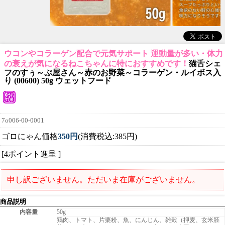
ウコンやコラーゲン配合で元気サポート 運動量が多い・体力
の衰えが気になるねこちゃんに特におすすめです！
猫舌シェ
フのすぅ～ぷ屋さん～赤のお野菜～コラーゲン・ルイボス入
り (00600) 50g ウェットフード
7o006-00-0001
ゴロにゃん価格
350円
(消費税込:385円)
[4ポイント進呈 ]
申し訳ございません。ただいま在庫がございません。
商品説明
内容量
50g
鶏肉、トマト、片栗粉、魚、にんじん、雑穀（押麦、玄米胚