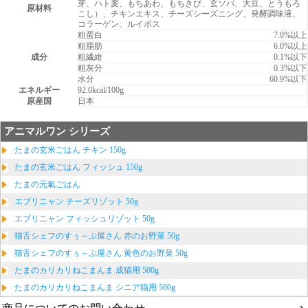
芽、ハト麦、もちあわ、もちきび、玄ソバ、大豆、とうもろ
原材料
こし）、チキンエキス、チーズシーズニング、発酵調味液、
コラーゲン、ルイボス
粗蛋白
7.0%以上
粗脂肪
6.0%以上
成分
粗繊維
0.1%以下
粗灰分
0.3%以下
水分
60.9%以下
エネルギー
92.0kcal/100g
原産国
日本
アニマルワン シリーズ
たまの玄米ごはん チキン 150g
たまの玄米ごはん フィッシュ 150g
たまの元氣ごはん
エブリニャン チーズリゾット 50g
エブリニャン フィッシュリゾット 50g
猫舌シェフのすぅ～ぷ屋さん 赤のお野菜 50g
猫舌シェフのすぅ～ぷ屋さん 黄色のお野菜 50g
たまのカリカリねこまんま 成猫用 500g
たまのカリカリねこまんま シニア猫用 500g