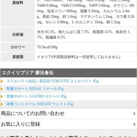
U、VitD3 600IU、VitE 60mg、VitB1 0.8mg、 VitB2 2.24mg、
原材料
VitB6 0.40mg、VitB12 0.008mg、VitPP 3.60mg、タウリン 100
0mg、塩化コリン 600mg、葉酸 0.20mg、カルシウム 2.4m
g、亜鉛 10mg、鉄 1.6mg、マグネシウム 1.2mg、ヨウ素 0.28
mg、セレン 0.08mg、L-カルニチン 16mg、銅 1.2mg
水分 81.3%、粗たんぱく質 7.5%、粗脂肪 4.5%、粗灰分 1.
分析値
7%、粗繊維 0.5%
カロリー
79.5kcal/100g
原産国
イタリア(中国製原材料は一切使用しておりません)
エクイリブリア 療法食缶
ストルバイト結石／尿石症 STRUVITE ストルバイト 85g
腎臓サポート RENAL リナール 85g
胃腸サポート GASTRO ガストロ 85g
体重コントロール WEIGHT ウェイト 85g
商品についてのお問い合わせ
お気に入りに登録