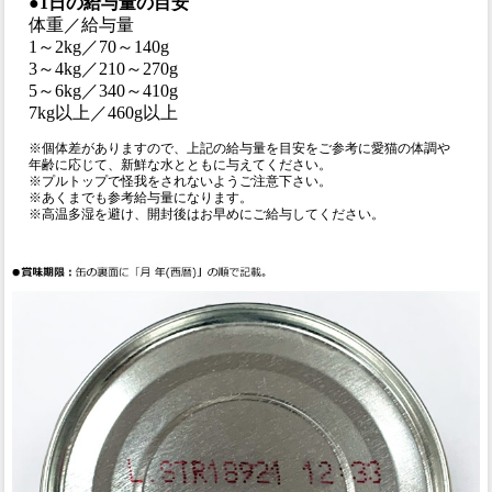
●1日の給与量の目安
体重／給与量
1～2kg／70～140g
3～4kg／210～270g
5～6kg／340～410g
7kg以上／460g以上
※個体差がありますので、上記の給与量を目安をご参考に愛猫の体調や
年齢に応じて、新鮮な水とともに与えてください。
※プルトップで怪我をされないようご注意下さい。
※あくまでも参考給与量になります。
※高温多湿を避け、開封後はお早めにご給与してください。