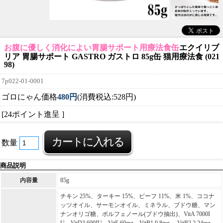
お腹に優しく消化によい胃腸サポート用療法食缶
エクイリブ
リア 胃腸サポート GASTRO ガストロ 85g缶 猫用療法食 (021
98)
7p022-01-0001
ゴロにゃん価格
480円
(消費税込:528円)
[24ポイント進呈 ]
数量
商品説明
内容量
85g
チキン 25%、ターキー 15%、ビーフ 11%、米 1%、ココナ
ッツオイル、サーモンオイル、ミネラル、ブドウ糖、マン
ナンオリゴ糖、ポルフェノール(ブドウ抽出)、VitA 7000I