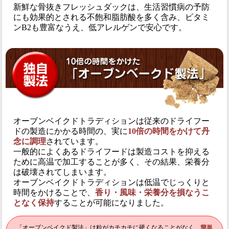
新鮮な骨抜きフレッシュダックは、生活習慣病の予防
にも効果的とされる不飽和脂肪酸を多く含み、ビタミ
ンB2も豊富なうえ、低アレルゲンで安心です。
オーブンベイクドトラディションは従来のドライフー
ドの製造にかかる時間の、実に
10倍の時間をかけて丹
念に調理
されています。
一般的によくあるドライフードは製造コストを抑える
ために高温で加工することが多く、その結果、栄養分
は破壊されてしまいます。
オーブンベイクドトラディションは低温でじっくりと
時間をかけることで、
香り・風味・栄養分を損なうこ
となく保持
することが可能になりました。
「オーブンベイクド製法」は粒がカチカチに硬くなることがなく、
簡単