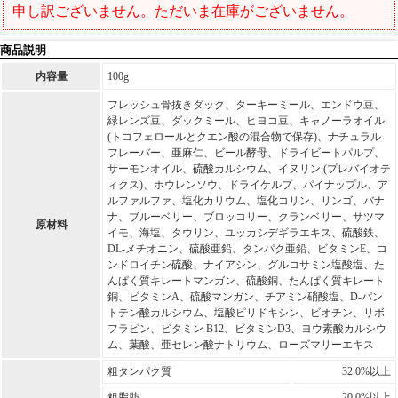
申し訳ございません。ただいま在庫がございません。
商品説明
内容量
100g
フレッシュ骨抜きダック、ターキーミール、エンドウ豆、
緑レンズ豆、ダックミール、ヒヨコ豆、キャノーラオイル
(トコフェロールとクエン酸の混合物で保存)、ナチュラル
フレーバー、亜麻仁、ビール酵母、ドライビートパルプ、
サーモンオイル、硫酸カルシウム、イヌリン (プレバイオテ
ィクス)、ホウレンソウ、ドライケルプ、パイナップル、ア
ルファルファ、塩化カリウム、塩化コリン、リンゴ、バナ
ナ、ブルーベリー、ブロッコリー、クランベリー、サツマ
原材料
イモ、海塩、タウリン、ユッカシデギラエキス、硫酸鉄、
DL-メチオニン、硫酸亜鉛、タンパク亜鉛、ビタミンE、コ
ンドロイチン硫酸、ナイアシン、グルコサミン塩酸塩、た
んぱく質キレートマンガン、硫酸銅、たんぱく質キレート
銅、ビタミンA、硫酸マンガン、チアミン硝酸塩、D-パン
トテン酸カルシウム、塩酸ピリドキシン、ビオチン、リボ
フラビン、ビタミン B12、ビタミンD3、ヨウ素酸カルシウ
ム、葉酸、亜セレン酸ナトリウム、ローズマリーエキス
粗タンパク質
32.0%以上
粗脂肪
20.0%以上