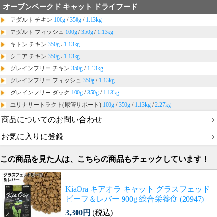
オーブンベークド キャット ドライフード
アダルト チキン
100g
/
350g
/
1.13kg
アダルト フィッシュ
100g
/
350g
/
1.13kg
キトン チキン
350g
/
1.13kg
シニア チキン
350g
/
1.13kg
グレインフリー チキン
350g
/
1.13kg
グレインフリー フィッシュ
350g
/
1.13kg
グレインフリー ダック
100g
/
350g
/
1.13kg
ユリナリートラクト(尿管サポート)
100g
/
350g
/
1.13kg
/
2.27kg
商品についてのお問い合わせ
お気に入りに登録
この商品を見た人は、こちらの商品もチェックしています！
KiaOra キアオラ キャット グラスフェッド
ビーフ＆レバー 900g 総合栄養食 (20947)
3,300円
(税込)