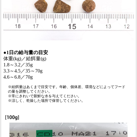
●1日の給与量の目安
体重(kg)／給餌量(g)
1.8～3.2／35g
3.3～4.5／35～70g
4.6～6.8／70g
※給餌量はあくまで目安です。年齢、個体差、環境などによってフード
の量を調整してください。
※常にきれいで新鮮な水を与えてください。
※涼しく、乾燥した場所で保管してください。