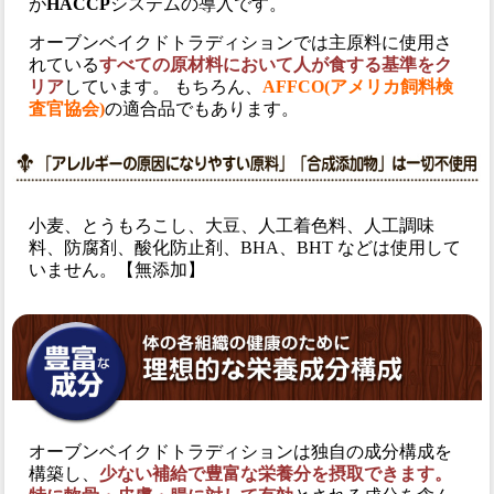
が
HACCP
システムの導入です。
オーブンベイクドトラディションでは主原料に使用さ
れている
すべての原材料において人が食する基準をク
リア
しています。 もちろん、
AFFCO(アメリカ飼料検
査官協会)
の適合品でもあります。
小麦、とうもろこし、大豆、人工着色料、人工調味
料、防腐剤、酸化防止剤、BHA、BHT などは使用して
いません。【無添加】
オーブンベイクドトラディションは独自の成分構成を
構築し、
少ない補給で豊富な栄養分を摂取できます。