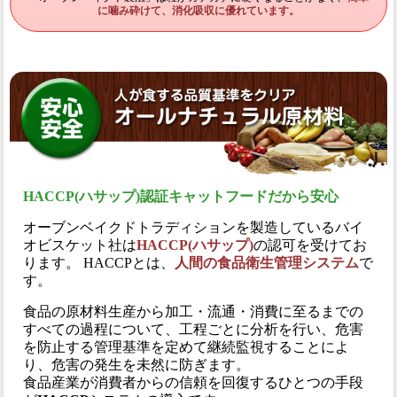
に噛み砕けて、消化吸収に優れています。
HACCP(ハサップ)認証キャットフードだから安心
オーブンベイクドトラディションを製造しているバイ
オビスケット社は
HACCP(ハサップ)
の認可を受けてお
ります。 HACCPとは、
人間の食品衛生管理システム
で
す。
食品の原材料生産から加工・流通・消費に至るまでの
すべての過程について、工程ごとに分析を行い、危害
を防止する管理基準を定めて継続監視することによ
り、危害の発生を未然に防ぎます。
食品産業が消費者からの信頼を回復するひとつの手段