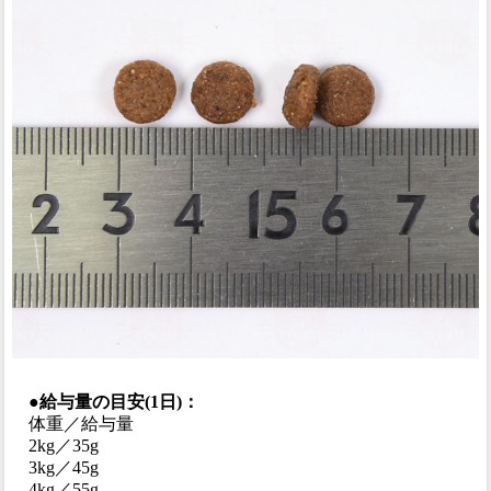
●給与量の目安(1日)：
体重／給与量
2kg／35g
3kg／45g
4kg／55g