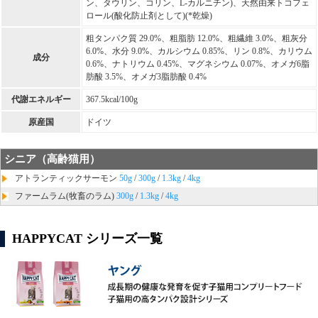
ン、タウリン、コリン、L-カルニチン)、天然由来トコフェ
ロール(酸化防止剤として)(*乾燥)
粗タンパク質 29.0%、粗脂肪 12.0%、粗繊維 3.0%、粗灰分
6.0%、水分 9.0%、カルシウム 0.85%、リン 0.8%、カリウム
成分
0.6%、ナトリウム 0.45%、マグネシウム 0.07%、オメガ6脂
肪酸 3.5%、オメガ3脂肪酸 0.4%
代謝エネルギー
367.5kcal/100g
原産国
ドイツ
シニア（高齢猫用）
アトランティックサーモン
50g
/
300g
/
1.3kg
/
4kg
ファームラム(牧畜のラム)
300g
/
1.3kg
/
4kg
HAPPYCAT シリーズ一覧