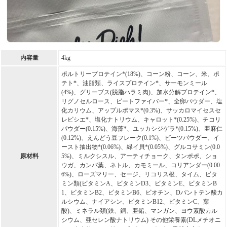
内容量
4kg
ポルトリープロテイン*(18%)、コーン粉、コーン、米、ポ
テト*、油脂類、ライスプロテイン*、サーモンミール
(4%)、グリーブス(脱脂ハラミ肉)、加水分解プロテイン*、
リグノセルロース、ビートファイバー*、全卵パウダー、塩
化カリウム、アップルポマス*(0.3%)、サッカロマイセスセ
レビシエ*、塩化ナトリウム、キャロット*(0.25%)、チコリ
パウダー(0.15%)、海藻*、ユッカシジゲラ*(0.15%)、亜麻仁
(0.12%)、えんどう豆フレーク(0.1%)、ビーツパウダー、イ
ースト抽出物*(0.06%)、緑イ貝*(0.05%)、グルコサミン(0.0
原材料
5%)、ミルクシスル、アーティチョーク、タンポポ、ショ
ウガ、カンバ葉、ネトル、カモミール、コリアンダー(0.00
6%)、ローズマリー、セージ、リコリス根、タイム、ビタ
ミン類(ビタミンA、ビタミンD3、ビタミンE、ビタミンB
1、ビタミンB2、ビタミンB6、ビオチン、Dパントテン酸カ
ルシウム、ナイアシン、ビタミンB12、ビタミンC、葉
酸)、ミネラル類(鉄、銅、亜鉛、マンガン、ヨウ素酸カル
シウム、亜セレン酸ナトリウム) その他栄養素(DLメチオニ