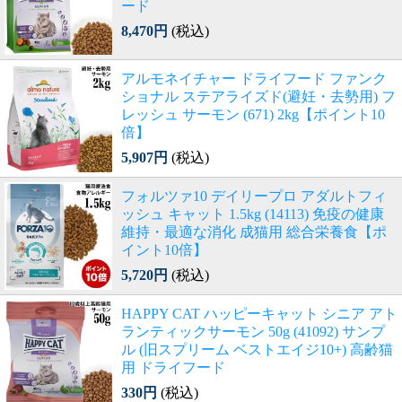
ード
8,470円
(税込)
アルモネイチャー ドライフード ファンク
ショナル ステアライズド(避妊・去勢用) フ
レッシュ サーモン (671) 2kg【ポイント10
倍】
5,907円
(税込)
フォルツァ10 デイリープロ アダルトフィ
ッシュ キャット 1.5kg (14113) 免疫の健康
維持・最適な消化 成猫用 総合栄養食【ポ
イント10倍】
5,720円
(税込)
HAPPY CAT ハッピーキャット シニア アト
ランティックサーモン 50g (41092) サンプ
ル (旧スプリーム ベストエイジ10+) 高齢猫
用 ドライフード
330円
(税込)