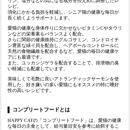
リン、塩分などの気になる成分を控えめに調整したレ
シピ。
消化にかかる負担を軽減し、シニア猫の健康な毎日が
長く続くようサポートします。
愛猫の健康な身体作りに欠かせないビタミンCやタウリ
ンなどの栄養素もバランスよく配合。
さらに関節の健康維持にグルコサミン、コンドロイチ
ン豊富な緑イ貝を配合し、ヘアボールコントロールに
天然の食物繊維を配合するなど、愛猫の毎日の健康ケ
アにも最適です。
また、ユッカシジゲラを配合することで、排泄物の臭
い軽減にも配慮しています。
美味しくて毛艶に良いアトランティックサーモンを使
用した、好き嫌いの多い愛猫にもオススメの特に嗜好
性の高いレシピです。
コンプリートフードとは
HAPPY CATの「コンプリートフード」は、愛猫の健康
な毎日の主食として、給与量目安を参考に給餌するこ