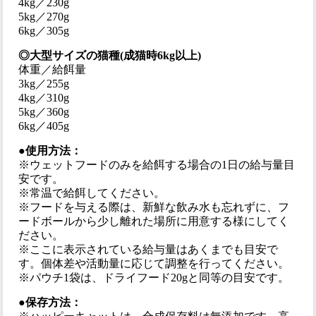
4kg／230g
5kg／270g
6kg／305g
◎大型サイズの猫種(成猫時6kg以上)
体重／給餌量
3kg／255g
4kg／310g
5kg／360g
6kg／405g
●使用方法：
※ウェットフードのみを給餌する場合の1日の給与量目
安です。
※常温で給餌してください。
※フードを与える際は、新鮮な飲み水も忘れずに、フ
ードボールから少し離れた場所に用意する様にしてく
ださい。
※ここに表示されている給与量はあくまでも目安で
す。個体差や活動量に応じて調整を行ってください。
※パウチ1袋は、ドライフード20gと同等の目安です。
●保存方法：