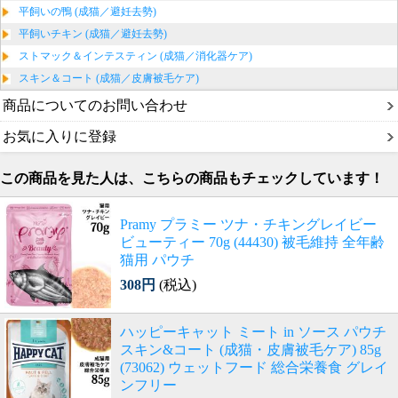
平飼いの鴨 (成猫／避妊去勢)
平飼いチキン (成猫／避妊去勢)
ストマック＆インテスティン (成猫／消化器ケア)
スキン＆コート (成猫／皮膚被毛ケア)
商品についてのお問い合わせ
お気に入りに登録
この商品を見た人は、こちらの商品もチェックしています！
Pramy プラミー ツナ・チキングレイビー
ビューティー 70g (44430) 被毛維持 全年齢
猫用 パウチ
308円
(税込)
ハッピーキャット ミート in ソース パウチ
スキン&コート (成猫・皮膚被毛ケア) 85g
(73062) ウェットフード 総合栄養食 グレイ
ンフリー