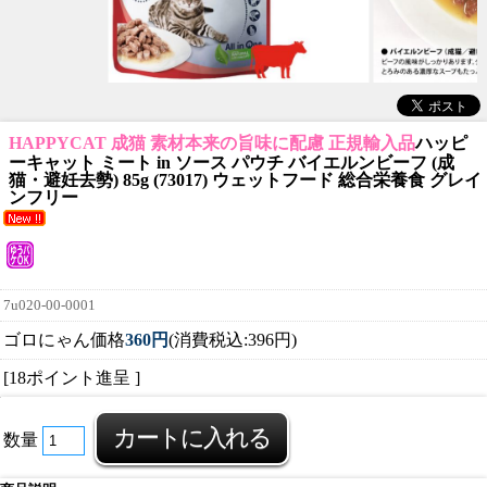
HAPPYCAT 成猫 素材本来の旨味に配慮 正規輸入品
ハッピ
ーキャット ミート in ソース パウチ バイエルンビーフ (成
猫・避妊去勢) 85g (73017) ウェットフード 総合栄養食 グレイ
ンフリー
7u020-00-0001
ゴロにゃん価格
360円
(消費税込:396円)
[18ポイント進呈 ]
数量