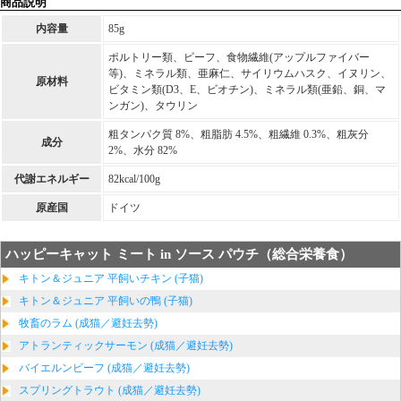
商品説明
内容量
85g
ポルトリー類、ビーフ、食物繊維(アップルファイバー
等)、ミネラル類、亜麻仁、サイリウムハスク、イヌリン、
原材料
ビタミン類(D3、E、ビオチン)、ミネラル類(亜鉛、銅、マ
ンガン)、タウリン
粗タンパク質 8%、粗脂肪 4.5%、粗繊維 0.3%、粗灰分
成分
2%、水分 82%
代謝エネルギー
82kcal/100g
原産国
ドイツ
ハッピーキャット ミート in ソース パウチ（総合栄養食）
キトン＆ジュニア 平飼いチキン (子猫)
キトン＆ジュニア 平飼いの鴨 (子猫)
牧畜のラム (成猫／避妊去勢)
アトランティックサーモン (成猫／避妊去勢)
バイエルンビーフ (成猫／避妊去勢)
スプリングトラウト (成猫／避妊去勢)