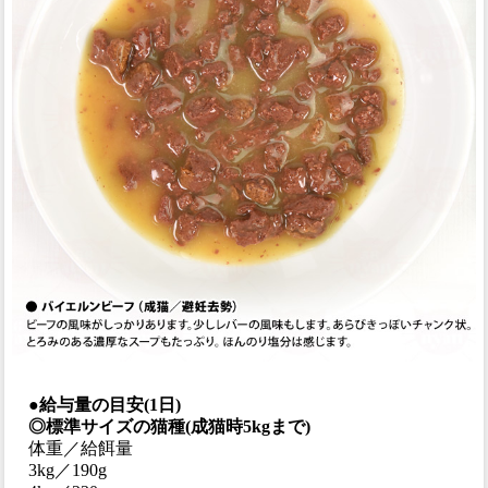
●給与量の目安(1日)
◎標準サイズの猫種(成猫時5kgまで)
体重／給餌量
3kg／190g