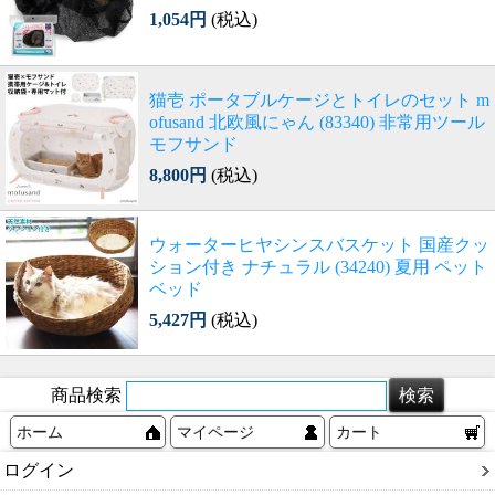
1,054円
(税込)
猫壱 ポータブルケージとトイレのセット m
ofusand 北欧風にゃん (83340) 非常用ツール
モフサンド
8,800円
(税込)
ウォーターヒヤシンスバスケット 国産クッ
ション付き ナチュラル (34240) 夏用 ペット
ベッド
5,427円
(税込)
商品検索
ホーム
マイページ
カート
ログイン