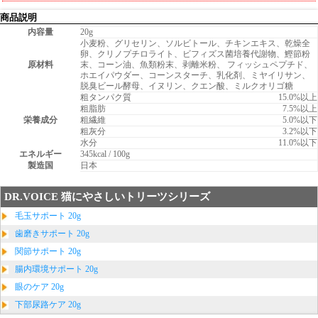
商品説明
内容量
20g
小麦粉、グリセリン、ソルビトール、チキンエキス、乾燥全
卵、クリノプチロライト、ビフィズス菌培養代謝物、鰹節粉
原材料
末、コーン油、魚類粉末、剥離米粉、 フィッシュペプチド、
ホエイパウダー、コーンスターチ、乳化剤、ミヤイリサン、
脱臭ビール酵母、イヌリン、クエン酸、ミルクオリゴ糖
粗タンパク質
15.0%以上
粗脂肪
7.5%以上
栄養成分
粗繊維
5.0%以下
粗灰分
3.2%以下
水分
11.0%以下
エネルギー
345kcal / 100g
製造国
日本
DR.VOICE 猫にやさしいトリーツシリーズ
毛玉サポート 20g
歯磨きサポート 20g
関節サポート 20g
腸内環境サポート 20g
眼のケア 20g
下部尿路ケア 20g