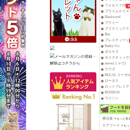
フォルツァ10
プライムケイズ
Blackwood
プラミー
ブリスミックス
Brit
プレスティージ
Bailey+Co
ボスケス
ホリスティック
meow(ミャウ)
ラウズ
REGAL リーガ
ロータス
ロットプレミア
RONRON
ワイソン
療法食
▼
もっと見
ケアフード
▼
もっ