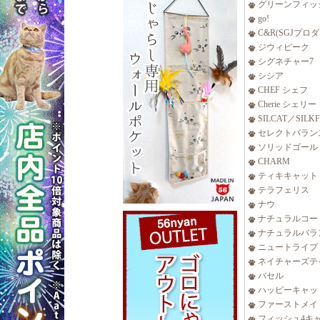
グリーンフィッ
go!
C&R(SGJプロ
ジウィピーク
シグネチャー7
シシア
CHEF シェフ
Cherie シェリー
SILCAT／SILK
セレクトバラン
ソリッドゴール
CHARM
ティキキャット
テラフェリス
ナウ
ナチュラルコー
ナチュラルバラ
ニュートライプ
ネイチャーズテ
バセル
ハッピーキャッ
ファーストメイ
フィッシュ4キ