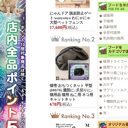
にゃんドア 脱走防止ゲー
成猫用
ト wanyanya わにゃにゃ
子猫用
大型ペットフェンス
高齢猫用
17,600円
(税込)
全世代猫用
乳幼期の猫用
猫用ドライフー
猫用ウェットフ
手作り猫ごはん
簡単手作りトッ
おかず
猫壱 おちつくネット 平型
(60670) 通院に♪爪切りに♪
サプリ／ミルク
猫用品 猫用 ねこ用 ネコ用
おやつ
キャットネット
└
機能性おやつ
678円
(税込)
トライアルセッ
水