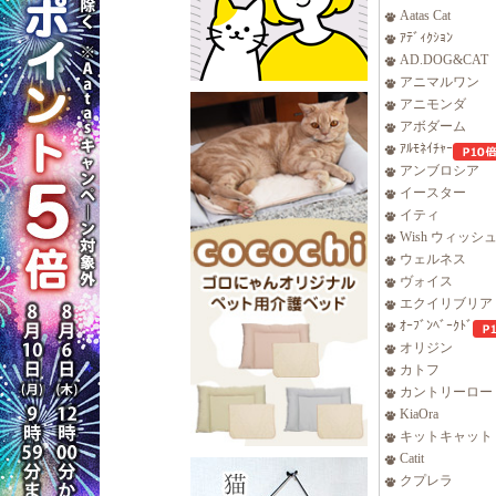
Aatas Cat
ｱﾃﾞｨｸｼｮﾝ
AD.DOG&CAT
アニマルワン
アニモンダ
アボダーム
ｱﾙﾓﾈｲﾁｬｰ
アンブロシア
イースター
イティ
Wish ウィッシ
ウェルネス
ヴォイス
エクイリブリア
ｵｰﾌﾞﾝﾍﾞｰｸﾄﾞ
オリジン
カトフ
カントリーロー
KiaOra
キットキャット
Catit
クプレラ