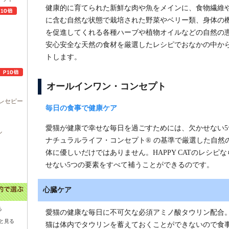
健康的に育てられた新鮮な肉や魚をメインに、食物繊維
に含む自然な状態で栽培された野菜やベリー類、身体の
を促進してくれる各種ハーブや植物オイルなどの自然の
安心安全な天然の食材を厳選したレシピでおなかの中か
トします。
オールインワン・コンセプト
レセピー
毎日の食事で健康ケア
愛猫が健康で幸せな毎日を過ごすためには、欠かせない5
ル
ナチュラルライフ・コンセプト® の基準で厳選した自然
体に優しいだけではありません。HAPPY CATのレシ
せない5つの要素をすべて補うことができるのです。
心臓ケア
る
愛猫の健康な毎日に不可欠な必須アミノ酸タウリン配合
と見る
猫は体内でタウリンを蓄えておくことができないので食