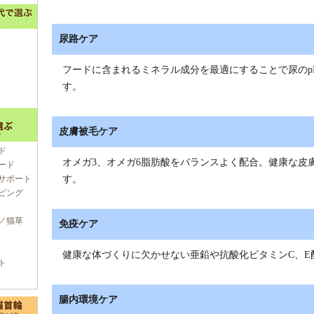
尿路ケア
フードに含まれるミネラル成分を最適にすることで尿のp
す。
皮膚被毛ケア
ド
オメガ3、オメガ6脂肪酸をバランスよく配合。健康な皮
ード
サポート
す。
ピング
／猫草
免疫ケア
健康な体づくりに欠かせない亜鉛や抗酸化ビタミンC、E
ト
腸内環境ケア