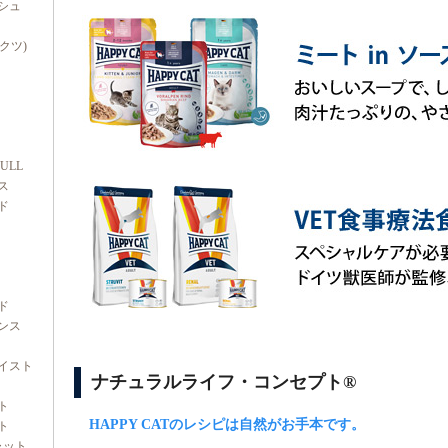
シュ
ダクツ)
FULL
ス
ド
ド
ンス
イスト
ナチュラルライフ・コンセプト®
ト
HAPPY CATのレシピは自然がお手本です。
ト
ャット