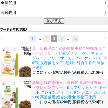
全世代用
高齢猫用
並び替え
フードを年代で選ぶ
<
>
1
…
4
5
6
…
52
美しい被毛のための成猫用総合栄養食（グ
レインフリー）
Brit ブリット ケア キャット
グレインフリー サーモン ヘアケア 400g (51
675) 皮膚被毛ケア 成猫用 総合栄養食 穀物
不使用
ゴロにゃん価格
1,100円
(消費税込:1,210円)
新鮮な鶏肉を使った高齢猫用総合栄養食
（グレインフリー）
Brit ブリット ケア キャ
ット グレインフリー チキン シニア 2kg (51
538) 高齢猫用 総合栄養食 穀物不使用
ゴロにゃん価格
3,200円
(消費税込:3,520円)