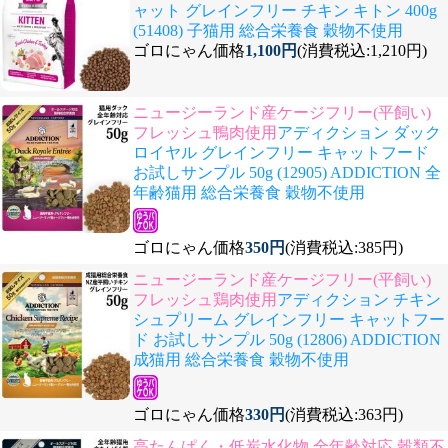
ャット グレインフリー チキン キトン 400g
(51408) 子猫用 総合栄養食 穀物不使用
ゴロにゃん価格
1,100円
(消費税込:1,210円)
ニュージーランド産ケージフリー(平飼い)
フレッシュ鴨肉使用
アディクション ダック
ロイヤル グレインフリー キャットフード
お試しサンプル 50g (12905) ADDICTION 全
年齢猫用 総合栄養食 穀物不使用
ゴロにゃん価格
350円
(消費税込:385円)
ニュージーランド産ケージフリー(平飼い)
フレッシュ鶏肉使用
アディクション チキン
シュプリーム グレインフリー キャットフー
ド お試しサンプル 50g (12806) ADDICTION
成猫用 総合栄養食 穀物不使用
ゴロにゃん価格
330円
(消費税込:363円)
高たんぱく・低炭水化物 全年齢対応 穀類不