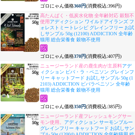
ゴロにゃん価格
360円
(消費税込:396円)
高たんぱく・低炭水化物 全年齢対応 穀類不
使用
アディクション ワイルドアイランズ フ
ォレストミートレシピ グレインフリー お試
しサンプル 50g (12100) ADDICTION 全年齢
猫用 総合栄養食 穀物不使用
ゴロにゃん価格
370円
(消費税込:407円)
ニュージーランド産の鹿生肉が主原料
アデ
ィクション ビバ・ラ・ベニソン グレインフ
リー キャットフード お試しサンプル 50g (1
2103) ADDICTION ビバラベニソン 全年齢
猫用 総合栄養食 穀物不使用
ゴロにゃん価格
350円
(消費税込:385円)
ニュージーランド産フレッシュキングサー
モン使用。
アディクション サーモンブルー
グレインフリー キャットフード お試しサン
プル 50g (12004) ADDICTION 全年齢猫用 総