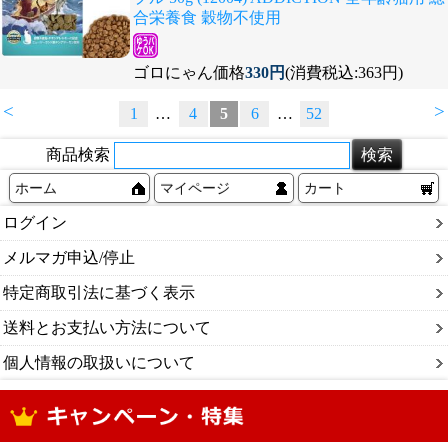
合栄養食 穀物不使用
ゴロにゃん価格
330円
(消費税込:363円)
<
>
1
…
4
5
6
…
52
商品検索
ホーム
マイページ
カート
ログイン
メルマガ申込/停止
特定商取引法に基づく表示
送料とお支払い方法について
個人情報の取扱いについて