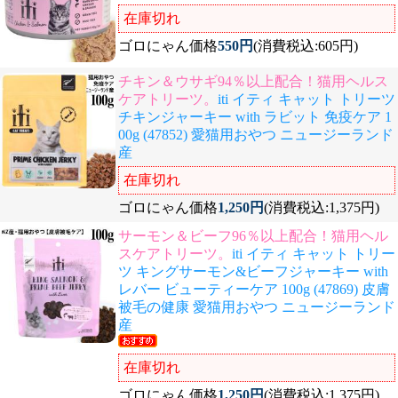
在庫切れ
ゴロにゃん価格
550円
(消費税込:605円)
チキン＆ウサギ94％以上配合！猫用ヘルス
ケアトリーツ。
iti イティ キャット トリーツ
チキンジャーキー with ラビット 免疫ケア 1
00g (47852) 愛猫用おやつ ニュージーランド
産
在庫切れ
ゴロにゃん価格
1,250円
(消費税込:1,375円)
サーモン＆ビーフ96％以上配合！猫用ヘル
スケアトリーツ。
iti イティ キャット トリー
ツ キングサーモン&ビーフジャーキー with
レバー ビューティーケア 100g (47869) 皮膚
被毛の健康 愛猫用おやつ ニュージーランド
産
在庫切れ
ゴロにゃん価格
1,250円
(消費税込:1,375円)