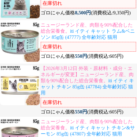
在庫切れ
ゴロにゃん価格
8,500円
(消費税込:9,350円)
ニュージーランド産、肉類を90%配合した
総合栄養食。
iti イティ キャット ラム&ベニ
ソン 85g缶 (47777) 全年齢対応 猫用
在庫切れ
ゴロにゃん価格
550円
(消費税込:605円)
【2026年3月12日 外装・原材料・成分・エ
ネルギーが変更】ニュージーランド産、肉
類を90%配合した総合栄養食。
iti イティ キ
ャット チキン 85g缶 (47784) 全年齢対応 猫
用
在庫切れ
ゴロにゃん価格
550円
(消費税込:605円)
ニュージーランド産、肉類を90%配合した
総合栄養食。
iti イティ キャット チキン&サ
ーモン 85g缶 (47807) 全年齢対応 猫用