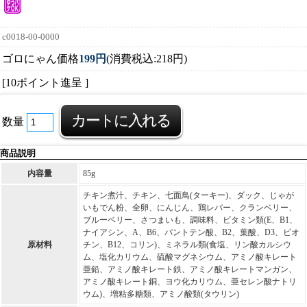
c0018-00-0000
ゴロにゃん価格
199円
(消費税込:218円)
[10ポイント進呈 ]
数量
商品説明
内容量
85g
チキン煮汁、チキン、七面鳥(ターキー)、ダック、じゃが
いもでん粉、全卵、にんじん、鶏レバー、クランベリー、
ブルーベリー、さつまいも、調味料、ビタミン類(E、B1、
ナイアシン、A、B6、パントテン酸、B2、葉酸、D3、ビオ
原材料
チン、B12、コリン)、ミネラル類(食塩、リン酸カルシウ
ム、塩化カリウム、硫酸マグネシウム、アミノ酸キレート
亜鉛、アミノ酸キレート鉄、アミノ酸キレートマンガン、
アミノ酸キレート銅、ヨウ化カリウム、亜セレン酸ナトリ
ウム)、増粘多糖類、アミノ酸類(タウリン)