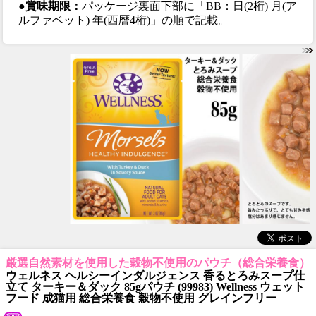
●賞味期限：
パッケージ裏面下部に「BB：日(2桁) 月(ア
ルファベット) 年(西暦4桁)」の順で記載。
厳選自然素材を使用した穀物不使用のパウチ（総合栄養食）
ウェルネス ヘルシーインダルジェンス 香るとろみスープ仕
立て ターキー＆ダック 85gパウチ (99983) Wellness ウェット
フード 成猫用 総合栄養食 穀物不使用 グレインフリー