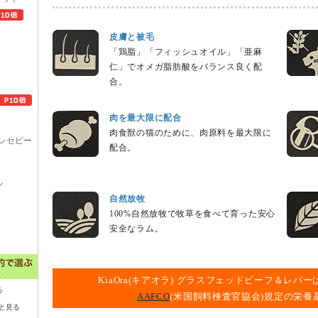
皮膚と被毛
「鶏脂」「フィッシュオイル」「亜麻
仁」でオメガ脂肪酸をバランス良く配
合。
肉を最大限に配合
肉食獣の猫のために、肉原料を最大限に
レセピー
配合。
ル
自然放牧
100%自然放牧で牧草を食べて育った安心
安全なラム。
KiaOra(キアオラ) グラスフェッドビーフ＆レ
る
AAFCO
(米国飼料検査官協会)規定の栄
と見る