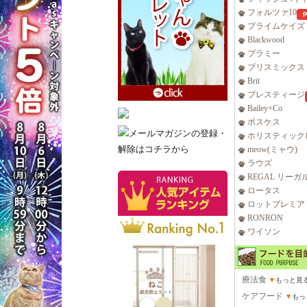
フォルツァ10
プライムケイズ
Blackwood
プラミー
ブリスミックス
Brit
プレスティージ
Bailey+Co
ボスケス
ホリスティック
meow(ミャウ)
ラウズ
REGAL リーガ
ロータス
ロットプレミア
RONRON
ワイソン
療法食
▼
もっと見
ケアフード
▼
もっ