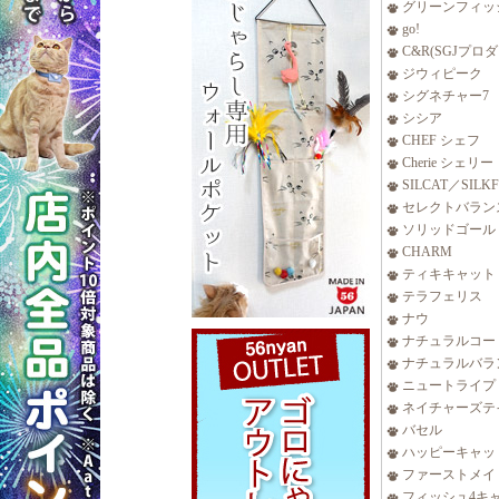
グリーンフィッ
go!
C&R(SGJプロ
ジウィピーク
シグネチャー7
シシア
CHEF シェフ
Cherie シェリー
SILCAT／SILK
セレクトバラン
ソリッドゴール
CHARM
ティキキャット
テラフェリス
ナウ
ナチュラルコー
ナチュラルバラ
ニュートライプ
ネイチャーズテ
バセル
ハッピーキャッ
ファーストメイ
フィッシュ4キ