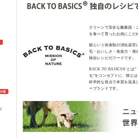
クリーンで安全な酪農国・
を食べて育ったお肉にこだ
猫という肉食獣の消化器官
毛・おいしさ・免疫力・便のヘ
独自レシピのフードです。
ュ
BACK TO BASICS®
る”をコンセプトに、猫と
科学的な視点で本質を追及
ーブランドです。
ド