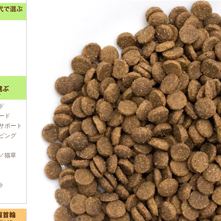
ド
ード
サポート
ピング
／猫草
ト