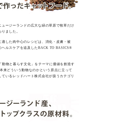
ニュージーランドの広大な緑の草原で牧草だけ
わりました。
に適した肉中心のレシピは、消化・皮膚・被
ルスケアを追及したBACK TO BASICS®
 とは“「動物と暮らす文化」をテーマに価値を創造す
は本来どういう動物なのかという原点に立って
しているレッドハート株式会社が扱うカテゴリ