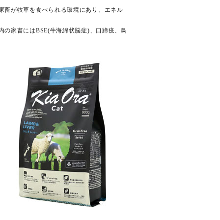
家畜が牧草を食べられる環境にあり、エネル
の家畜にはBSE(牛海綿状脳症)、口蹄疫、鳥