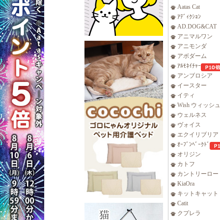
Aatas Cat
ｱﾃﾞｨｸｼｮﾝ
AD.DOG&CAT
アニマルワン
アニモンダ
アボダーム
ｱﾙﾓﾈｲﾁｬｰ
アンブロシア
イースター
イティ
Wish ウィッシ
ウェルネス
ヴォイス
エクイリブリア
ｵｰﾌﾞﾝﾍﾞｰｸﾄﾞ
オリジン
カトフ
カントリーロー
KiaOra
キットキャット
Catit
クプレラ