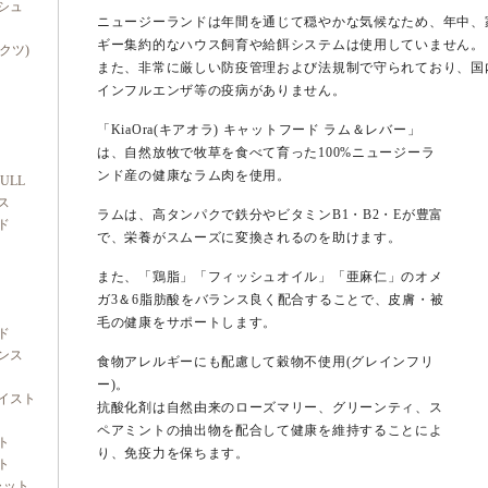
シュ
ニュージーランドは年間を通じて穏やかな気候なため、年中、
ギー集約的なハウス飼育や給餌システムは使用していません。
ダクツ)
また、非常に厳しい防疫管理および法規制で守られており、国内
インフルエンザ等の疫病がありません。
「KiaOra(キアオラ) キャットフード ラム＆レバー」
は、自然放牧で牧草を食べて育った100%ニュージーラ
ンド産の健康なラム肉を使用。
FULL
ス
ラムは、高タンパクで鉄分やビタミンB1・B2・Eが豊富
ド
で、栄養がスムーズに変換されるのを助けます。
また、「鶏脂」「フィッシュオイル」「亜麻仁」のオメ
ガ3＆6脂肪酸をバランス良く配合することで、皮膚・被
毛の健康をサポートします。
ド
ンス
食物アレルギーにも配慮して穀物不使用(グレインフリ
ー)。
イスト
抗酸化剤は自然由来のローズマリー、グリーンティ、ス
ペアミントの抽出物を配合して健康を維持することによ
ト
り、免疫力を保ちます。
ト
ャット