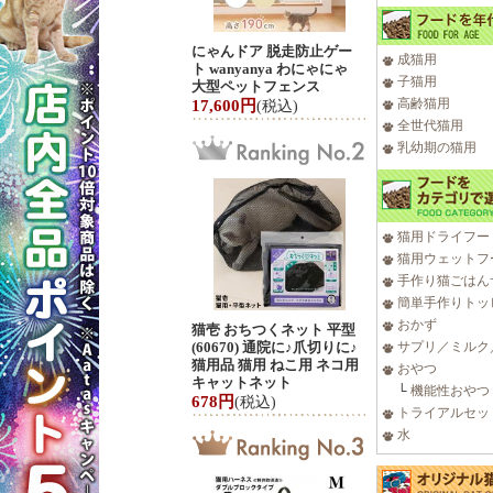
にゃんドア 脱走防止ゲー
成猫用
ト wanyanya わにゃにゃ
子猫用
大型ペットフェンス
高齢猫用
17,600円
(税込)
全世代猫用
乳幼期の猫用
猫用ドライフー
猫用ウェットフ
手作り猫ごはん
簡単手作りトッ
おかず
猫壱 おちつくネット 平型
(60670) 通院に♪爪切りに♪
サプリ／ミルク
猫用品 猫用 ねこ用 ネコ用
おやつ
キャットネット
└
機能性おやつ
678円
(税込)
トライアルセッ
水