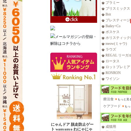
プラミー
ブリスミックス
Brit
プレスティージ
Bailey+Co
ボスケス
ホリスティック
meow(ミャウ)
ラウズ
REGAL リーガ
ロータス
ロットプレミア
RONRON
ワイソン
療法食
▼
もっと見
ケアフード
▼
もっ
にゃんドア 脱走防止ゲー
成猫用
ト wanyanya わにゃにゃ