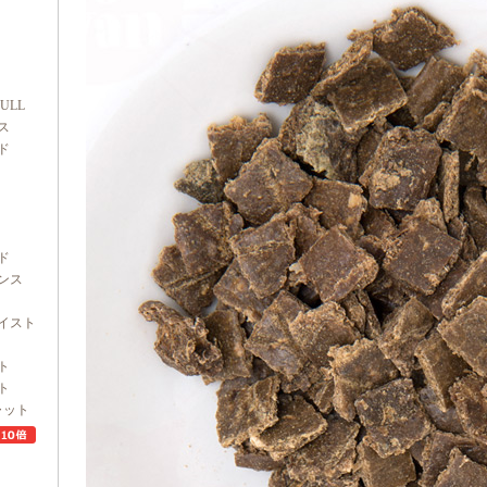
FULL
ス
ド
ド
ンス
イスト
ト
ト
ャット