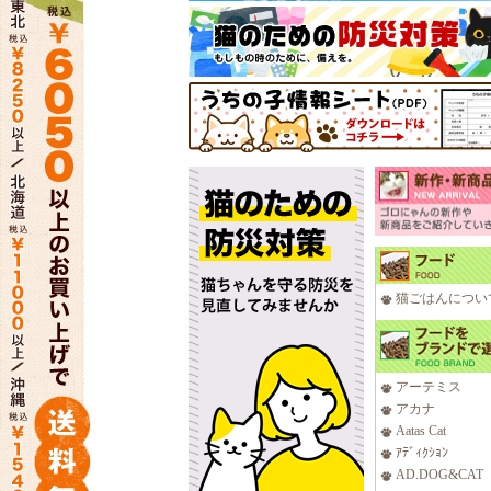
猫ごはんについ
アーテミス
アカナ
Aatas Cat
ｱﾃﾞｨｸｼｮﾝ
AD.DOG&CAT