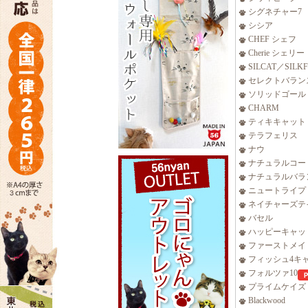
シグネチャー7
シシア
CHEF シェフ
Cherie シェリー
SILCAT／SILK
セレクトバラン
ソリッドゴール
CHARM
ティキキャット
テラフェリス
ナウ
ナチュラルコー
ナチュラルバラ
ニュートライプ
ネイチャーズテ
バセル
ハッピーキャッ
ファーストメイ
フィッシュ4キ
フォルツァ10
プライムケイズ
Blackwood