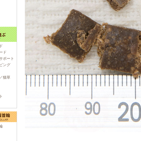
ド
ード
サポート
ピング
／猫草
ト
輪