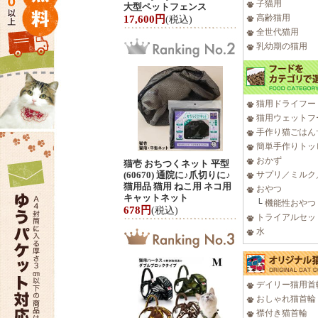
子猫用
大型ペットフェンス
高齢猫用
17,600円
(税込)
全世代猫用
乳幼期の猫用
猫用ドライフー
猫用ウェットフ
手作り猫ごはん
簡単手作りトッ
おかず
猫壱 おちつくネット 平型
(60670) 通院に♪爪切りに♪
サプリ／ミルク
猫用品 猫用 ねこ用 ネコ用
おやつ
キャットネット
└
機能性おやつ
678円
(税込)
トライアルセッ
水
デイリー猫用首
おしゃれ猫首輪
襟付き猫首輪