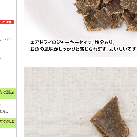
レセピー
ル
る
と見る