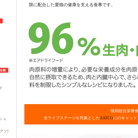
限に配合した愛猫の健康を支える食事です。
ュ
ド
猫用総合栄養
全ライフステージを対象とした
AAFCO
にのキャット
シュ
ダクツ)