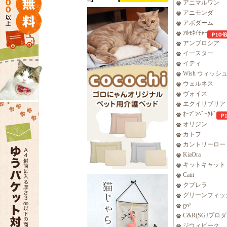
アニマルワン
アニモンダ
アボダーム
ｱﾙﾓﾈｲﾁｬｰ
アンブロシア
イースター
イティ
Wish ウィッシ
ウェルネス
ヴォイス
エクイリブリア
ｵｰﾌﾞﾝﾍﾞｰｸﾄﾞ
オリジン
カトフ
カントリーロー
KiaOra
キットキャット
Catit
クプレラ
グリーンフィッ
go!
C&R(SGJプロ
ジウィピーク