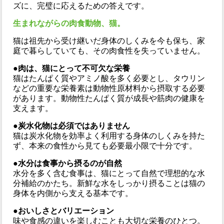
ズに、完璧に応えるための答えです。
生まれながらの肉食動物、猫。
猫は祖先から受け継いだ身体のしくみを今も保ち、家
庭で暮らしていても、その肉食性を失っていません。
●肉は、猫にとって不可欠な栄養
猫はたんぱく質やアミノ酸を多く必要とし、タウリン
などの重要な栄養素は動物性原材料から摂取する必要
があります。動物性たんぱく質が成長や筋肉の健康を
支えます。
●炭水化物は必須ではありません
猫は炭水化物を効率よく利用する身体のしくみを持た
ず、本来の食性から見ても必要最小限で十分です。
●水分は食事から摂るのが自然
水分を多く含む食事は、猫にとって自然で理想的な水
分補給のかたち。新鮮な水をしっかり摂ることは猫の
身体を内側から支える基本です。
●おいしさとバリエーション
味や食感の違いを楽しむことも大切な栄養のひとつ。