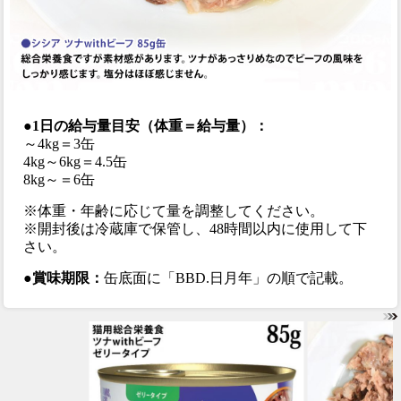
●1日の給与量目安（体重＝給与量）：
～4kg＝3缶
4kg～6kg＝4.5缶
8kg～＝6缶
※体重・年齢に応じて量を調整してください。
※開封後は冷蔵庫で保管し、48時間以内に使用して下
さい。
●賞味期限：
缶底面に「BBD.日月年」の順で記載。