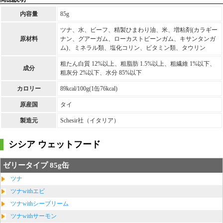
内容量
85g
ツナ、水、ビーフ、精製ひまわり油、米、増粘剤(カラギー
原材料
ナン、グアーガム、ローカストビーンガム、キサンタンガ
ム)、ミネラル類、塩化コリン、ビタミン類、タウリン
粗たん白質 12%以上、粗脂肪 1.5%以上、粗繊維 1%以下、
成分
粗灰分 2%以下、水分 85%以下
カロリー
89kcal/100g(1缶76kcal)
原産国
タイ
製造元
Schesir社（イタリア）
シシア ウェットフード
ゼリータイプ 85g缶
ツナ
ツナwithエビ
ツナwithシーブリーム
ツナwithサーモン