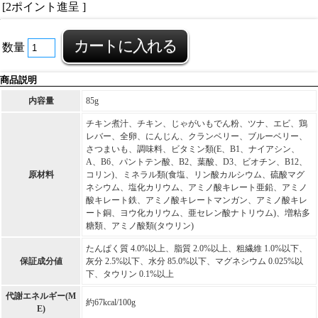
[2ポイント進呈 ]
数量
商品説明
内容量
85g
チキン煮汁、チキン、じゃがいもでん粉、ツナ、エビ、鶏
レバー、全卵、にんじん、クランベリー、ブルーベリー、
さつまいも、調味料、ビタミン類(E、B1、ナイアシン、
A、B6、パントテン酸、B2、葉酸、D3、ビオチン、B12、
原材料
コリン)、ミネラル類(食塩、リン酸カルシウム、硫酸マグ
ネシウム、塩化カリウム、アミノ酸キレート亜鉛、アミノ
酸キレート鉄、アミノ酸キレートマンガン、アミノ酸キレ
ート銅、ヨウ化カリウム、亜セレン酸ナトリウム)、増粘多
糖類、アミノ酸類(タウリン)
たんぱく質 4.0%以上、脂質 2.0%以上、粗繊維 1.0%以下、
保証成分値
灰分 2.5%以下、水分 85.0%以下、マグネシウム 0.025%以
下、タウリン 0.1%以上
代謝エネルギー(M
約67kcal/100g
E)