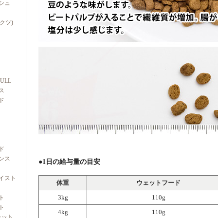
シュ
ダクツ)
FULL
ス
ド
ド
ンス
●1日の給与量の目安
イスト
体重
ウェットフード
3kg
110g
ト
ト
4kg
110g
ャット