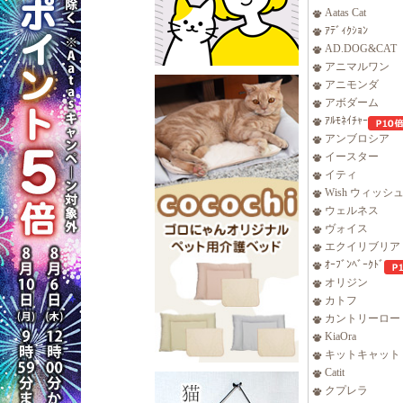
Aatas Cat
ｱﾃﾞｨｸｼｮﾝ
AD.DOG&CAT
アニマルワン
アニモンダ
アボダーム
ｱﾙﾓﾈｲﾁｬｰ
アンブロシア
イースター
イティ
Wish ウィッシ
ウェルネス
ヴォイス
エクイリブリア
ｵｰﾌﾞﾝﾍﾞｰｸﾄﾞ
オリジン
カトフ
カントリーロー
KiaOra
キットキャット
Catit
クプレラ