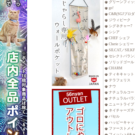
グリーンフィッ
go!
C&R(SGJプロ
ジウィピーク
シグネチャー7
シシア
CHEF シェフ
Cherie シェリー
SILCAT／SILK
セレクトバラン
ソリッドゴール
CHARM
ティキキャット
テラフェリス
ナウ
ナチュラルコー
ナチュラルバラ
ニュートライプ
ネイチャーズテ
バセル
ハッピーキャッ
ファーストメイ
フィッシュ4キ