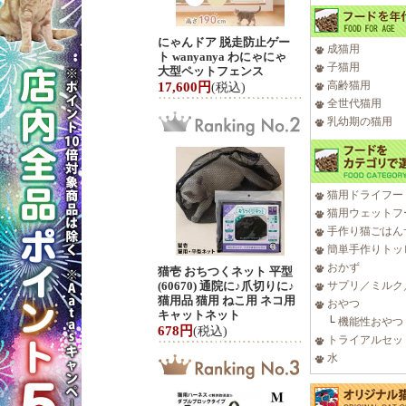
にゃんドア 脱走防止ゲー
成猫用
ト wanyanya わにゃにゃ
子猫用
大型ペットフェンス
高齢猫用
17,600円
(税込)
全世代猫用
乳幼期の猫用
猫用ドライフー
猫用ウェットフ
手作り猫ごはん
簡単手作りトッ
おかず
猫壱 おちつくネット 平型
(60670) 通院に♪爪切りに♪
サプリ／ミルク
猫用品 猫用 ねこ用 ネコ用
おやつ
キャットネット
└
機能性おやつ
678円
(税込)
トライアルセッ
水