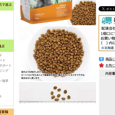
ド
ード
サポート
ピング
内容
／猫草
ト