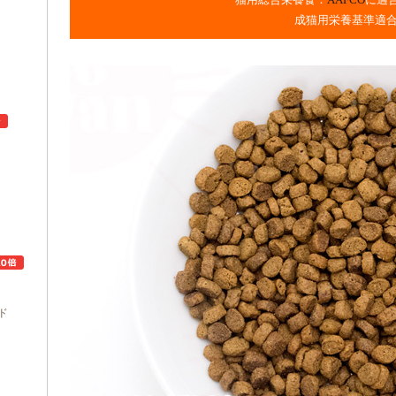
成猫用栄養基準適
ュ
ド