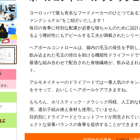
ヨーロッパで最も有名なフードメーカーのひとつである
ァンクショナル”をご紹介いたします！
毎日の食事に特別な配慮が必要な猫ちゃんのために設計
るよう嗜好性にもアピールする工夫が満載されたシリー
ヘアボールコントロールは、腸内の毛玉の発生を予防し
飲み込まれた毛玉の排出を助ける機能性ドライフードで
最適な組み合わせで配合された食物繊維が、飲み込まれ
ト。
アルモネイチャーのドライフードでは一番人気のチキン
をそそって、おいしくヘアボールケアできますね。
もちろん、ホリスティック・クラシック同様、人工的な
て
用。遺伝子組み換え食材も使用していません。
目的別にドライフードとウェットフードが用意されてい
ェクトな栄養バランスの食事を提供することができます
猫用総合栄養食：
AAFCO
に適