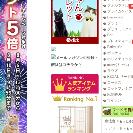
フォルツァ10
プライムケイズ
Blackwood
プラミー
ブリスミックス
Brit
プレスティージ
Bailey+Co
ボスケス
ホリスティック
meow(ミャウ)
ラウズ
REGAL リーガ
ロータス
ロットプレミア
RONRON
ワイソン
療法食
▼
もっと見
ケアフード
▼
もっ