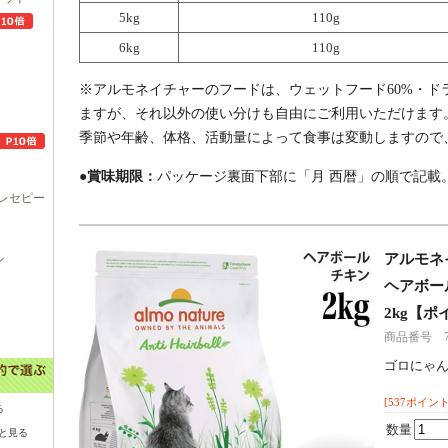
5kg
110g
6kg
110g
※アルモネイチャーのフードは、ウェットフード60%・ド
ますが、それ以外の使い分けも自由にご利用いただけます
季節や年齢、体格、活動量によって食事は変動しますので
●賞味期限：
パッケージ裏面下部に「月 西暦」の順で記載
レセピー
ル
アルモネ
ヘアボール
2kg【ポ
商品番号 7r1
ゴロにゃ
[537ポイント
る
数量
と見る