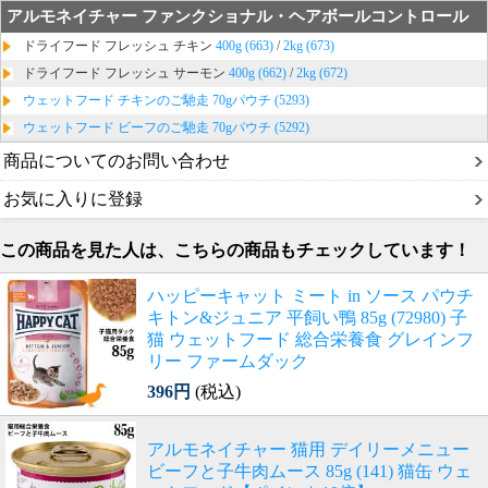
アルモネイチャー ファンクショナル・ヘアボールコントロール
ドライフード フレッシュ チキン
400g (663)
/
2kg (673)
ドライフード フレッシュ サーモン
400g (662)
/
2kg (672)
ウェットフード チキンのご馳走 70gパウチ (5293)
ウェットフード ビーフのご馳走 70gパウチ (5292)
商品についてのお問い合わせ
お気に入りに登録
この商品を見た人は、こちらの商品もチェックしています！
ハッピーキャット ミート in ソース パウチ
キトン&ジュニア 平飼い鴨 85g (72980) 子
猫 ウェットフード 総合栄養食 グレインフ
リー ファームダック
396円
(税込)
アルモネイチャー 猫用 デイリーメニュー
ビーフと子牛肉ムース 85g (141) 猫缶 ウェ