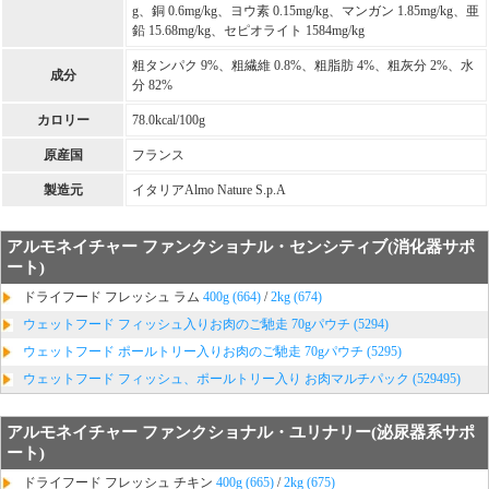
g、銅 0.6mg/kg、ヨウ素 0.15mg/kg、マンガン 1.85mg/kg、亜
鉛 15.68mg/kg、セピオライト 1584mg/kg
粗タンパク 9%、粗繊維 0.8%、粗脂肪 4%、粗灰分 2%、水
成分
分 82%
カロリー
78.0kcal/100g
原産国
フランス
製造元
イタリアAlmo Nature S.p.A
アルモネイチャー ファンクショナル・センシティブ(消化器サポ
ート)
ドライフード フレッシュ ラム
400g (664)
/
2kg (674)
ウェットフード フィッシュ入りお肉のご馳走 70gパウチ (5294)
ウェットフード ポールトリー入りお肉のご馳走 70gパウチ (5295)
ウェットフード フィッシュ、ポールトリー入り お肉マルチパック (529495)
アルモネイチャー ファンクショナル・ユリナリー(泌尿器系サポ
ート)
ドライフード フレッシュ チキン
400g (665)
/
2kg (675)