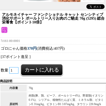
アルモネイチャー ファンクショナル キャット センシティブ
消化サポート ポールトリー入りお肉のご馳走 70g (5295) 総合
栄養食【ポイント10倍】
7r161-00-0001
ゴロにゃん価格
370円
(消費税込:407円)
[37ポイント進呈 ]
数量
商品説明
内容量
70g
肉類(豚、鶏、ビーフ、ポールトリー4%)、野菜類(イヌリン
0.1%)、シリアル、植物性たんぱく質、ミネラル類、ビタミ
原材料
ンE 31mg/kg、ビタミンB1 3.87mg/kg、タウリン 226.9mg/k