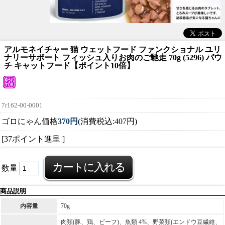
アルモネイチャー 猫 ウェットフード ファンクショナル ユリ
ナリーサポート フィッシュ入りお肉のご馳走 70g (5296) パウ
チ キャットフード【ポイント10倍】
7r162-00-0001
ゴロにゃん価格
370円
(消費税込:407円)
[37ポイント進呈 ]
数量
商品説明
内容量
70g
肉類(豚、鶏、ビーフ)、魚類 4%、野菜類(エンドウ豆繊維、