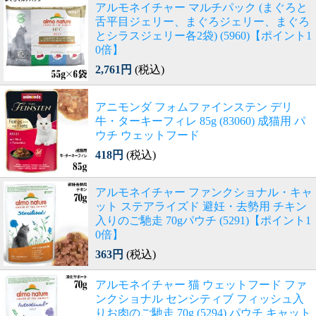
アルモネイチャー マルチパック (まぐろと
舌平目ジェリー、まぐろジェリー、まぐろ
とシラスジェリー各2袋) (5960)【ポイント1
0倍】
2,761円
(税込)
アニモンダ フォムファインステン デリ
牛・ターキーフィレ 85g (83060) 成猫用 パ
ウチ ウェットフード
418円
(税込)
アルモネイチャー ファンクショナル・キャ
ット ステアライズド 避妊・去勢用 チキン
入りのご馳走 70gパウチ (5291)【ポイント1
0倍】
363円
(税込)
アルモネイチャー 猫 ウェットフード ファ
ンクショナル センシティブ フィッシュ入
りお肉のご馳走 70g (5294) パウチ キャット