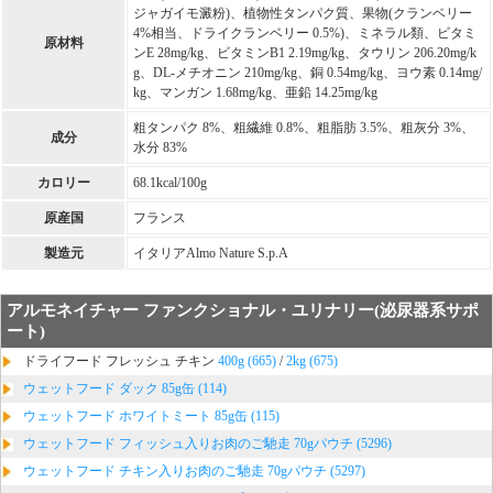
ジャガイモ澱粉)、植物性タンパク質、果物(クランベリー
4%相当、ドライクランベリー 0.5%)、ミネラル類、ビタミ
原材料
ンE 28mg/kg、ビタミンB1 2.19mg/kg、タウリン 206.20mg/k
g、DL-メチオニン 210mg/kg、銅 0.54mg/kg、ヨウ素 0.14mg/
kg、マンガン 1.68mg/kg、亜鉛 14.25mg/kg
粗タンパク 8%、粗繊維 0.8%、粗脂肪 3.5%、粗灰分 3%、
成分
水分 83%
カロリー
68.1kcal/100g
原産国
フランス
製造元
イタリアAlmo Nature S.p.A
アルモネイチャー ファンクショナル・ユリナリー(泌尿器系サポ
ート)
ドライフード フレッシュ チキン
400g (665)
/
2kg (675)
ウェットフード ダック 85g缶 (114)
ウェットフード ホワイトミート 85g缶 (115)
ウェットフード フィッシュ入りお肉のご馳走 70gパウチ (5296)
ウェットフード チキン入りお肉のご馳走 70gパウチ (5297)