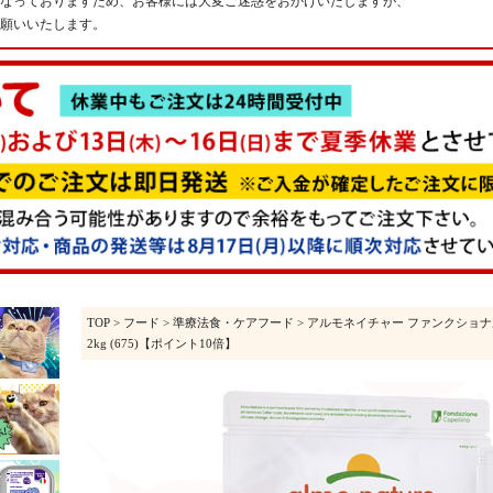
なっておりますため、お客様には大変ご迷惑をおかけいたしますが、
願いいたします。
TOP
>
フード
>
準療法食・ケアフード
> アルモネイチャー ファンクショ
2kg (675)【ポイント10倍】