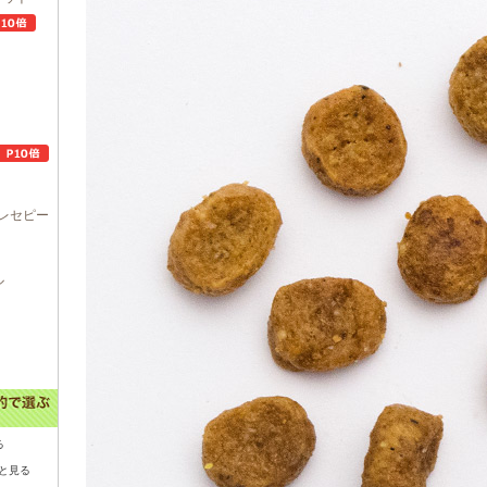
レセピー
ル
る
と見る