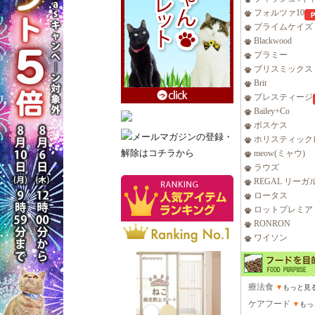
フォルツァ10
プライムケイズ
Blackwood
プラミー
ブリスミックス
Brit
プレスティージ
Bailey+Co
ボスケス
ホリスティック
meow(ミャウ)
ラウズ
REGAL リーガ
ロータス
ロットプレミア
RONRON
ワイソン
療法食
▼
もっと見
ケアフード
▼
もっ