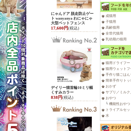
にゃんドア 脱走防止ゲー
成猫用
ト wanyanya わにゃにゃ
子猫用
大型ペットフェンス
高齢猫用
17,600円
(税込)
全世代猫用
乳幼期の猫用
猫用ドライフー
猫用ウェットフ
手作り猫ごはん
簡単手作りトッ
おかず
デイリー猫首輪10ミリ幅
くすみカラー
サプリ／ミルク
838円
(税込)
おやつ
└
機能性おやつ
トライアルセッ
水