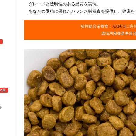
グレードと透明性のある品質を実現。
あなたの愛猫に優れたバランス栄養食を提供し、健康を
猫用総合栄養食：
AAFCO
に適
成猫用栄養基準適
ュ
ド