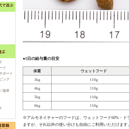
●1日の給与量の目安
ド
ード
体重
ウェットフード
サポート
ピング
3kg
110g
4kg
110g
／猫草
5kg
110g
6kg
110g
ト
※アルモネイチャーのフードは、ウェットフード60%・ド
ますが、それ以外の使い分けも自由にご利用いただけます