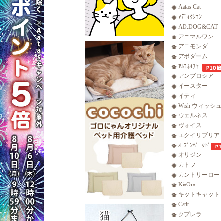
Aatas Cat
ｱﾃﾞｨｸｼｮﾝ
AD.DOG&CAT
アニマルワン
アニモンダ
アボダーム
ｱﾙﾓﾈｲﾁｬｰ
アンブロシア
イースター
イティ
Wish ウィッシ
ウェルネス
ヴォイス
エクイリブリア
ｵｰﾌﾞﾝﾍﾞｰｸﾄﾞ
オリジン
カトフ
カントリーロー
KiaOra
キットキャット
Catit
クプレラ