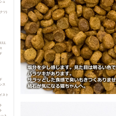
シュ
ダクツ)
FULL
ス
ド
ド
ンス
イスト
ト
ト
ャット