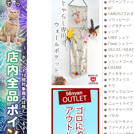
グリーンフィッ
go!
C&R(SGJプロ
ジウィピーク
シグネチャー7
シシア
CHEF シェフ
Cherie シェリー
SILCAT／SILK
セレクトバラン
ソリッドゴール
CHARM
ティキキャット
テラフェリス
ナウ
ナチュラルコー
ナチュラルバラ
ニュートライプ
ネイチャーズテ
バセル
ハッピーキャッ
ファーストメイ
フィッシュ4キ