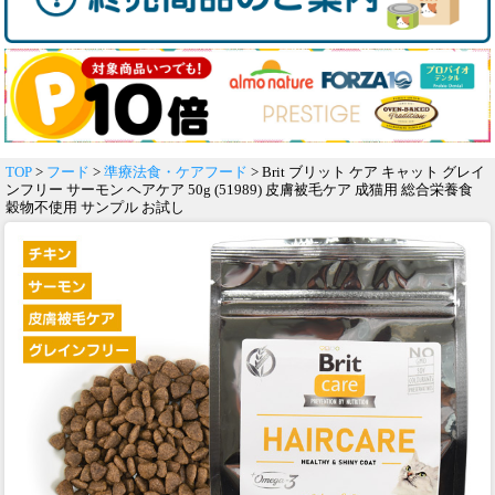
TOP
>
フード
>
準療法食・ケアフード
> Brit ブリット ケア キャット グレイ
ンフリー サーモン ヘアケア 50g (51989) 皮膚被毛ケア 成猫用 総合栄養食
穀物不使用 サンプル お試し