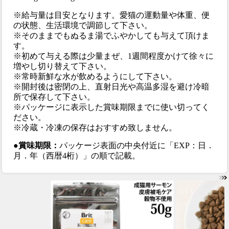
※給与量は目安となります。愛猫の運動量や体重、便
の状態、生活環境で調節して下さい。
※そのままでもぬるま湯でふやかしても与えて頂けま
す。
※初めて与える際は少量まぜ、1週間程度かけて徐々に
増やし切り替えて下さい。
※常時新鮮な水が飲めるようにして下さい。
※開封後は密閉の上、直射日光や高温多湿を避け冷暗
所で保存して下さい。
※パッケージに表示した賞味期限までに使い切ってく
ださい。
※冷蔵・冷凍の保存はおすすめ致しません。
●賞味期限：
パッケージ表面の中央付近に「EXP：日．
月．年（西暦4桁）」の順で記載。