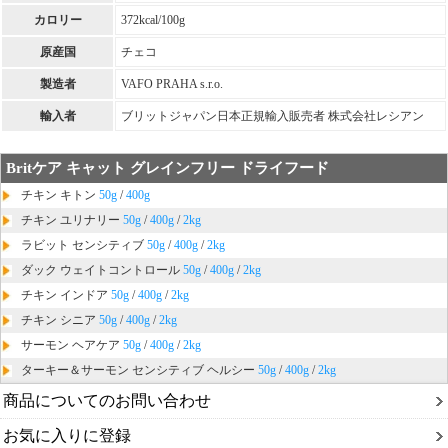
カロリー
372kcal/100g
原産国
チェコ
製造者
VAFO PRAHA s.r.o.
輸入者
ブリットジャパン日本正規輸入販売者 株式会社レシアン
Britケア キャット グレインフリー ドライフード
チキン キトン
50g
/
400g
チキン ユリナリー
50g
/
400g
/
2kg
ラビット センシティブ
50g
/
400g
/
2kg
ダック ウェイトコントロール
50g
/
400g
/
2kg
チキン インドア
50g
/
400g
/
2kg
チキン シニア
50g
/
400g
/
2kg
サーモン ヘアケア
50g
/
400g
/
2kg
ターキー＆サーモン センシティブ ヘルシー
50g
/
400g
/
2kg
商品についてのお問い合わせ
お気に入りに登録