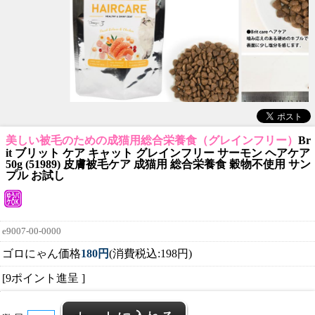
美しい被毛のための成猫用総合栄養食（グレインフリー）
Br
it ブリット ケア キャット グレインフリー サーモン ヘアケア
50g (51989) 皮膚被毛ケア 成猫用 総合栄養食 穀物不使用 サン
プル お試し
e9007-00-0000
ゴロにゃん価格
180円
(消費税込:198円)
[9ポイント進呈 ]