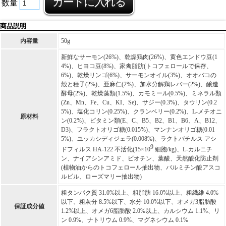
数量
商品説明
内容量
50g
新鮮なサーモン(26%)、乾燥鶏肉(26%)、黄色エンドウ豆(1
4%)、ヒヨコ豆(8%)、家禽脂肪(トコフェロールで保存、
6%)、乾燥リンゴ(6%)、サーモンオイル(3%)、オオバコの
殻と種子(2%)、亜麻仁(2%)、加水分解鶏レバー(2%)、醸造
酵母(2%)、乾燥藻類(1.5%)、カモミール(0.5%)、ミネラル類
(Zn、Mn、Fe、Cu、KI、Se)、サジー(0.3%)、タウリン(0.2
5%)、塩化コリン(0.25%)、クランベリー(0.2%)、L-メチオニ
原材料
ン(0.2%)、ビタミン類(E、C、B5、B2、B1、B6、A、B12、
D3)、フラクトオリゴ糖(0.015%)、マンナンオリゴ糖(0.01
5%)、ユッカシディジェラ(0.008%)、ラクトバチルス アシ
9
ドフィルス HA-122 不活化(15×10
細胞/kg)、L-カルニチ
ン、ナイアシンアミド、ビオチン、葉酸、天然酸化防止剤
(植物油からのトコフェロール抽出物、パルミチン酸アスコ
ルビル、ローズマリー抽出物)
粗タンパク質 31.0%以上、粗脂肪 16.0%以上、粗繊維 4.0%
以下、粗灰分 8.5%以下、水分 10.0%以下、オメガ3脂肪酸
保証成分値
1.2%以上、オメガ6脂肪酸 2.0%以上、カルシウム 1.1%、リ
ン 0.9%、ナトリウム 0.9%、マグネシウム 0.1%