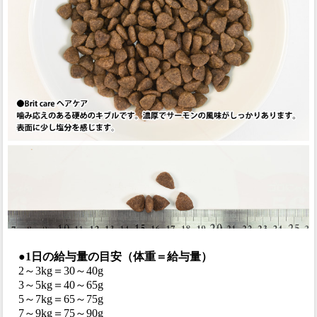
●1日の給与量の目安（体重＝給与量）
2～3kg＝30～40g
3～5kg＝40～65g
5～7kg＝65～75g
7～9kg＝75～90g