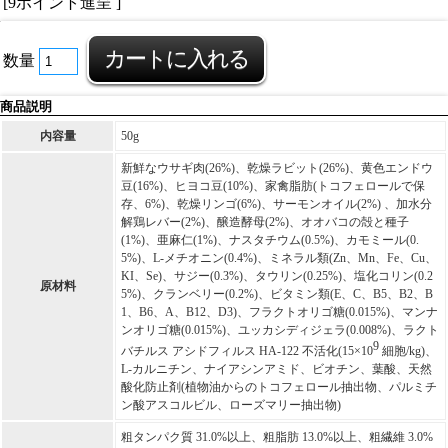
[9ポイント進呈 ]
数量
商品説明
内容量
50g
新鮮なウサギ肉(26%)、乾燥ラビット(26%)、黄色エンドウ
豆(16%)、ヒヨコ豆(10%)、家禽脂肪(トコフェロールで保
存、6%)、乾燥リンゴ(6%)、サーモンオイル(2%) 、加水分
解鶏レバー(2%)、醸造酵母(2%)、オオバコの殻と種子
(1%)、亜麻仁(1%)、ナスタチウム(0.5%)、カモミール(0.
5%)、L-メチオニン(0.4%)、ミネラル類(Zn、Mn、Fe、Cu、
KI、Se)、サジー(0.3%)、タウリン(0.25%)、塩化コリン(0.2
原材料
5%)、クランベリー(0.2%)、ビタミン類(E、C、B5、B2、B
1、B6、A、B12、D3)、フラクトオリゴ糖(0.015%)、マンナ
ンオリゴ糖(0.015%)、ユッカシディジェラ(0.008%)、ラクト
9
バチルス アシドフィルス HA-122 不活化(15×10
細胞/kg)、
L-カルニチン、ナイアシンアミド、ビオチン、葉酸、天然
酸化防止剤(植物油からのトコフェロール抽出物、パルミチ
ン酸アスコルビル、ローズマリー抽出物)
粗タンパク質 31.0%以上、粗脂肪 13.0%以上、粗繊維 3.0%