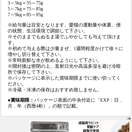
3～5kg＝55～75g
5～7kg＝75～85g
7～9kg＝85～95g
※給与量は目安となります。愛猫の運動量や体重、便
の状態、生活環境で調節して下さい。
※そのままでもぬるま湯でふやかしても与えて頂けま
す。
※初めて与える際は少量まぜ、1週間程度かけて徐々に
増やし切り替えて下さい。
※常時新鮮な水が飲めるようにして下さい。
※開封後は密閉の上、直射日光や高温多湿を避け冷暗
所で保存して下さい。
※パッケージに表示した賞味期限までに使い切ってく
ださい。
※冷蔵・冷凍の保存はおすすめ致しません。
●賞味期限：
パッケージ表面の中央付近に「EXP：日．
月．年（西暦4桁）」の順で記載。