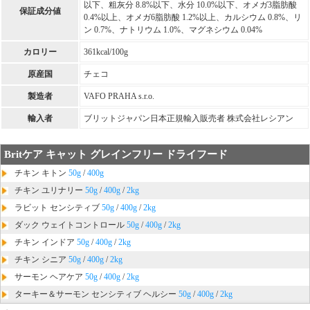
以下、粗灰分 8.8%以下、水分 10.0%以下、オメガ3脂肪酸
保証成分値
0.4%以上、オメガ6脂肪酸 1.2%以上、カルシウム 0.8%、リ
ン 0.7%、ナトリウム 1.0%、マグネシウム 0.04%
カロリー
361kcal/100g
原産国
チェコ
製造者
VAFO PRAHA s.r.o.
輸入者
ブリットジャパン日本正規輸入販売者 株式会社レシアン
Britケア キャット グレインフリー ドライフード
チキン キトン
50g
/
400g
チキン ユリナリー
50g
/
400g
/
2kg
ラビット センシティブ
50g
/
400g
/
2kg
ダック ウェイトコントロール
50g
/
400g
/
2kg
チキン インドア
50g
/
400g
/
2kg
チキン シニア
50g
/
400g
/
2kg
サーモン ヘアケア
50g
/
400g
/
2kg
ターキー＆サーモン センシティブ ヘルシー
50g
/
400g
/
2kg