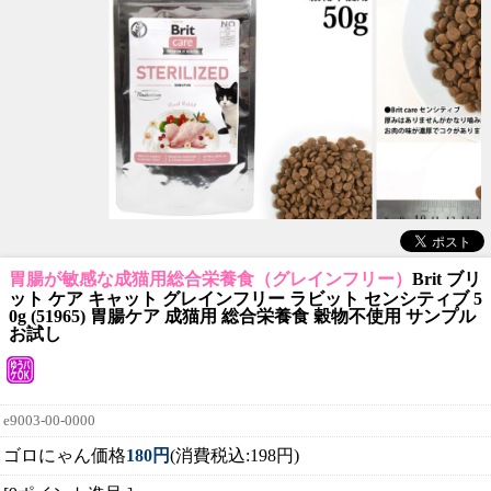
胃腸が敏感な成猫用総合栄養食（グレインフリー）
Brit ブリ
ット ケア キャット グレインフリー ラビット センシティブ 5
0g (51965) 胃腸ケア 成猫用 総合栄養食 穀物不使用 サンプル
お試し
e9003-00-0000
ゴロにゃん価格
180円
(消費税込:198円)