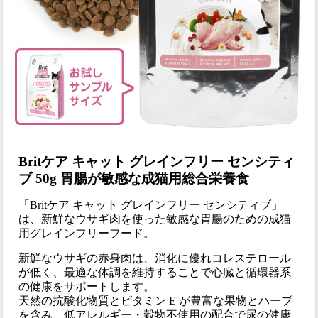
Britケア キャット グレインフリー センシティ
ブ 50g 胃腸が敏感な成猫用総合栄養食
「Britケア キャット グレインフリー センシティブ」
は、新鮮なウサギ肉を使った敏感な胃腸のための成猫
用グレインフリーフード。
新鮮なウサギの赤身肉は、消化に優れコレステロール
が低く、最適な体調を維持することで心臓と循環器系
の健康をサポートします。
天然の抗酸化物質とビタミン E が豊富な果物とハーブ
を含み、低アレルギー・穀物不使用の配合で尿の健康