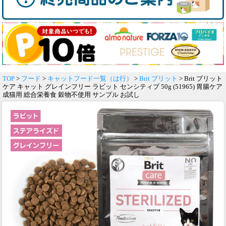
TOP
>
フード
>
キャットフード一覧（は行）
>
Brit ブリット
> Brit ブリット
ケア キャット グレインフリー ラビット センシティブ 50g (51965) 胃腸ケア
成猫用 総合栄養食 穀物不使用 サンプル お試し