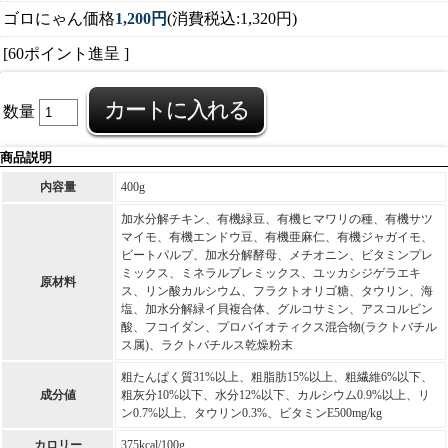
ゴロにゃん価格
1,200円
(消費税込:1,320円)
[60ポイント進呈 ]
数量
商品説明
内容量
400g
加水分解チキン、有機緑豆、有機ヒマワリの種、有機サツ
マイモ、有機エンドウ豆、有機亜麻仁、有機ジャガイモ、
ビートパルプ、加水分解酵母、メチオニン、ビタミンプレ
ミックス、ミネラルプレミックス、ユッカシジゲラエキ
原材料
ス、リン酸カルシウム、フラクトオリゴ糖、タウリン、海
塩、加水分解緑イ貝複合体、グルコサミン、アスコルビン
酸、フコイダン、プロバイオティクス混合物(ラクトバチル
ス属)、ラクトバチルス乾燥粉末
粗たんぱく質31%以上、粗脂肪15%以上、粗繊維6%以下、
成分値
粗灰分10%以下、水分12%以下、カルシウム0.9%以上、リ
ン0.7%以上、タウリン0.3%、ビタミンE500mg/kg
カロリー
375kcal/100g