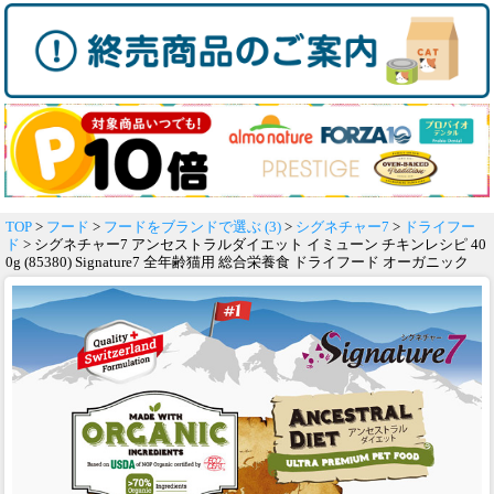
TOP
>
フード
>
フードをブランドで選ぶ (3)
>
シグネチャー7
>
ドライフー
ド
> シグネチャー7 アンセストラルダイエット イミューン チキンレシピ 40
0g (85380) Signature7 全年齢猫用 総合栄養食 ドライフード オーガニック