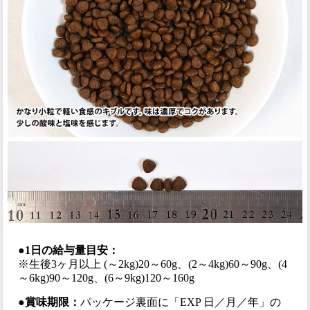
●1日の給与量目安：
※生後3ヶ月以上 (～2kg)20～60g、(2～4kg)60～90g、(4
～6kg)90～120g、(6～9kg)120～160g
●賞味期限：
パッケージ裏面に「EXP 日／月／年」の