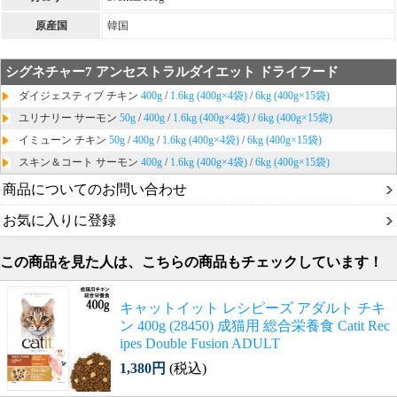
原産国
韓国
シグネチャー7 アンセストラルダイエット ドライフード
ダイジェスティブ チキン
400g
/
1.6kg (400g×4袋)
/
6kg (400g×15袋)
ユリナリー サーモン
50g
/
400g
/
1.6kg (400g×4袋)
/
6kg (400g×15袋)
イミューン チキン
50g
/
400g
/
1.6kg (400g×4袋)
/
6kg (400g×15袋)
スキン＆コート サーモン
400g
/
1.6kg (400g×4袋)
/
6kg (400g×15袋)
商品についてのお問い合わせ
お気に入りに登録
この商品を見た人は、こちらの商品もチェックしています！
キャットイット レシピーズ アダルト チキ
ン 400g (28450) 成猫用 総合栄養食 Catit Rec
ipes Double Fusion ADULT
1,380円
(税込)