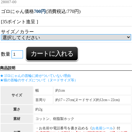
28007-00
ゴロにゃん価格
700円
(消費税込:770円)
[35ポイント進呈 ]
サイズ／カラー
数量
商品説明
★ゴロにゃんの首輪に鈴がついていない理由
★猫の首輪のサイズについて（ヌードサイズ等）
幅
約1cm
サイズ
首周り
約17～27cm(ヌードサイズ約12cm～22cm)
重さ
約2g
素材
コットン、樹脂製ホック
・お名前や電話番号を書き込める《
お名前シール
》付