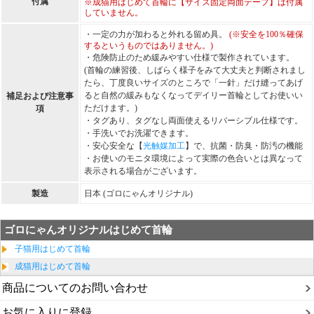
付属
※成猫用はじめて首輪に【サイズ固定両面テープ】は付属
していません。
・一定の力が加わると外れる留め具。
(※安全を100％確保
するというものではありません。)
・危険防止のため緩みやすい仕様で製作されています。
(首輪の練習後、しばらく様子をみて大丈夫と判断されまし
たら、丁度良いサイズのところで「一針」だけ縫ってあげ
ると自然の緩みもなくなってデイリー首輪としてお使いい
補足および注意事
ただけます。)
項
・タグあり、タグなし両面使えるリバーシブル仕様です。
・手洗いでお洗濯できます。
・安心安全な【
光触媒加工
】で、抗菌・防臭・防汚の機能
・お使いのモニタ環境によって実際の色合いとは異なって
表示される場合がございます。
製造
日本 (ゴロにゃんオリジナル)
ゴロにゃんオリジナルはじめて首輪
子猫用はじめて首輪
成猫用はじめて首輪
商品についてのお問い合わせ
お気に入りに登録