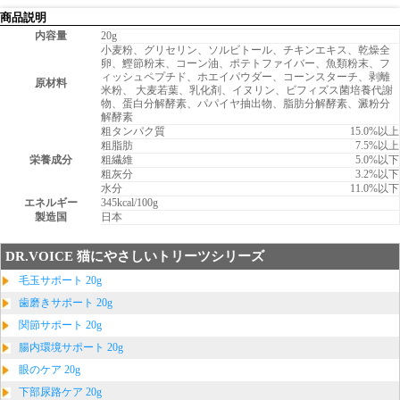
商品説明
内容量
20g
小麦粉、グリセリン、ソルビトール、チキンエキス、乾燥全
卵、鰹節粉末、コーン油、ポテトファイバー、魚類粉末、フ
ィッシュペプチド、ホエイパウダー、コーンスターチ、剥離
原材料
米粉、 大麦若葉、乳化剤、イヌリン、ビフィズス菌培養代謝
物、蛋白分解酵素、パパイヤ抽出物、脂肪分解酵素、澱粉分
解酵素
粗タンパク質
15.0%以上
粗脂肪
7.5%以上
栄養成分
粗繊維
5.0%以下
粗灰分
3.2%以下
水分
11.0%以下
エネルギー
345kcal/100g
製造国
日本
DR.VOICE 猫にやさしいトリーツシリーズ
毛玉サポート 20g
歯磨きサポート 20g
関節サポート 20g
腸内環境サポート 20g
眼のケア 20g
下部尿路ケア 20g