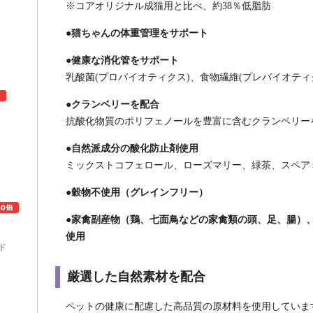
※コアオリジナル成猫用と比べ、約38％低脂肪
●猫ちゃんの体重管理をサポート
●健康な消化管をサポート
乳酸菌(プロバイオティクス)、食物繊維(プレバイオティ
●クランベリーを配合
抗酸化物質のポリフェノールを豊富に含むクランベリー
●自然派成分の酸化防止剤使用
ュ
ミックストコフェロール、ローズマリー、緑茶、スペア
●穀物不使用（グレインフリー）
●家禽副産物（鶏、七面鳥などの家禽類の頭、足、腸）
使用
ド
厳選した自然素材を配合
ペットの健康に配慮した高品質の原材料を使用していま