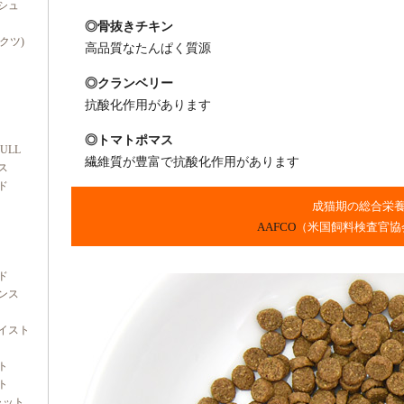
シュ
◎骨抜きチキン
ダクツ)
高品質なたんぱく質源
◎クランベリー
抗酸化作用があります
◎トマトポマス
FULL
繊維質が豊富で抗酸化作用があります
ス
ド
成猫期の総合栄
AAFCO
（米国飼料検査官協
ド
ンス
イスト
ト
ト
ャット