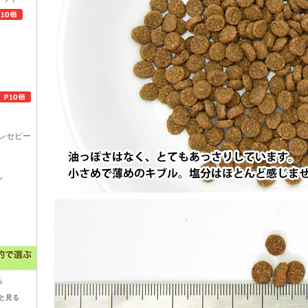
レセピー
ル
る
と見る