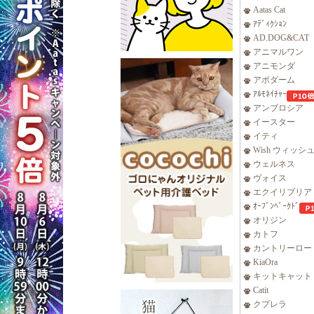
Aatas Cat
ｱﾃﾞｨｸｼｮﾝ
AD.DOG&CAT
アニマルワン
アニモンダ
アボダーム
ｱﾙﾓﾈｲﾁｬｰ
アンブロシア
イースター
イティ
Wish ウィッシ
ウェルネス
ヴォイス
エクイリブリア
ｵｰﾌﾞﾝﾍﾞｰｸﾄﾞ
オリジン
カトフ
カントリーロー
KiaOra
キットキャット
Catit
クプレラ