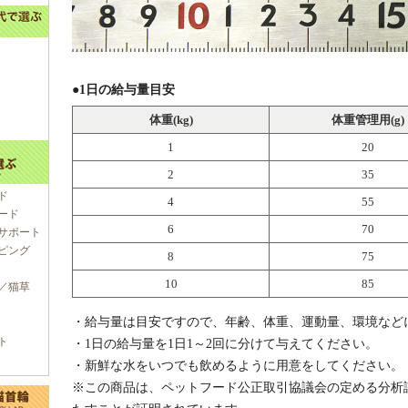
●1日の給与量目安
体重(kg)
体重管理用(g)
1
20
2
35
ド
4
55
ード
6
70
サポート
ピング
8
75
10
85
／猫草
・給与量は目安ですので、年齢、体重、運動量、環境など
ト
・1日の給与量を1日1～2回に分けて与えてください。
・新鮮な水をいつでも飲めるように用意をしてください。
※この商品は、ペットフード公正取引協議会の定める分析