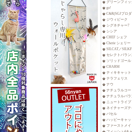
グリーンフィッ
go!
C&R(SGJプロ
ジウィピーク
シグネチャー7
シシア
CHEF シェフ
Cherie シェリー
SILCAT／SILK
セレクトバラン
ソリッドゴール
CHARM
ティキキャット
テラフェリス
ナウ
ナチュラルコー
ナチュラルバラ
ニュートライプ
ネイチャーズテ
バセル
ハッピーキャッ
ファーストメイ
フィッシュ4キ