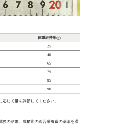
体重維持用(g)
25
40
65
75
85
90
に応じて量を調節してください。
試験の結果、成猫期の総合栄養食の基準を満