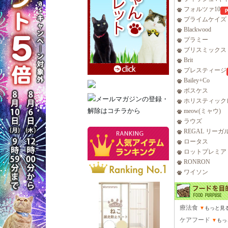
フォルツァ10
プライムケイズ
Blackwood
プラミー
ブリスミックス
Brit
プレスティージ
Bailey+Co
ボスケス
ホリスティック
meow(ミャウ)
ラウズ
REGAL リーガ
ロータス
ロットプレミア
RONRON
ワイソン
療法食
▼
もっと見
ケアフード
▼
もっ