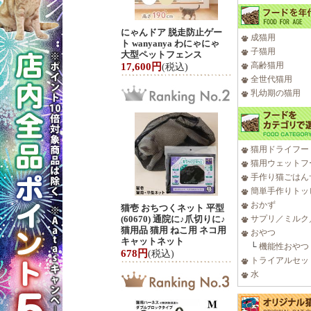
にゃんドア 脱走防止ゲー
成猫用
ト wanyanya わにゃにゃ
子猫用
大型ペットフェンス
高齢猫用
17,600円
(税込)
全世代猫用
乳幼期の猫用
猫用ドライフー
猫用ウェットフ
手作り猫ごはん
簡単手作りトッ
おかず
猫壱 おちつくネット 平型
(60670) 通院に♪爪切りに♪
サプリ／ミルク
猫用品 猫用 ねこ用 ネコ用
おやつ
キャットネット
└
機能性おやつ
678円
(税込)
トライアルセッ
水