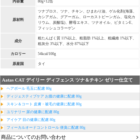
内容量
80g×12缶
ツナブロス、ツナ、チキン、ひまわり油、ゲル化剤(海藻、
カシアガム、グアーガム、ローカストビーンガム、塩化カ
原材料
リウム、炭酸塩)、酵母エキス、ツナオイル、ビタミンE、
フィッシュコラーゲン
粗たんぱく質 11%以上、粗脂肪 1%以上、粗繊維 1%以下、
成分
粗灰分 3%以下、水分 87%以下
カロリー
54kcal/100g
原産国
タイ
Aatas CAT デイリー ディフェンス ツナ＆チキン ゼリー仕立て
ヘアボール 毛玉に配慮 80g
ディジェスティブケア お腹の健康に配慮 80g
スキン＆コート 皮膚・被毛の健康に配慮 80g
ユリナリー 尿の健康に配慮 80g
アイケア 目の健康に配慮 80g
フィーカルオードコントロール 便臭に配慮 80g
商品についてのお問い合わせ