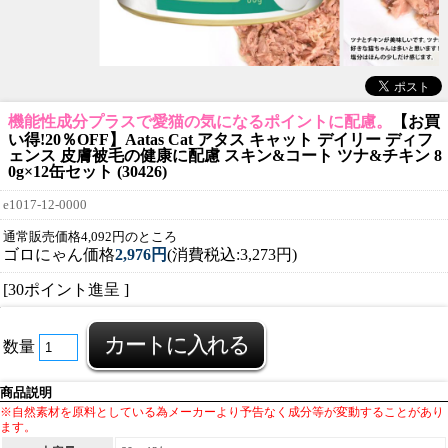
機能性成分プラスで愛猫の気になるポイントに配慮。
【お買
い得!20％OFF】Aatas Cat アタス キャット デイリー ディフ
ェンス 皮膚被毛の健康に配慮 スキン&コート ツナ&チキン 8
0g×12缶セット (30426)
e1017-12-0000
通常販売価格4,092円のところ
ゴロにゃん価格
2,976円
(消費税込:3,273円)
[30ポイント進呈 ]
数量
商品説明
※自然素材を原料としている為メーカーより予告なく成分等が変動することがあり
ます。