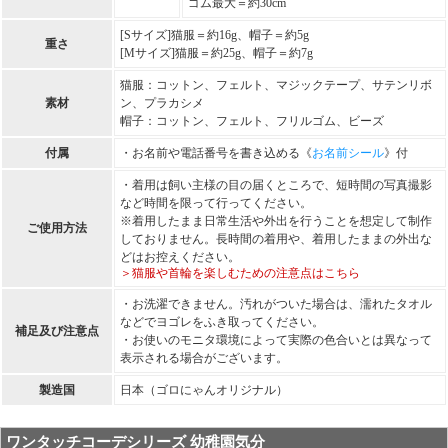
ゴム最大＝約30cm
[Sサイズ]猫服＝約16g、帽子＝約5g
重さ
[Mサイズ]猫服＝約25g、帽子＝約7g
猫服：コットン、フェルト、マジックテープ、サテンリボ
素材
ン、プラカシメ
帽子：コットン、フェルト、フリルゴム、ビーズ
付属
・お名前や電話番号を書き込める《
お名前シール
》付
・着用は飼い主様の目の届くところで、短時間の写真撮影
など時間を限って行ってください。
※着用したまま日常生活や外出を行うことを想定して制作
ご使用方法
しておりません。長時間の着用や、着用したままの外出な
どはお控えください。
＞猫服や首輪を楽しむための注意点はこちら
・お洗濯できません。汚れがついた場合は、濡れたタオル
などでヨゴレをふき取ってください。
補足及び注意点
・お使いのモニタ環境によって実際の色合いとは異なって
表示される場合がございます。
製造国
日本（ゴロにゃんオリジナル）
ワンタッチコーデシリーズ 幼稚園気分