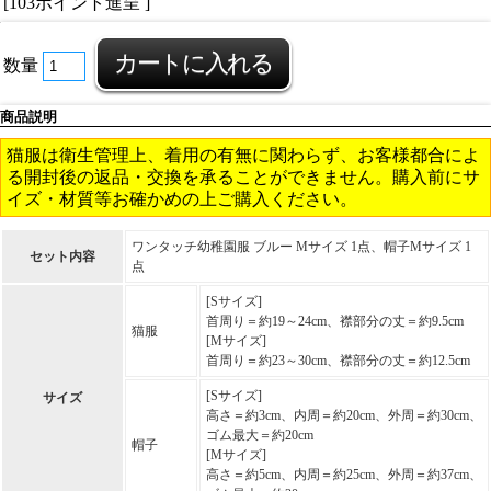
[103ポイント進呈 ]
数量
商品説明
猫服は衛生管理上、着用の有無に関わらず、お客様都合によ
る開封後の返品・交換を承ることができません。購入前にサ
イズ・材質等お確かめの上ご購入ください。
ワンタッチ幼稚園服 ブルー Mサイズ 1点、帽子Mサイズ 1
セット内容
点
[Sサイズ]
首周り＝約19～24cm、襟部分の丈＝約9.5cm
猫服
[Mサイズ]
首周り＝約23～30cm、襟部分の丈＝約12.5cm
[Sサイズ]
サイズ
高さ＝約3cm、内周＝約20cm、外周＝約30cm、
ゴム最大＝約20cm
帽子
[Mサイズ]
高さ＝約5cm、内周＝約25cm、外周＝約37cm、