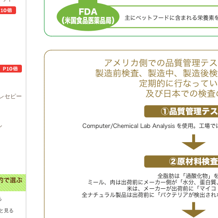
レセピー
ル
る
と見る