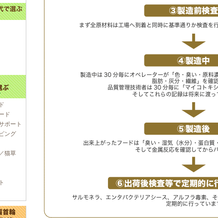
ド
ード
サポート
ピング
／猫草
ト