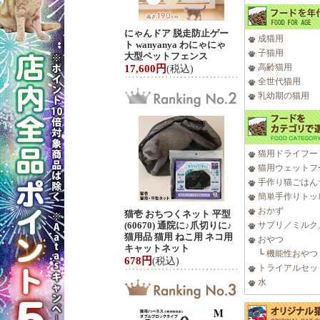
にゃんドア 脱走防止ゲー
成猫用
ト wanyanya わにゃにゃ
子猫用
大型ペットフェンス
高齢猫用
17,600円
(税込)
全世代猫用
乳幼期の猫用
猫用ドライフー
猫用ウェットフ
手作り猫ごはん
簡単手作りトッ
おかず
猫壱 おちつくネット 平型
(60670) 通院に♪爪切りに♪
サプリ／ミルク
猫用品 猫用 ねこ用 ネコ用
おやつ
キャットネット
└
機能性おやつ
678円
(税込)
トライアルセッ
水