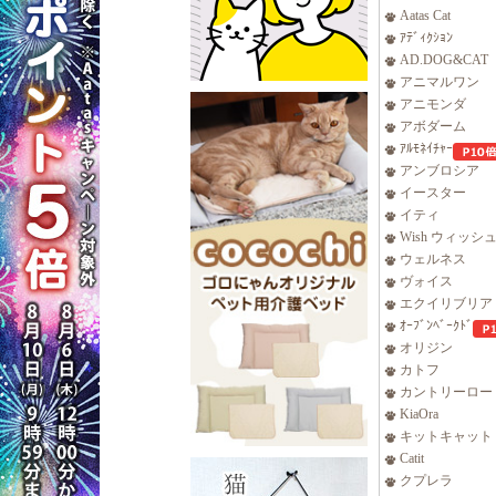
Aatas Cat
ｱﾃﾞｨｸｼｮﾝ
AD.DOG&CAT
アニマルワン
アニモンダ
アボダーム
ｱﾙﾓﾈｲﾁｬｰ
アンブロシア
イースター
イティ
Wish ウィッシ
ウェルネス
ヴォイス
エクイリブリア
ｵｰﾌﾞﾝﾍﾞｰｸﾄﾞ
オリジン
カトフ
カントリーロー
KiaOra
キットキャット
Catit
クプレラ