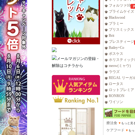
フォルツァ10
プライムケイズ
Blackwood
プラミー
ブリスミックス
Brit
プレスティージ
Bailey+Co
ボスケス
ホリスティック
meow(ミャウ)
ラウズ
REGAL リーガ
ロータス
ロットプレミア
RONRON
ワイソン
療法食
▼
もっと見
ケアフード
▼
もっ