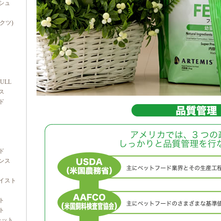
シュ
ダクツ)
FULL
ス
ド
ド
ンス
イスト
ト
ト
ャット