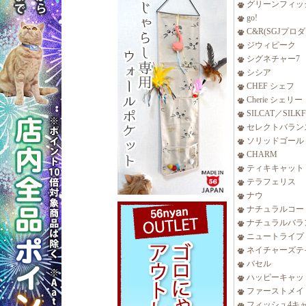
グリーンフィッ
go!
C&R(SGJプロ
ジウィピーク
シグネチャー7
シシア
CHEF シェフ
Cherie シェリー
SILCAT／SILK
セレクトバラン
ソリッドゴール
CHARM
ティキキャット
テラフェリス
ナウ
ナチュラルコー
ナチュラルバラ
ニュートライプ
ネイチャーズテ
バセル
ハッピーキャッ
ファーストメイ
フィッシュ4キ