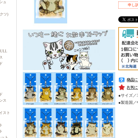
シュ
申し
ダクツ)
FULL
ス
ド
ド
●サイズ／3.
ンス
●製造国／
イスト
ト
ト
ャット