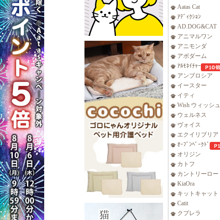
Aatas Cat
ｱﾃﾞｨｸｼｮﾝ
AD.DOG&CAT
アニマルワン
アニモンダ
アボダーム
ｱﾙﾓﾈｲﾁｬｰ
アンブロシア
イースター
イティ
Wish ウィッシ
ウェルネス
ヴォイス
エクイリブリア
ｵｰﾌﾞﾝﾍﾞｰｸﾄﾞ
オリジン
カトフ
カントリーロー
KiaOra
キットキャット
Catit
クプレラ