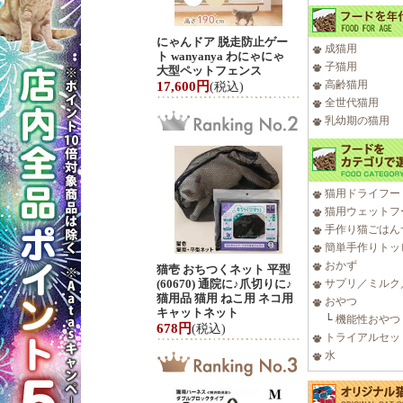
にゃんドア 脱走防止ゲー
成猫用
ト wanyanya わにゃにゃ
子猫用
大型ペットフェンス
高齢猫用
17,600円
(税込)
全世代猫用
乳幼期の猫用
猫用ドライフー
猫用ウェットフ
手作り猫ごはん
簡単手作りトッ
おかず
猫壱 おちつくネット 平型
(60670) 通院に♪爪切りに♪
サプリ／ミルク
猫用品 猫用 ねこ用 ネコ用
おやつ
キャットネット
└
機能性おやつ
678円
(税込)
トライアルセッ
水