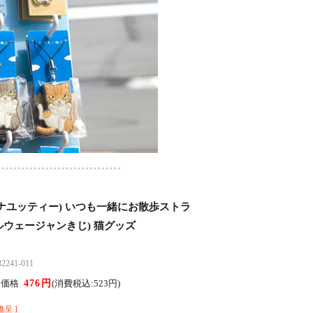
ty(ナユッティー) いつも一緒にお散歩ストラ
ノルウェージャンきじ) 猫グッズ
41-011
476円
ん価格
(消費税込:523円)
進呈 ]