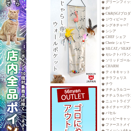
グリーンフィッ
go!
C&R(SGJプロ
ジウィピーク
シグネチャー7
シシア
CHEF シェフ
Cherie シェリー
SILCAT／SILK
セレクトバラン
ソリッドゴール
CHARM
ティキキャット
テラフェリス
ナウ
ナチュラルコー
ナチュラルバラ
ニュートライプ
ネイチャーズテ
バセル
ハッピーキャッ
ファーストメイ
フィッシュ4キ