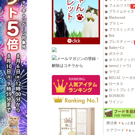
フォルツァ10
プライムケイズ
Blackwood
プラミー
ブリスミックス
Brit
プレスティージ
Bailey+Co
ボスケス
ホリスティック
meow(ミャウ)
ラウズ
REGAL リーガ
ロータス
ロットプレミア
RONRON
ワイソン
療法食
▼
もっと見
ケアフード
▼
もっ