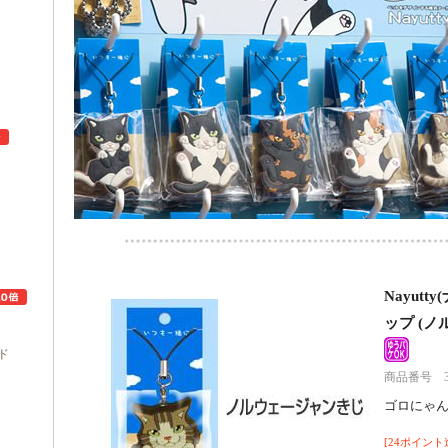
ュ
Nayut
ップ (
ド
商品番号 322
ゴロにゃ
[24ポイント