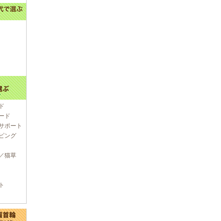
ド
ード
サポート
ピング
／猫草
ト