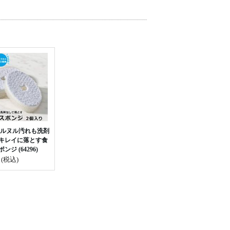
ヌルヌル汚れも洗剤
キレイに落とす食
ンジ (64296)
円
(税込)