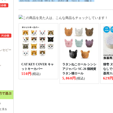
レセピー
CAT KEY COVER キャ
ラタンねこロール シンシ
猫壱 
ル
ットキーカバー
アジャパン SC-26 猫雑貨
なしで
550円
ラタン猫ロール
器用スポ
(税込)
5,060円
629
(税込)
る
と見る