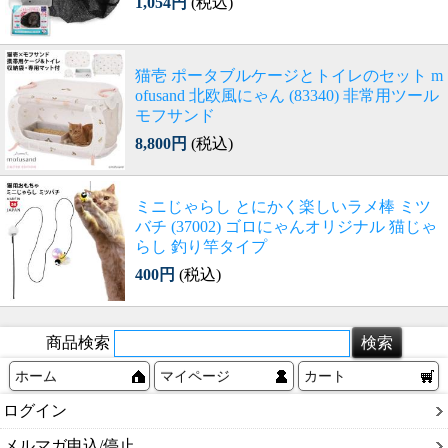
1,054円
(税込)
猫壱 ポータブルケージとトイレのセット m
ofusand 北欧風にゃん (83340) 非常用ツール
モフサンド
8,800円
(税込)
ミニじゃらし とにかく楽しいラメ棒 ミツ
バチ (37002) ゴロにゃんオリジナル 猫じゃ
らし 釣り竿タイプ
400円
(税込)
商品検索
ホーム
マイページ
カート
ログイン
メルマガ申込/停止