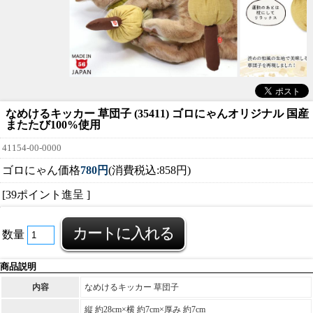
なめけるキッカー 草団子 (35411) ゴロにゃんオリジナル 国産
またたび100%使用
41154-00-0000
ゴロにゃん価格
780円
(消費税込:858円)
[39ポイント進呈 ]
数量
商品説明
内容
なめけるキッカー 草団子
縦 約28cm×横 約7cm×厚み 約7cm