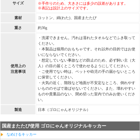
サイズ
※手作りのため、大きさには多少の誤差があります。
※表記は設計上のサイズです。
素材
コットン、綿(わた)、国産またたび
重さ
約36g
・洗濯できません。汚れは濡れたタオルなどでふき取って
ください。
・本製品は猫用のおもちゃです。それ以外の目的ではお使
いにならないでください。
・想定していない事故などの防止のため、必ず飼い主（大
使用上の
人）の目の届くところで使わせるようにしてください。
注意事項
・ご使用でない時は、ペットや幼児の手の届かないところ
に保管してください。
・火気の近く、階段など地面が不安定なところ、倒れやす
いもののそばで遊ばせないでください。また、壊れやすい
ものや貴重品のない、閉め切った室内でのみお使いくださ
い。
製造
日本（ゴロにゃんオリジナル）
国産またたび使用 ゴロにゃんオリジナルキッカー
なめけるキッカー