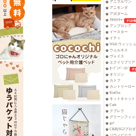
アニマルワン
アニモンダ
アボダーム
ｱﾙﾓﾈｲﾁｬｰ
アンブロシア
イースター
イティ
Wish ウィッシ
ウェルネス
ヴォイス
エクイリブリア
ｵｰﾌﾞﾝﾍﾞｰｸﾄﾞ
オリジン
カトフ
カントリーロー
KiaOra
キットキャット
Catit
クプレラ
グリーンフィッ
go!
C&R(SGJプロ
ジウィピーク