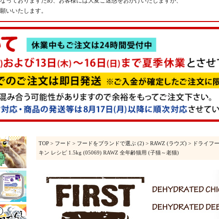
なっておりますため、お客様には大変ご迷惑をおかけいたしますが、
願いいたします。
TOP
>
フード
>
フードをブランドで選ぶ (2)
>
RAWZ (ラウズ)
>
ドライフ
キン レシピ 1.5kg (05069) RAWZ 全年齢猫用 (子猫～老猫)