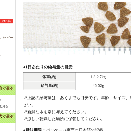
レセピー
ル
●1日あたりの給与量の目安
体重(約)
1.8-2.7kg
給与量(約)
45-52g
※上記の給与量は、あくまでも目安です。年齢、サイズ、
る
さい。
と見る
※新鮮な水を常に与えてください。
※涼しい乾燥した場所に保管してください。
●賞味期限：
パッケージ裏面に日本語で記載。