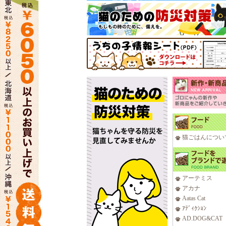
猫ごはんについ
アーテミス
アカナ
Aatas Cat
ｱﾃﾞｨｸｼｮﾝ
AD.DOG&CAT