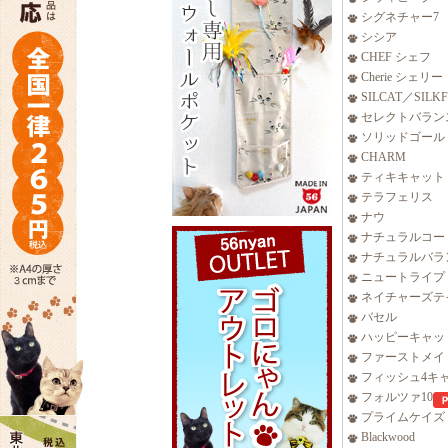
シグネチャー7
シシア
CHEF シェフ
Cherie シェリー
SILCAT／SILK
セレクトバラン
ソリッドゴール
CHARM
ティキキャット
テラフェリス
ナウ
ナチュラルコー
ナチュラルバラ
ニュートライプ
ネイチャーズテ
バセル
ハッピーキャッ
ファーストメイ
フィッシュ4キ
フォルツァ10
プライムケイズ
Blackwood