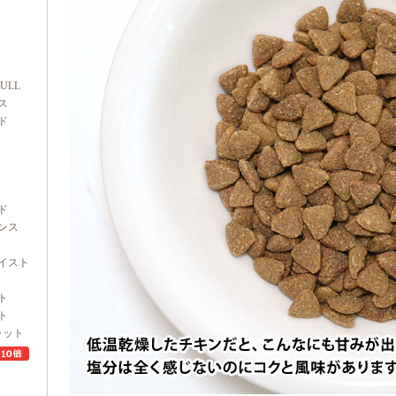
FULL
ス
ド
ド
ンス
イスト
ト
ト
ャット