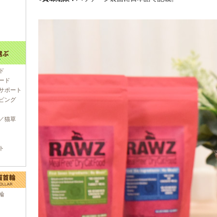
ド
ード
サポート
ピング
／猫草
ト
輪