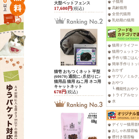
子猫用
大型ペットフェンス
高齢猫用
17,600円
(税込)
全世代猫用
乳幼期の猫用
猫用ドライフー
猫用ウェットフ
手作り猫ごはん
簡単手作りトッ
おかず
猫壱 おちつくネット 平型
(60670) 通院に♪爪切りに♪
サプリ／ミルク
猫用品 猫用 ねこ用 ネコ用
おやつ
キャットネット
└
機能性おやつ
678円
(税込)
トライアルセッ
水
デイリー猫用首
おしゃれ猫首輪
襟付き猫首輪