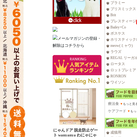
プラミー
ブリスミックス
Brit
プレスティージ
Bailey+Co
ボスケス
ホリスティック
meow(ミャウ)
ラウズ
REGAL リーガ
ロータス
ロットプレミア
RONRON
ワイソン
療法食
▼
もっと見
ケアフード
▼
もっ
にゃんドア 脱走防止ゲー
成猫用
ト wanyanya わにゃにゃ