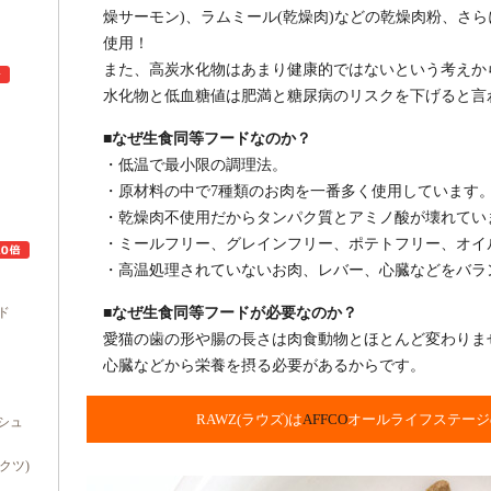
燥サーモン)、ラムミール(乾燥肉)などの乾燥肉粉、さら
使用！
また、高炭水化物はあまり健康的ではないという考えか
水化物と低血糖値は肥満と糖尿病のリスクを下げると言
■なぜ生食同等フードなのか？
ュ
・低温で最小限の調理法。
・原材料の中で7種類のお肉を一番多く使用しています
・乾燥肉不使用だからタンパク質とアミノ酸が壊れてい
・ミールフリー、グレインフリー、ポテトフリー、オイ
・高温処理されていないお肉、レバー、心臓などをバラ
ド
■なぜ生食同等フードが必要なのか？
愛猫の歯の形や腸の長さは肉食動物とほとんど変わりま
心臓などから栄養を摂る必要があるからです。
RAWZ(ラウズ)は
AFFCO
オールライフステージ
シュ
ダクツ)