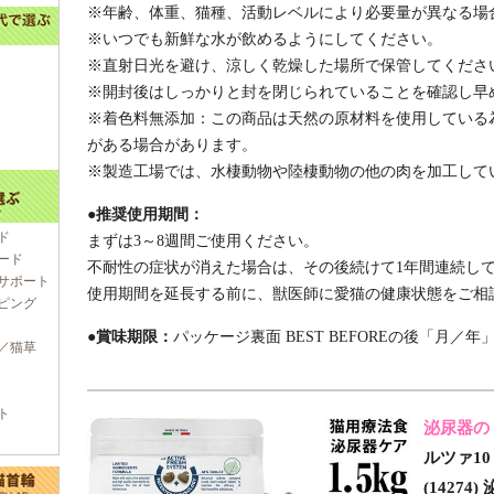
※年齢、体重、猫種、活動レベルにより必要量が異なる場
※いつでも新鮮な水が飲めるようにしてください。
※直射日光を避け、涼しく乾燥した場所で保管してくださ
※開封後はしっかりと封を閉じられていることを確認し早
※着色料無添加：この商品は天然の原材料を使用している
がある場合があります。
※製造工場では、水棲動物や陸棲動物の他の肉を加工して
●推奨使用期間：
ド
まずは3～8週間ご使用ください。
ード
不耐性の症状が消えた場合は、その後続けて1年間連続し
サポート
使用期間を延長する前に、獣医師に愛猫の健康状態をご相
ピング
●賞味期限：
パッケージ裏面 BEST BEFOREの後「月／年
／猫草
ト
泌尿器の
ルツァ10
(1427