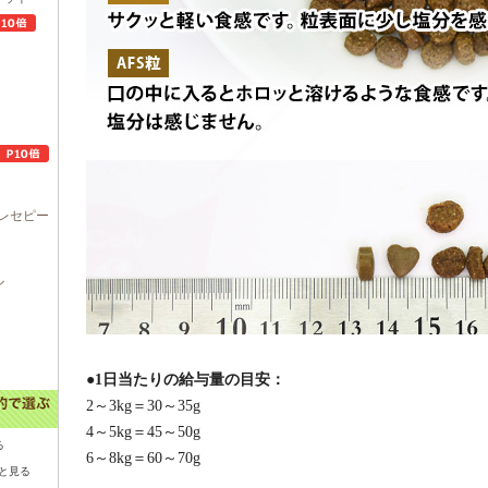
レセピー
ル
●1日当たりの給与量の目安：
2～3kg＝30～35g
4～5kg＝45～50g
る
6～8kg＝60～70g
と見る