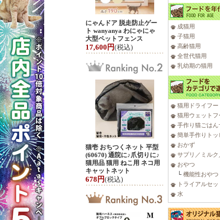
にゃんドア 脱走防止ゲー
成猫用
ト wanyanya わにゃにゃ
子猫用
大型ペットフェンス
高齢猫用
17,600円
(税込)
全世代猫用
乳幼期の猫用
猫用ドライフー
猫用ウェットフ
手作り猫ごはん
簡単手作りトッ
おかず
猫壱 おちつくネット 平型
(60670) 通院に♪爪切りに♪
サプリ／ミルク
猫用品 猫用 ねこ用 ネコ用
おやつ
キャットネット
└
機能性おやつ
678円
(税込)
トライアルセッ
水