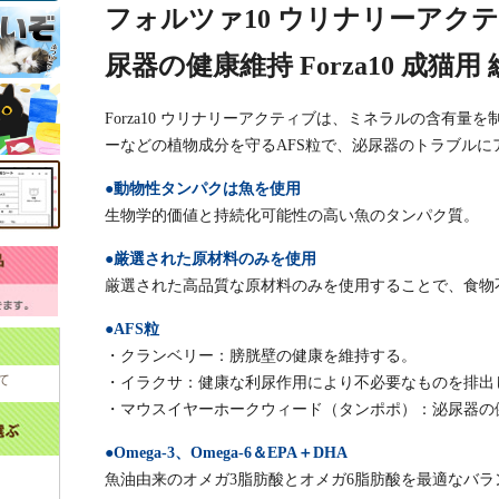
フォルツァ10 ウリナリーアクティブ
尿器の健康維持 Forza10 成猫
Forza10 ウリナリーアクティブは、ミネラルの含有
ーなどの植物成分を守るAFS粒で、泌尿器のトラブルに
●動物性タンパクは魚を使用
生物学的価値と持続化可能性の高い魚のタンパク質。
●厳選された原材料のみを使用
厳選された高品質な原材料のみを使用することで、食物
●AFS粒
・クランベリー：膀胱壁の健康を維持する。
て
・イラクサ：健康な利尿作用により不必要なものを排出
・マウスイヤーホークウィード（タンポポ）：泌尿器の
●Omega-3、Omega-6＆EPA＋DHA
魚油由来のオメガ3脂肪酸とオメガ6脂肪酸を最適なバ