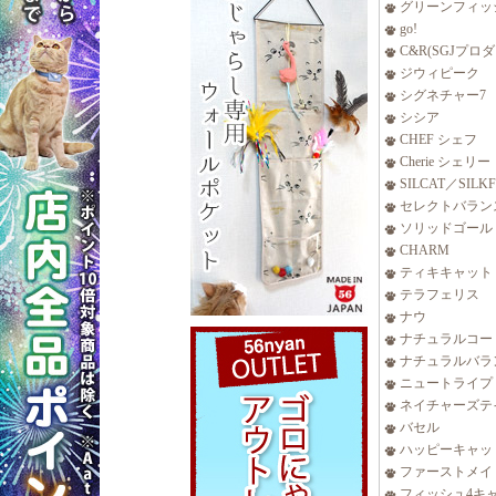
グリーンフィッ
go!
C&R(SGJプロ
ジウィピーク
シグネチャー7
シシア
CHEF シェフ
Cherie シェリー
SILCAT／SILK
セレクトバラン
ソリッドゴール
CHARM
ティキキャット
テラフェリス
ナウ
ナチュラルコー
ナチュラルバラ
ニュートライプ
ネイチャーズテ
バセル
ハッピーキャッ
ファーストメイ
フィッシュ4キ