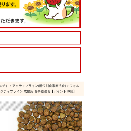
エチ）
>
アクティブライン(部位別食事療法食)
> フォル
維持 アクティブライン 成猫用 食事療法食【ポイント10倍】