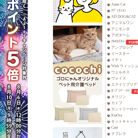
Aatas Cat
ｱﾃﾞｨｸｼｮﾝ
AD.DOG&CAT
アニマルワン
アニモンダ
アボダーム
ｱﾙﾓﾈｲﾁｬｰ
アンブロシア
イースター
イティ
Wish ウィッシ
ウェルネス
ヴォイス
エクイリブリア
ｵｰﾌﾞﾝﾍﾞｰｸﾄﾞ
オリジン
カトフ
カントリーロー
KiaOra
キットキャット
Catit
クプレラ