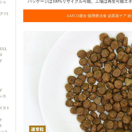
パッケージは100%リサイクル可能。工場は再生可能エ
シュ
ダクツ)
AAFCO適合 猫用療法食 泌尿器ケア 
FULL
ス
ド
ド
ンス
イスト
ト
ト
ャット