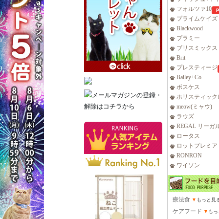
フォルツァ10
プライムケイズ
Blackwood
プラミー
ブリスミックス
Brit
プレスティージ
Bailey+Co
ボスケス
ホリスティック
meow(ミャウ)
ラウズ
REGAL リーガ
ロータス
ロットプレミア
RONRON
ワイソン
療法食
▼
もっと見
ケアフード
▼
もっ