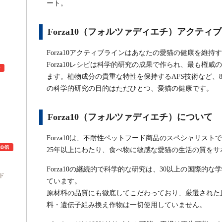
ート。
Forza10（フォルツァディエチ）アクティ
Forza10アクティブラインはあなたの愛猫の健康を維
Forza10レシピは科学的研究の成果で作られ、最も権
ます。植物成分の貴重な特性を保持するAFS技術など、
の科学的研究の目的はただひとつ、愛猫の健康です。
ュ
Forza10（フォルツァディエチ）について
Forza10は、不耐性ペットフード商品のスペシャリスト
25年以上にわたり、食べ物に敏感な愛猫の生活の質を
Forza10の継続的で科学的な研究は、30以上の国際的
ド
ています。
原材料の品質にも徹底してこだわっており、厳選された
料・遺伝子組み換え作物は一切使用していません。