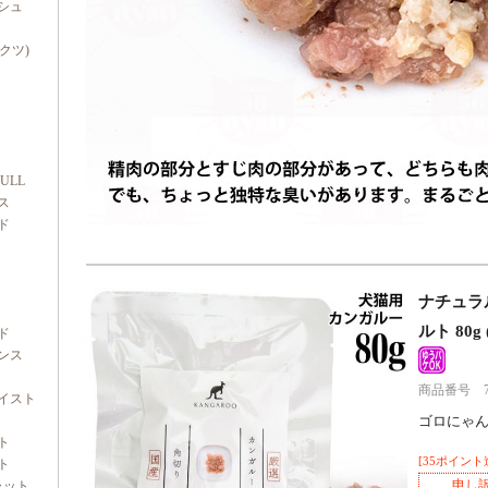
シュ
ダクツ)
FULL
ス
ド
ナチュラ
ルト 80g 
ド
ンス
商品番号 7y0
イスト
ゴロにゃ
ト
[35ポイント
ト
申し
ャット