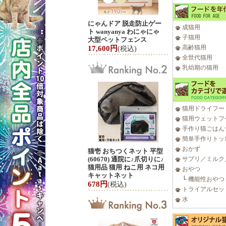
にゃんドア 脱走防止ゲー
成猫用
ト wanyanya わにゃにゃ
子猫用
大型ペットフェンス
高齢猫用
17,600円
(税込)
全世代猫用
乳幼期の猫用
猫用ドライフー
猫用ウェットフ
手作り猫ごはん
簡単手作りトッ
おかず
猫壱 おちつくネット 平型
(60670) 通院に♪爪切りに♪
サプリ／ミルク
猫用品 猫用 ねこ用 ネコ用
おやつ
キャットネット
└
機能性おやつ
678円
(税込)
トライアルセッ
水