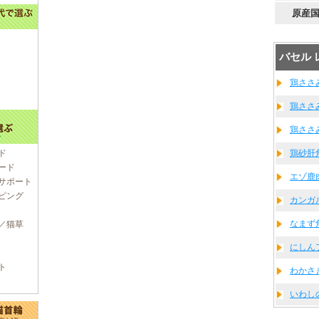
原産
バセル
鶏ささ
鶏ささ
鶏ささみ
ド
鶏砂肝角
ード
エゾ鹿肉
サポート
ピング
カンガル
なまず角
／猫草
にしんフ
ト
わかさぎ
いわしの