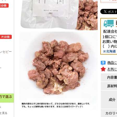
レセピー
ル
内容
原材
成分
る
カロリ
と見る