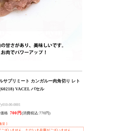
ルサプリミート カンガルー肉角切り レト
(60218) VACEL バセル
10-00-0001
700円
ん価格
(消費税込:770円)
進呈 ]
訳ございません。ただいま在庫がございません。