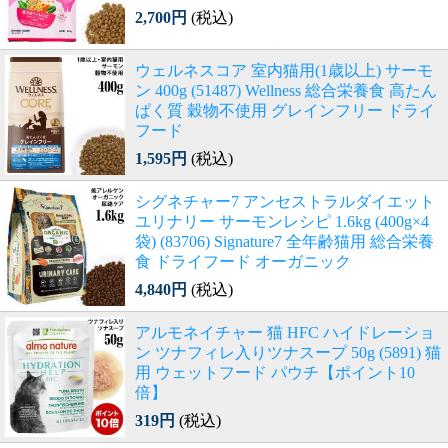
2,700円
(税込)
ウェルネスコア 室内猫用(1歳以上) サーモ
ン 400g (51487) Wellness 総合栄養食 高たん
ぱく質 穀物不使用 グレインフリー ドライ
フード
1,595円
(税込)
シグネチャー7 アンセストラルダイエット
ユリナリー サーモンレシピ 1.6kg (400g×4
袋) (83706) Signature7 全年齢猫用 総合栄養
食 ドライフード オーガニック
4,840円
(税込)
アルモネイチャー 猫 HFC ハイドレーショ
ン ツナフィレ入りツナスープ 50g (5891) 猫
用 ウェットフード パウチ【ポイント10
倍】
319円
(税込)