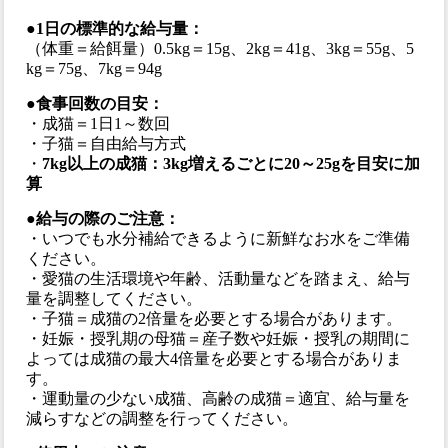
●1日の標準的な給与量：
（体重＝給餌量）0.5kg＝15g、2kg＝41g、3kg＝55g、5
kg＝75g、7kg＝94g
●食事回数の目安：
・成猫＝1日1～数回
・子猫＝自由給与方式
・
7kg以上の成猫：3kg増えるごとに20～25gを目安に加
算
●給与の際のご注意：
・いつでも水分補給できるように新鮮なお水をご準備
ください。
・愛猫の生活環境や年齢、活動量などを踏まえ、給与
量を調整してください。
・子猫＝成猫の2倍量を必要とする場合があります。
・妊娠・授乳期の母猫＝産子数や妊娠・授乳の期間に
よっては成猫の最大4倍量を必要とする場合がありま
す。
・運動量の少ない成猫、高齢の成猫＝適宜、給与量を
減らすなどの調整を行ってください。