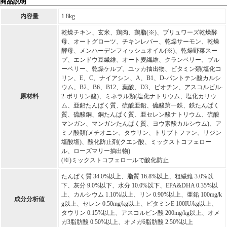
商品説明
内容量
1.8kg
乾燥チキン、玄米、鶏肉、鶏脂(※)、ブリュワーズ乾燥酵
母、オートグローツ、チキンレバー、乾燥サーモン、乾燥
酵母、メンハーデンフィッシュオイル(※)、乾燥野菜スー
プ、エンドウ豆繊維、オート麦繊維、クランベリー、ブル
ーベリー、乾燥ケルプ、ユッカ抽出物、ビタミン類(塩化コ
リン、E、C、ナイアシン、A、B1、D-パントテン酸カルシ
ウム、B2、B6、B12、葉酸、D3、ビオチン、アスコルビル-
原材料
2-ポリリン酸)、ミネラル類(塩化ナトリウム、塩化カリウ
ム、亜鉛たんぱく質、硫酸亜鉛、硫酸第一鉄、鉄たんぱく
質、硫酸銅、銅たんぱく質、亜セレン酸ナトリウム、硫酸
マンガン、マンガンたんぱく質、ヨウ素酸カルシウム)、ア
ミノ酸類(メチオニン、タウリン、トリプトファン、リジン
塩酸塩)、酸化防止剤(クエン酸、ミックストコフェロー
ル、ローズマリー抽出物)
(※)ミックストコフェロールで酸化防止
たんぱく質 34.0%以上、脂質 16.8%以上、粗繊維 3.0%以
下、灰分 9.0%以下、水分 10.0%以下、EPA&DHA 0.35%以
上、カルシウム 1.10%以上、リン 0.90%以上、亜鉛 100mg/k
成分分析値
g以上、セレン 0.50mg/kg以上、ビタミンE 100IU/kg以上、
タウリン 0.15%以上、アスコルビン酸 200mg/kg以上、オメ
ガ3脂肪酸 0.50%以上、オメガ6脂肪酸 2.50%以上