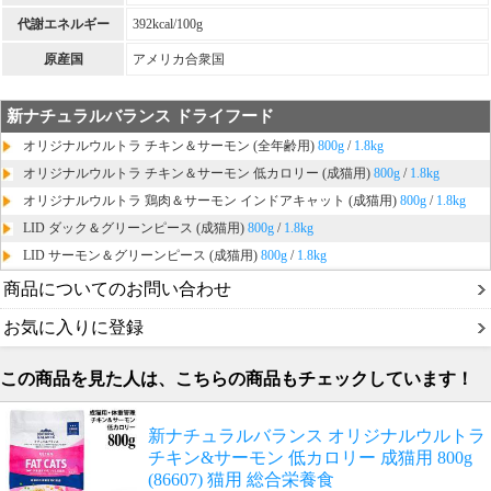
代謝エネルギー
392kcal/100g
原産国
アメリカ合衆国
新ナチュラルバランス ドライフード
オリジナルウルトラ チキン＆サーモン (全年齢用)
800g
/
1.8kg
オリジナルウルトラ チキン＆サーモン 低カロリー (成猫用)
800g
/
1.8kg
オリジナルウルトラ 鶏肉＆サーモン インドアキャット (成猫用)
800g
/
1.8kg
LID ダック＆グリーンピース (成猫用)
800g
/
1.8kg
LID サーモン＆グリーンピース (成猫用)
800g
/
1.8kg
商品についてのお問い合わせ
お気に入りに登録
この商品を見た人は、こちらの商品もチェックしています！
新ナチュラルバランス オリジナルウルトラ
チキン&サーモン 低カロリー 成猫用 800g
(86607) 猫用 総合栄養食