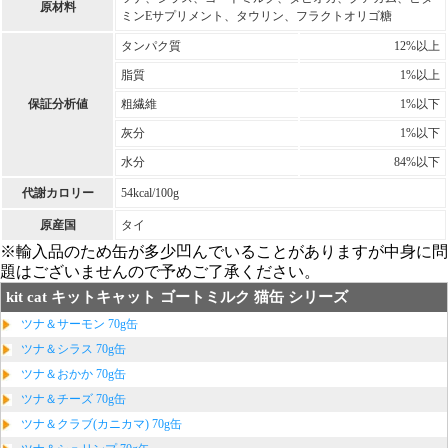
原材料
ミンEサプリメント、タウリン、フラクトオリゴ糖
タンパク質
12%以上
脂質
1%以上
保証分析値
粗繊維
1%以下
灰分
1%以下
水分
84%以下
代謝カロリー
54kcal/100g
原産国
タイ
※輸入品のため缶が多少凹んでいることがありますが中身に問
題はございませんので予めご了承ください。
kit cat キットキャット ゴートミルク 猫缶 シリーズ
ツナ＆サーモン 70g缶
ツナ＆シラス 70g缶
ツナ＆おかか 70g缶
ツナ＆チーズ 70g缶
ツナ＆クラブ(カニカマ) 70g缶