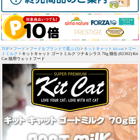
TOP
>
フード
>
フードをブランドで選ぶ (3)
>
キットキャット kit cat
>
ゴー
トミルク
> キットキャット ゴートミルク ツナ＆シラス 70g 猫缶 (02302) Kit
Cat 猫用ウェットフード