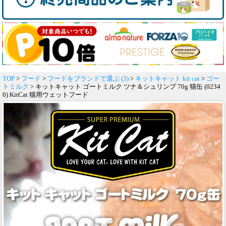
TOP
>
フード
>
フードをブランドで選ぶ (3)
>
キットキャット kit cat
>
ゴー
トミルク
> キットキャット ゴートミルク ツナ＆シュリンプ 70g 猫缶 (0234
0) KitCat 猫用ウェットフード