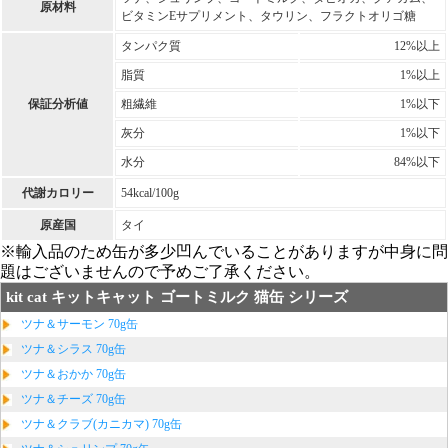
原材料
ビタミンEサプリメント、タウリン、フラクトオリゴ糖
タンパク質
12%以上
脂質
1%以上
保証分析値
粗繊維
1%以下
灰分
1%以下
水分
84%以下
代謝カロリー
54kcal/100g
原産国
タイ
※輸入品のため缶が多少凹んでいることがありますが中身に問
題はございませんので予めご了承ください。
kit cat キットキャット ゴートミルク 猫缶 シリーズ
ツナ＆サーモン 70g缶
ツナ＆シラス 70g缶
ツナ＆おかか 70g缶
ツナ＆チーズ 70g缶
ツナ＆クラブ(カニカマ) 70g缶