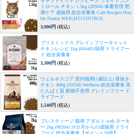
キャットイット レシピーズ ウェイトコン
トロール チキン 1.5kg (28504) 体重管理 肥
満ケア 成猫用 総合栄養食 Catit Recipes Dou
ble Fusion WEIGHTCONTROL
3,900円
(税込)
ブリスミックス グレインフリーキャット
チキンレシピ 1kg (60440) 猫用 ドライフー
ド 総合栄養食
3,300円
(税込)
ウェルネスコア 室内猫用(1歳以上) 骨抜き
チキン 400g (50558) Wellness 総合栄養食 高
たんぱく質 穀物不使用 グレインフリー ド
ライフード
1,540円
(税込)
プレスティージ 猫用 アダルト with ターキ
ー 2kg (90204) 10カ月からの成猫用 ドライ
フード 総合栄養食【ポイント10倍】