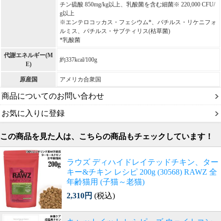
チン硫酸 850mg/kg以上、乳酸菌を含む細菌※ 220,000 CFU/
g以上
※エンテロコッカス・フェシウム*、バチルス・リケニフォ
ルミス、バチルス・サブティリス(枯草菌)
*乳酸菌
代謝エネルギー(M
約337kcal/100g
E)
原産国
アメリカ合衆国
商品についてのお問い合わせ
お気に入りに登録
この商品を見た人は、こちらの商品もチェックしています！
ラウズ ディハイドレイテッドチキン、ター
キー&チキン レシピ 200g (30568) RAWZ 全
年齢猫用 (子猫～老猫)
2,310円
(税込)