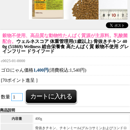
穀物不使用、高品質な動物性たんぱく質源が主原料。乳酸菌
配合。
ウェルネスコア 体重管理用(1歳以上) 骨抜きチキン 40
0g (51869) Wellness 総合栄養食 高たんぱく質 穀物不使用 グレ
インフリー ドライフード
c0025-01-0000
ゴロにゃん価格
1,400円
(消費税込:1,540円)
[70ポイント進呈 ]
数量
商品説明
内容量
400g
骨抜きチキン、チキンミール(グルコサミンおよびコンドロ