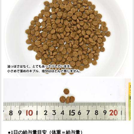
●1日の給与量目安（体重＝給与量）