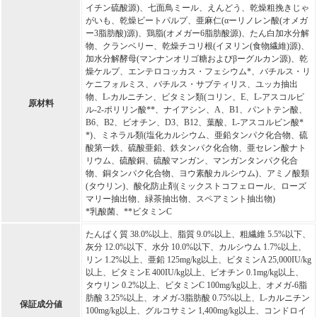
イチン硫酸源)、七面鳥ミール、えんどう、乾燥粗挽きじゃ
がいも、乾燥ビートパルプ、亜麻仁(αーリノレン酸(オメガ
ー3脂肪酸)源)、鶏脂(オメガー6脂肪酸源)、たん白加水分解
物、クランベリー、乾燥チコリ根(イヌリン(食物繊維)源)、
加水分解酵母(マンナンオリゴ糖およびβーグルカン源)、乾
燥ケルプ、エンテロコッカス・フェシウム*、バチルス・リ
ケニフォルミス、バチルス・サブティリス、ユッカ抽出
物、L-カルニチン、ビタミン類(コリン、E、L-アスコルビ
原材料
ル-2-ポリリン酸**、ナイアシン、A、B1、パントテン酸、
B6、B2、ビオチン、D3、B12、葉酸、L-アスコルビン酸*
*)、ミネラル類(塩化カルシウム、亜鉛タンパク化合物、硫
酸第一鉄、硫酸亜鉛、鉄タンパク化合物、亜セレン酸ナト
リウム、硫酸銅、硫酸マンガン、マンガンタンパク化合
物、銅タンパク化合物、ヨウ素酸カルシウム)、アミノ酸類
(タウリン)、酸化防止剤(ミックストコフェロール、ローズ
マリー抽出物、緑茶抽出物、スペアミント抽出物)
*乳酸菌、**ビタミンC
たんぱく質 38.0%以上、脂質 9.0%以上、粗繊維 5.5%以下、
灰分 12.0%以下、水分 10.0%以下、カルシウム 1.7%以上、
リン 1.2%以上、亜鉛 125mg/kg以上、ビタミンA 25,000IU/kg
以上、ビタミンE 400IU/kg以上、ビオチン 0.1mg/kg以上、
タウリン 0.2%以上、ビタミンC 100mg/kg以上、オメガ-6脂
肪酸 3.25%以上、オメガ-3脂肪酸 0.75%以上、L-カルニチン
保証成分値
100mg/kg以上、グルコサミン 1,400mg/kg以上、コンドロイ