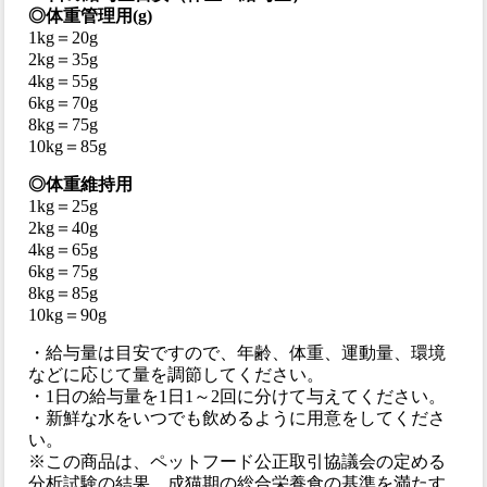
◎体重管理用(g)
1kg＝20g
2kg＝35g
4kg＝55g
6kg＝70g
8kg＝75g
10kg＝85g
◎体重維持用
1kg＝25g
2kg＝40g
4kg＝65g
6kg＝75g
8kg＝85g
10kg＝90g
・給与量は目安ですので、年齢、体重、運動量、環境
などに応じて量を調節してください。
・1日の給与量を1日1～2回に分けて与えてください。
・新鮮な水をいつでも飲めるように用意をしてくださ
い。
※この商品は、ペットフード公正取引協議会の定める
分析試験の結果、成猫期の総合栄養食の基準を満たす