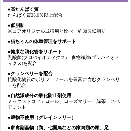
●高たんぱく質
たんぱく質38.0％以上配合
●低脂肪
※コアオリジナル成猫用と比べ、約38％低脂肪
●猫ちゃんの体重管理をサポート
●健康な消化管をサポート
乳酸菌(プロバイオティクス)、食物繊維(プレバイオテ
ィクス)を配合
●クランベリーを配合
抗酸化物質のポリフェノールを豊富に含むクランベリ
ーを配合
●自然派成分の酸化防止剤使用
ミックストコフェロール、ローズマリー、緑茶、スペ
アミント
●穀物不使用（グレインフリー）
●家禽副産物（鶏、七面鳥などの家禽類の頭、足、