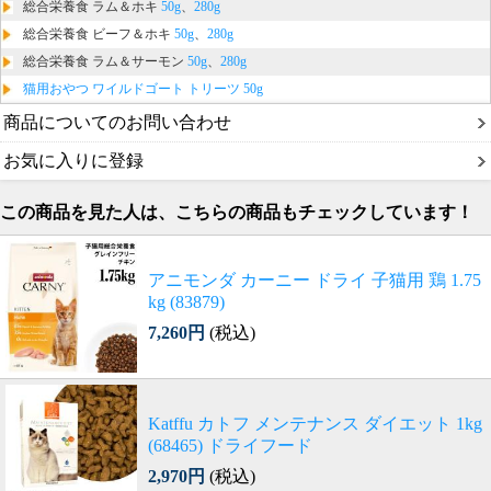
総合栄養食 ラム＆ホキ
50g
、
280g
総合栄養食 ビーフ＆ホキ
50g
、
280g
総合栄養食 ラム＆サーモン
50g
、
280g
猫用おやつ ワイルドゴート トリーツ 50g
商品についてのお問い合わせ
お気に入りに登録
この商品を見た人は、こちらの商品もチェックしています！
アニモンダ カーニー ドライ 子猫用 鶏 1.75
kg (83879)
7,260円
(税込)
Katffu カトフ メンテナンス ダイエット 1kg
(68465) ドライフード
2,970円
(税込)