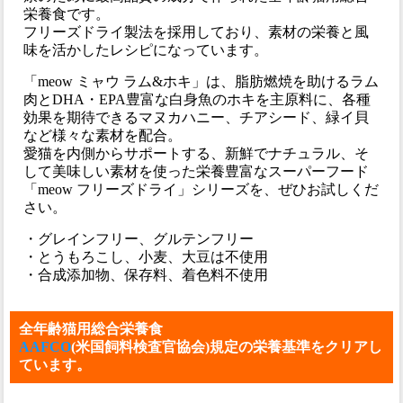
栄養食です。
フリーズドライ製法を採用しており、素材の栄養と風
味を活かしたレシピになっています。
「meow ミャウ ラム&ホキ」は、脂肪燃焼を助けるラム
肉とDHA・EPA豊富な白身魚のホキを主原料に、各種
効果を期待できるマヌカハニー、チアシード、緑イ貝
など様々な素材を配合。
愛猫を内側からサポートする、新鮮でナチュラル、そ
して美味しい素材を使った栄養豊富なスーパーフード
「meow フリーズドライ」シリーズを、ぜひお試しくだ
さい。
・グレインフリー、グルテンフリー
・とうもろこし、小麦、大豆は不使用
・合成添加物、保存料、着色料不使用
全年齢猫用総合栄養食
AAFCO
(米国飼料検査官協会)規定の栄養基準をクリアし
ています。