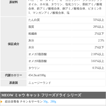
原材料
オイル、ホキ油、タウリン、塩化コリン、亜鉛アミノ酸複
合体、鉄アミノ酸複合体、銅アミノ酸複合体、ビタミンB
1、マンガンアミノ酸複合体、塩
たん白質
55%以上
脂質
29%以上
粗繊維
2%以下
灰分
2.5%
保証成分
水分
2%以下
オメガ3脂肪酸
2.10%以上
オメガ6脂肪酸
3.61%以上
タウリン
0.5%以上
代謝カロリー
454.2kcal/100g
原産国
ニュージーランド
MEOW ミャウ キャット フリーズドライ シリーズ
総合栄養食 チキン＆サーモン
50g
、
280g