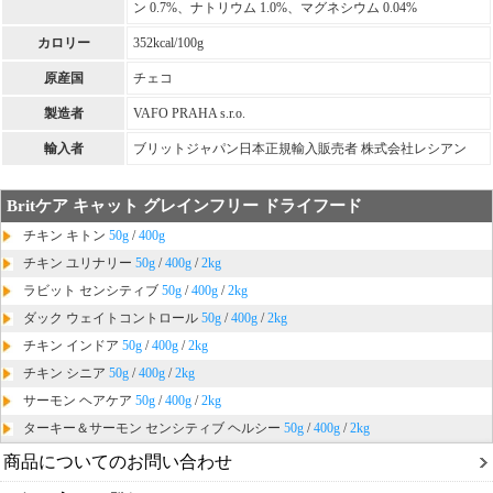
ン 0.7%、ナトリウム 1.0%、マグネシウム 0.04%
カロリー
352kcal/100g
原産国
チェコ
製造者
VAFO PRAHA s.r.o.
輸入者
ブリットジャパン日本正規輸入販売者 株式会社レシアン
Britケア キャット グレインフリー ドライフード
チキン キトン
50g
/
400g
チキン ユリナリー
50g
/
400g
/
2kg
ラビット センシティブ
50g
/
400g
/
2kg
ダック ウェイトコントロール
50g
/
400g
/
2kg
チキン インドア
50g
/
400g
/
2kg
チキン シニア
50g
/
400g
/
2kg
サーモン ヘアケア
50g
/
400g
/
2kg
ターキー＆サーモン センシティブ ヘルシー
50g
/
400g
/
2kg
商品についてのお問い合わせ