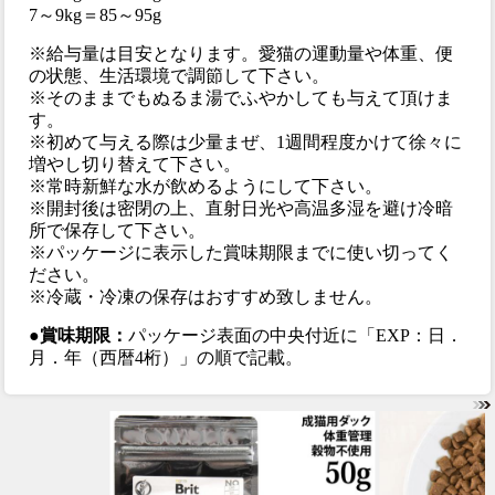
7～9kg＝85～95g
※給与量は目安となります。愛猫の運動量や体重、便
の状態、生活環境で調節して下さい。
※そのままでもぬるま湯でふやかしても与えて頂けま
す。
※初めて与える際は少量まぜ、1週間程度かけて徐々に
増やし切り替えて下さい。
※常時新鮮な水が飲めるようにして下さい。
※開封後は密閉の上、直射日光や高温多湿を避け冷暗
所で保存して下さい。
※パッケージに表示した賞味期限までに使い切ってく
ださい。
※冷蔵・冷凍の保存はおすすめ致しません。
●賞味期限：
パッケージ表面の中央付近に「EXP：日．
月．年（西暦4桁）」の順で記載。