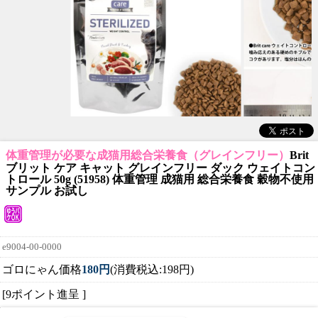
体重管理が必要な成猫用総合栄養食（グレインフリー）
Brit
ブリット ケア キャット グレインフリー ダック ウェイトコン
トロール 50g (51958) 体重管理 成猫用 総合栄養食 穀物不使用
サンプル お試し
e9004-00-0000
ゴロにゃん価格
180円
(消費税込:198円)
[9ポイント進呈 ]