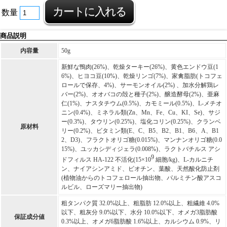
数量
商品説明
内容量
50g
新鮮な鴨肉(26%)、乾燥ターキー(26%)、黄色エンドウ豆(1
6%)、ヒヨコ豆(10%)、乾燥リンゴ(7%)、家禽脂肪(トコフェ
ロールで保存、4%)、サーモンオイル(2%) 、加水分解鶏レ
バー(2%)、オオバコの殻と種子(2%)、醸造酵母(2%)、亜麻
仁(1%)、ナスタチウム(0.5%)、カモミール(0.5%)、L-メチオ
ニン(0.4%)、ミネラル類(Zn、Mn、Fe、Cu、KI、Se)、サジ
ー(0.3%)、タウリン(0.25%)、塩化コリン(0.25%)、クランベ
原材料
リー(0.2%)、ビタミン類(E、C、B5、B2、B1、B6、A、B1
2、D3)、フラクトオリゴ糖(0.015%)、マンナンオリゴ糖(0.0
15%)、ユッカシディジェラ(0.008%)、ラクトバチルス アシ
9
ドフィルス HA-122 不活化(15×10
細胞/kg)、L-カルニチ
ン、ナイアシンアミド、ビオチン、葉酸、天然酸化防止剤
(植物油からのトコフェロール抽出物、パルミチン酸アスコ
ルビル、ローズマリー抽出物)
粗タンパク質 32.0%以上、粗脂肪 12.0%以上、粗繊維 4.0%
以下、粗灰分 9.0%以下、水分 10.0%以下、オメガ3脂肪酸
保証成分値
0.3%以上、オメガ6脂肪酸 1.6%以上、カルシウム 0.9%、リ