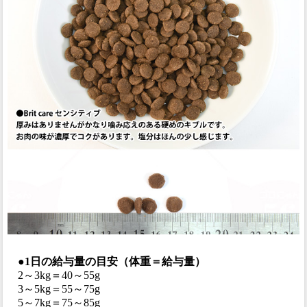
●1日の給与量の目安（体重＝給与量）
2～3kg＝40～55g
3～5kg＝55～75g
5～7kg＝75～85g