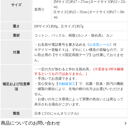
[Mサイズ] 約17～27cm (ヌードサイズ約12～22c
サイズ
m)
首周り
[Lサイズ] 約22～35cm (ヌードサイズ約17～30c
m)
重さ
[Mサイズ] 約6g、[Lサイズ] 約7g
素材
コットン、バックル、樹脂 (カシメ・留め具)、カン
・お名前や電話番号を書き込める《
お名前シール
》付
※デイリー首輪ＥＸは、ずれにくい構造の首輪なので、ズ
付属
レ防止用の【サイズ固定両面テープ】は付属しておりませ
ん。
・一定の力が加わると外れる留め具。
(※安全を100％確保
するというものではありません。)
・手洗いでお洗濯できます。
・安心安全な【
光触媒加工
】で、抗菌・防臭・防汚の機能
補足および注意事
・縫製の都合により、生地の柄の出方はお選びいただけま
項
せん。
・お使いのモニタ環境によって実際の色合いとは異なって
表示される場合がございます。
製造
日本 (ゴロにゃんオリジナル)
商品についてのお問い合わせ