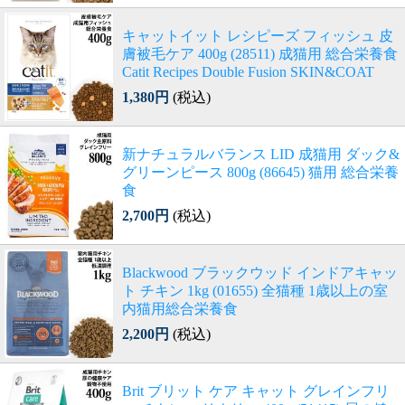
キャットイット レシピーズ フィッシュ 皮
膚被毛ケア 400g (28511) 成猫用 総合栄養食
Catit Recipes Double Fusion SKIN&COAT
1,380円
(税込)
新ナチュラルバランス LID 成猫用 ダック&
グリーンピース 800g (86645) 猫用 総合栄養
食
2,700円
(税込)
Blackwood ブラックウッド インドアキャッ
ト チキン 1kg (01655) 全猫種 1歳以上の室
内猫用総合栄養食
2,200円
(税込)
Brit ブリット ケア キャット グレインフリ