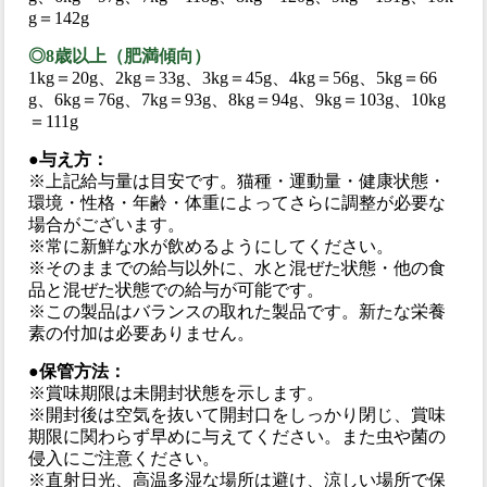
g＝142g
◎8歳以上（肥満傾向）
1kg＝20g、2kg＝33g、3kg＝45g、4kg＝56g、5kg＝66
g、6kg＝76g、7kg＝93g、8kg＝94g、9kg＝103g、10kg
＝111g
●与え方：
※上記給与量は目安です。猫種・運動量・健康状態・
環境・性格・年齢・体重によってさらに調整が必要な
場合がございます。
※常に新鮮な水が飲めるようにしてください。
※そのままでの給与以外に、水と混ぜた状態・他の食
品と混ぜた状態での給与が可能です。
※この製品はバランスの取れた製品です。新たな栄養
素の付加は必要ありません。
●保管方法：
※賞味期限は未開封状態を示します。
※開封後は空気を抜いて開封口をしっかり閉じ、賞味
期限に関わらず早めに与えてください。また虫や菌の
侵入にご注意ください。
※直射日光、高温多湿な場所は避け、涼しい場所で保