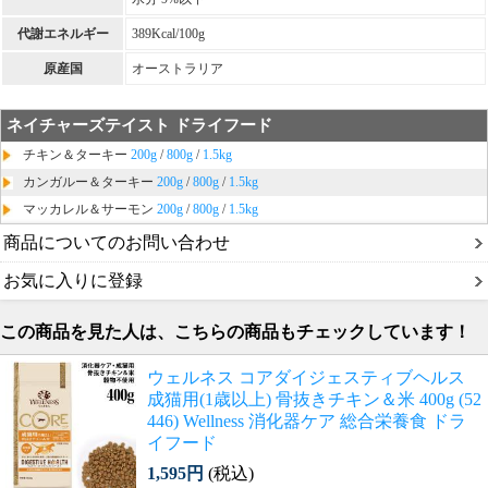
代謝エネルギー
389Kcal/100g
原産国
オーストラリア
ネイチャーズテイスト ドライフード
チキン＆ターキー
200g
/
800g
/
1.5kg
カンガルー＆ターキー
200g
/
800g
/
1.5kg
マッカレル＆サーモン
200g
/
800g
/
1.5kg
商品についてのお問い合わせ
お気に入りに登録
この商品を見た人は、こちらの商品もチェックしています！
ウェルネス コアダイジェスティブヘルス
成猫用(1歳以上) 骨抜きチキン＆米 400g (52
446) Wellness 消化器ケア 総合栄養食 ドラ
イフード
1,595円
(税込)