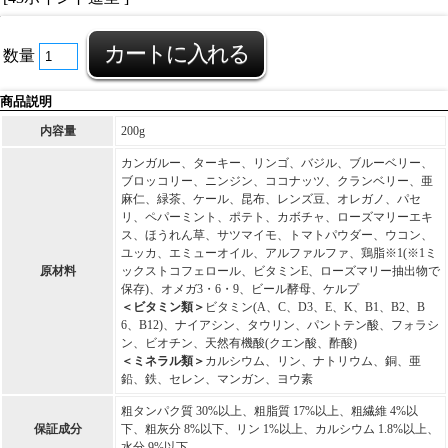
数量
商品説明
内容量
200g
カンガルー、ターキー、リンゴ、バジル、ブルーベリー、
ブロッコリー、ニンジン、ココナッツ、クランベリー、亜
麻仁、緑茶、ケール、昆布、レンズ豆、オレガノ、パセ
リ、ペパーミント、ポテト、カボチャ、ローズマリーエキ
ス、ほうれん草、サツマイモ、トマトパウダー、ウコン、
ユッカ、エミューオイル、アルファルファ、鶏脂※1(※1ミ
原材料
ックストコフェロール、ビタミンE、ローズマリー抽出物で
保存)、オメガ3・6・9、ビール酵母、ケルプ
＜ビタミン類＞
ビタミン(A、C、D3、E、K、B1、B2、B
6、B12)、ナイアシン、タウリン、パントテン酸、フォラシ
ン、ビオチン、天然有機酸(クエン酸、酢酸)
＜ミネラル類＞
カルシウム、リン、ナトリウム、銅、亜
鉛、鉄、セレン、マンガン、ヨウ素
粗タンパク質 30%以上、粗脂質 17%以上、粗繊維 4%以
保証成分
下、粗灰分 8%以下、リン 1%以上、カルシウム 1.8%以上、
水分 9%以下