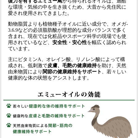
復力を有するエミュー鳥
から得られるオイルは、過酷
な環境・気候の中を生き抜くため、大昔から先住民に
愛され使用されてきました。
動物脂質よりも植物種子オイルに近い成分で、オメガ-
3.6.9などの必須脂肪酸が理想的な成分バランスで多く
含まれ、現在では化粧品やスポーツ科学の現場でも使
用されているなど、
安全性・安心性
を幅広く認められ
ています。
主にビタミンA、オレイン酸、リノレン酸によって構
成され、低刺激で
皮膚、毛艶の健康維持
を助け、天然
由来物質により
関節の健康維持をサポート
、若々しい
健康的な体の状態をアシストします。