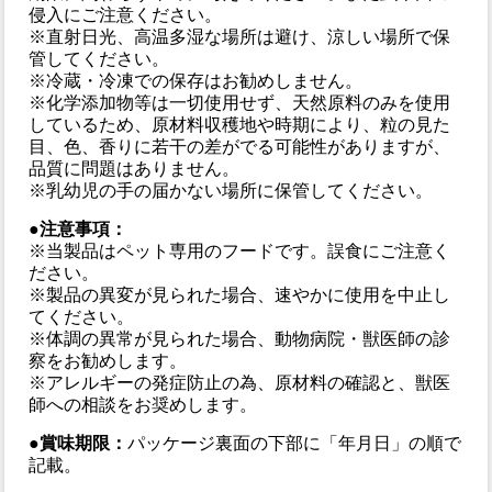
侵入にご注意ください。
※直射日光、高温多湿な場所は避け、涼しい場所で保
管してください。
※冷蔵・冷凍での保存はお勧めしません。
※化学添加物等は一切使用せず、天然原料のみを使用
しているため、原材料収穫地や時期により、粒の見た
目、色、香りに若干の差がでる可能性がありますが、
品質に問題はありません。
※乳幼児の手の届かない場所に保管してください。
●注意事項：
※当製品はペット専用のフードです。誤食にご注意く
ださい。
※製品の異変が見られた場合、速やかに使用を中止し
てください。
※体調の異常が見られた場合、動物病院・獣医師の診
察をお勧めします。
※アレルギーの発症防止の為、原材料の確認と、獣医
師への相談をお奨めします。
●賞味期限：
パッケージ裏面の下部に「年月日」の順で
記載。