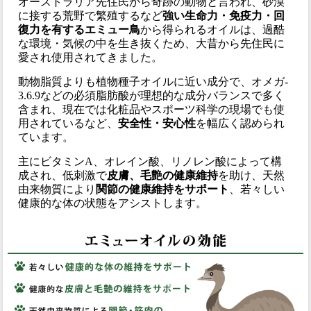
オーストラリア先住民から奇跡の動物と言われ、砂漠
に接する荒野で繁殖するなど
強い生命力・免疫力・回
復力を有するエミュー鳥
から得られるオイルは、過酷
な環境・気候の中を生き抜くため、大昔から先住民に
愛され使用されてきました。
動物脂質よりも植物種子オイルに近い成分で、オメガ-
3.6.9などの必須脂肪酸が理想的な成分バランスで多く
含まれ、現在では化粧品やスポーツ科学の現場でも使
用されているなど、
安全性・安心性
を幅広く認められ
ています。
主にビタミンA、オレイン酸、リノレン酸によって構
成され、低刺激で
皮膚、毛艶の健康維持
を助け、天然
由来物質により
関節の健康維持をサポート
、若々しい
健康的な体の状態をアシストします。