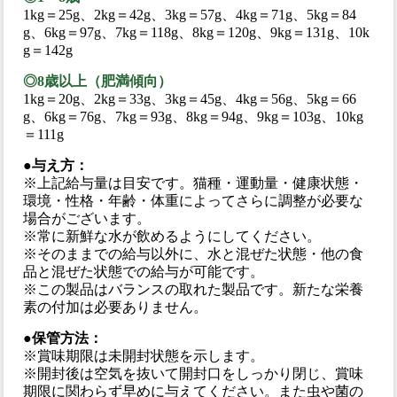
1kg＝25g、2kg＝42g、3kg＝57g、4kg＝71g、5kg＝84
g、6kg＝97g、7kg＝118g、8kg＝120g、9kg＝131g、10k
g＝142g
◎8歳以上（肥満傾向）
1kg＝20g、2kg＝33g、3kg＝45g、4kg＝56g、5kg＝66
g、6kg＝76g、7kg＝93g、8kg＝94g、9kg＝103g、10kg
＝111g
●与え方：
※上記給与量は目安です。猫種・運動量・健康状態・
環境・性格・年齢・体重によってさらに調整が必要な
場合がございます。
※常に新鮮な水が飲めるようにしてください。
※そのままでの給与以外に、水と混ぜた状態・他の食
品と混ぜた状態での給与が可能です。
※この製品はバランスの取れた製品です。新たな栄養
素の付加は必要ありません。
●保管方法：
※賞味期限は未開封状態を示します。
※開封後は空気を抜いて開封口をしっかり閉じ、賞味
期限に関わらず早めに与えてください。また虫や菌の