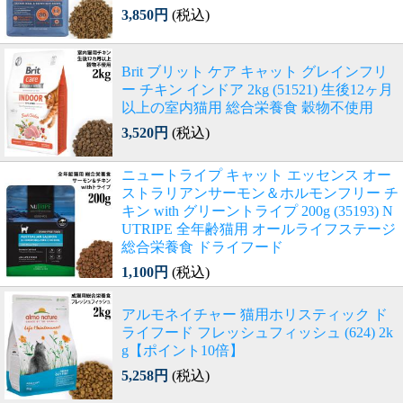
3,850円
(税込)
Brit ブリット ケア キャット グレインフリ
ー チキン インドア 2kg (51521) 生後12ヶ月
以上の室内猫用 総合栄養食 穀物不使用
3,520円
(税込)
ニュートライプ キャット エッセンス オー
ストラリアンサーモン＆ホルモンフリー チ
キン with グリーントライプ 200g (35193) N
UTRIPE 全年齢猫用 オールライフステージ
総合栄養食 ドライフード
1,100円
(税込)
アルモネイチャー 猫用ホリスティック ド
ライフード フレッシュフィッシュ (624) 2k
g【ポイント10倍】
5,258円
(税込)