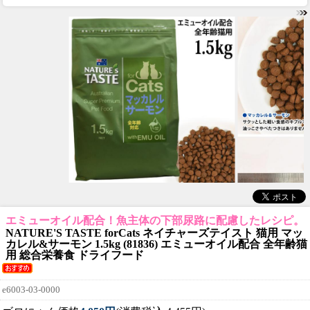
エミューオイル配合！魚主体の下部尿路に配慮したレシピ。
NATURE'S TASTE forCats ネイチャーズテイスト 猫用 マッ
カレル&サーモン 1.5kg (81836) エミューオイル配合 全年齢猫
用 総合栄養食 ドライフード
e6003-03-0000