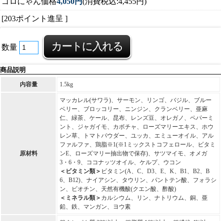
ゴロにゃん価格
4,050円
(消費税込:4,455円)
[203ポイント進呈 ]
数量
商品説明
内容量
1.5kg
マッカレル(サワラ)、サーモン、リンゴ、バジル、ブルー
ベリー、ブロッコリー、ニンジン、クランベリー、亜麻
仁、緑茶、ケール、昆布、レンズ豆、オレガノ、ペパーミ
ント、ジャガイモ、カボチャ、ローズマリーエキス、ホウ
レン草、トマトパウダー、ユッカ、エミューオイル、アル
ファルファ、鶏脂※1(※1ミックストコフェロール、ビタミ
原材料
ンE、ローズマリー抽出物で保存)、サツマイモ、オメガ
3・6・9、ココナッツオイル、ケルプ、ウコン
＜ビタミン類＞
ビタミン(A、C、D3、E、K、B1、B2、B
6、B12)、ナイアシン、タウリン、パントテン酸、フォラシ
ン、ビオチン、天然有機酸(クエン酸、酢酸)
＜ミネラル類＞
カルシウム、リン、ナトリウム、銅、亜
鉛、鉄、マンガン、ヨウ素