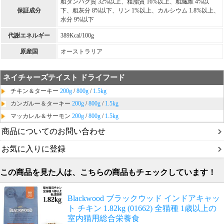
粗タンパク質 32%以上、粗脂質 16%以上、粗繊維 4%以
保証成分
下、粗灰分 8%以下、リン 1%以上、カルシウム 1.8%以上、
水分 9%以下
代謝エネルギー
389Kcal/100g
原産国
オーストラリア
ネイチャーズテイスト ドライフード
チキン＆ターキー
200g
/
800g
/
1.5kg
カンガルー＆ターキー
200g
/
800g
/
1.5kg
マッカレル＆サーモン
200g
/
800g
/
1.5kg
商品についてのお問い合わせ
お気に入りに登録
この商品を見た人は、こちらの商品もチェックしています！
Blackwood ブラックウッド インドアキャッ
ト チキン 1.82kg (01662) 全猫種 1歳以上の
室内猫用総合栄養食