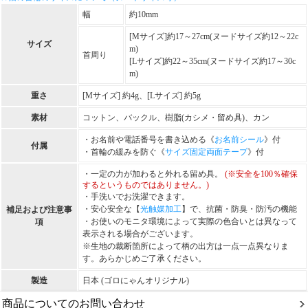
幅
約10mm
[Mサイズ]約17～27cm(ヌードサイズ約12～22c
サイズ
m)
首周り
[Lサイズ]約22～35cm(ヌードサイズ約17～30c
m)
重さ
[Mサイズ] 約4g、[Lサイズ] 約5g
素材
コットン、バックル、樹脂(カシメ・留め具)、カン
・お名前や電話番号を書き込める《
お名前シール
》付
付属
・首輪の緩みを防ぐ《
サイズ固定両面テープ
》付
・一定の力が加わると外れる留め具。
(※安全を100％確保
するというものではありません。)
・手洗いでお洗濯できます。
・安心安全な【
光触媒加工
】で、抗菌・防臭・防汚の機能
補足および注意事
・お使いのモニタ環境によって実際の色合いとは異なって
項
表示される場合がございます。
※生地の裁断箇所によって柄の出方は一点一点異なりま
す。あらかじめご了承ください。
製造
日本 (ゴロにゃんオリジナル)
商品についてのお問い合わせ