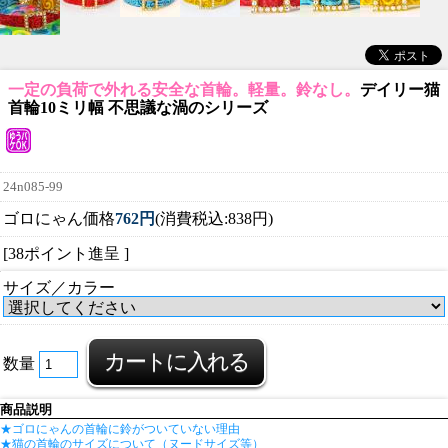
一定の負荷で外れる安全な首輪。軽量。鈴なし。
デイリー猫
首輪10ミリ幅 不思議な渦のシリーズ
24n085-99
ゴロにゃん価格
762円
(消費税込:838円)
[38ポイント進呈 ]
サイズ／カラー
数量
商品説明
★ゴロにゃんの首輪に鈴がついていない理由
★猫の首輪のサイズについて（ヌードサイズ等）