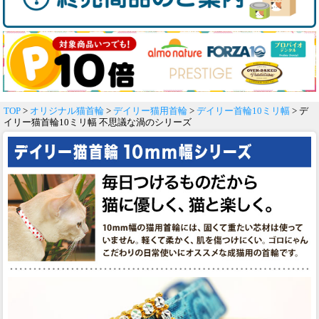
TOP
>
オリジナル猫首輪
>
デイリー猫用首輪
>
デイリー首輪10ミリ幅
> デ
イリー猫首輪10ミリ幅 不思議な渦のシリーズ